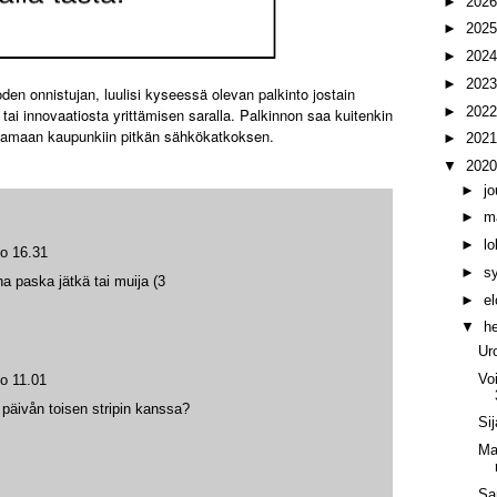
►
202
►
202
►
202
►
202
oden onnistujan, luulisi kyseessä olevan palkinto jostain
►
202
 tai innovaatiosta yrittämisen saralla. Palkinnon saa kuitenkin
ttamaan kaupunkiin pitkän sähkökatkoksen.
►
202
▼
202
►
j
►
m
►
l
lo 16.31
►
s
ha paska jätkä tai muija (3
►
e
▼
h
Ur
Vo
lo 11.01
 päivån toisen stripin kanssa?
Si
Ma
Sa