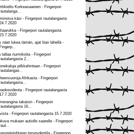
rttikielto Korkeasaareen - Fingerpori
rautalanga...
minoiva käsi - Fingerpori rautalangasta
24.7.2020
ähaarukka - Fingerpori rautalangasta
23.7.2020
 näet lukea tämän, ajat liian lähellä -
Fingerp...
 tallaa nurmikoita - Fingerpori
rautalangasta 2...
onekaluja pilkkahintaan - Fingerpori
rautalangas...
heenvuoroja Afrikasta - Fingerpori
rautalangasta...
raokevideota - Fingerpori rautalangasta
17.7.2020
merangina takaisin - Fingerpori
rautalangasta 16...
vista - Fingerpori rautalangasta 15.7.2020
okuva mukaan autiolle saarelle - Fingerpori
raut...
upunginjohtajan terveydentila - Fingerpori