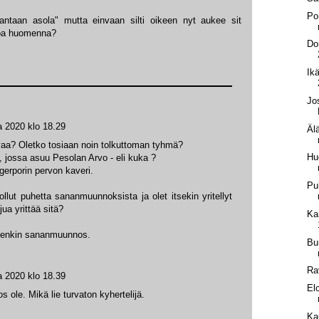
Po
"vantaan asola" mutta einvaan silti oikeen nyt aukee sit
atkoa huomenna?
Do
Ik
Jos
a 2020 klo 18.29
Älä
vaa? Oletko tosiaan noin tolkuttoman tyhmä?
Hu
 jossa asuu Pesolan Arvo - eli kuka ?
erporin pervon kaveri.
Pu
ollut puhetta sananmuunnoksista ja olet itsekin yritellyt
jua yrittää sitä?
Ka
, senkin sananmuunnos.
Bu
Ra
a 2020 klo 18.39
El
le. Mikä lie turvaton kyhertelijä.
Ka