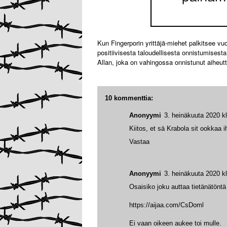
Kun Fingerporin yrittäjä-miehet palkitsee vu
positiivisesta taloudellisesta onnistumisesta
Allan, joka on vahingossa onnistunut aiheu
10 kommenttia:
Anonyymi
3. heinäkuuta 2020 k
Kiitos, et sä Krabola sit ookkaa i
Vastaa
Anonyymi
3. heinäkuuta 2020 k
Osaisiko joku auttaa tietänätöntä
https://aijaa.com/CsDoml
Ei vaan oikeen aukee toi mulle.