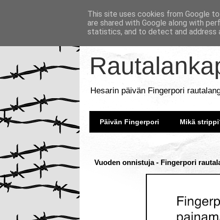
This site uses cookies from Google to 
are shared with Google along with per
statistics, and to detect and address 
Rautalankap
Hesarin päivän Fingerpori rautalan
Päivän Fingerpori
Mikä strippi
Vuoden onnistuja - Fingerpori rautal