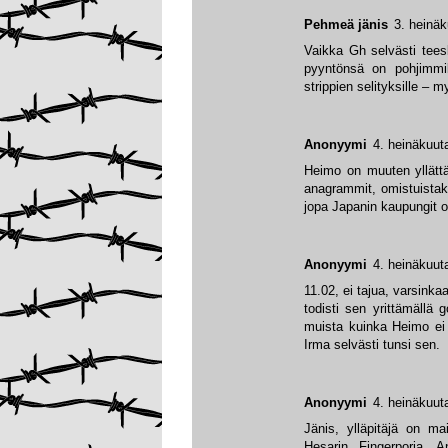
Pehmeä jänis
3. heinäk
Vaikka Gh selvästi tee
pyyntönsä on pohjimmil
strippien selityksille – 
Anonyymi
4. heinäkuut
Heimo on muuten yllätt
anagrammit, omistuistak
jopa Japanin kaupungit o
Anonyymi
4. heinäkuut
11.02, ei tajua, varsinka
todisti sen yrittämällä 
muista kuinka Heimo ei 
Irma selvästi tunsi sen.
Anonyymi
4. heinäkuut
Jänis, ylläpitäjä on ma
Hesarin Fingerporia. A