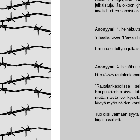
julkaistuja. Ja olkoon gh
invalidi, etten sanoisi aiv
Anonyymi
4. heinäkuut
Ylhäällä lukee "Päivän F
Em näe eriteltynä julkais
Anonyymi
4. heinäkuut
http://www.rautalankapori
"Rautalankaporissa sel
Kaupunkikohtaisissa liit
mutta näistä voi kysell
löytyä myös näiden varsi
Tuo olisi varmaan syytä l
kirjoitusvirhettä.