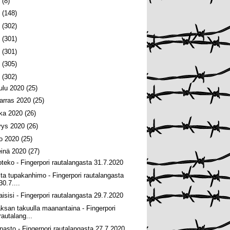
6
(8)
5
(148)
4
(302)
3
(301)
2
(301)
1
(305)
0
(302)
oulu 2020
(25)
arras 2020
(25)
oka 2020
(26)
yys 2020
(26)
lo 2020
(25)
einä 2020
(27)
oteko - Fingerpori rautalangasta 31.7.2020
ita tupakanhimo - Fingerpori rautalangasta
30.7....
jaisisi - Fingerpori rautalangasta 29.7.2020
ksan takuulla maanantaina - Fingerpori
rautalang...
nasto - Fingerpori rautalangasta 27.7.2020