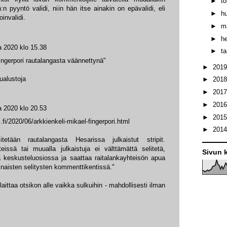
►
t
:n pyyntö validi, niin hän itse ainakin on epävalidi, eli
►
h
oinvalidi.
►
m
►
h
a 2020 klo 15.38
►
t
ingerpori rautalangasta väännettynä"
►
201
ualustoja
►
201
►
201
►
201
a 2020 klo 20.53
►
201
.fi/2020/06/arkkienkeli-mikael-fingerpori.html
►
201
itetään rautalangasta Hesarissa julkaistut stripit.
teissä tai muualla julkaistuja ei välttämättä selitetä,
Sivun k
ä keskusteluosiossa ja saattaa raitalankayhteisön apua
naisten selitysten kommenttikentissä."
aittaa otsikon alle vaikka sulkuihin - mahdollisesti ilman