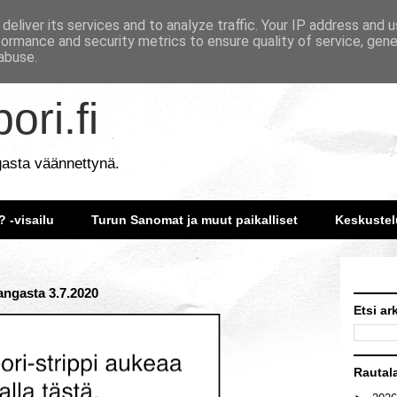
deliver its services and to analyze traffic. Your IP address and 
formance and security metrics to ensure quality of service, gen
abuse.
ori.fi
gasta väännettynä.
? -visailu
Turun Sanomat ja muut paikalliset
Keskustel
angasta 3.7.2020
Etsi ar
Rautal