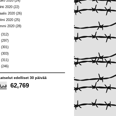
ouko 2020
(24)
uhti 2020
(22)
aalis 2020
(26)
elmi 2020
(25)
ammi 2020
(28)
9
(312)
8
(297)
7
(301)
6
(303)
5
(311)
4
(246)
atselut edelliset 30 päivää
62,769