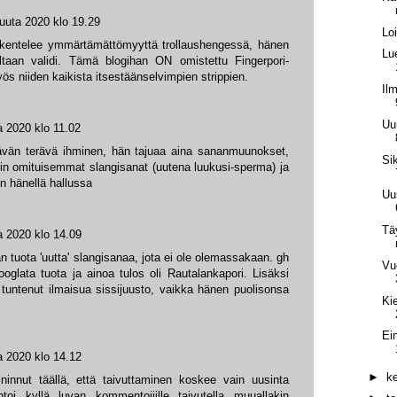
uuta 2020 klo 19.29
Lo
skentelee ymmärtämättömyyttä trollaushengessä, hänen
Lu
taan validi. Tämä blogihan ON omistettu Fingerpori-
myös niiden kaikista itsestäänselvimpien strippien.
Il
Uu
a 2020 klo 11.02
ävän terävä ihminen, hän tajuaa aina sananmuunokset,
Si
in omituisemmat slangisanat (uutena luukusi-sperma) ja
n hänellä hallussa
Uu
Tä
a 2020 klo 14.09
an tuota 'uutta' slangisanaa, jota ei ole olemassakaan. gh
Vu
googlata tuota ja ainoa tulos oli Rautalankapori. Lisäksi
tuntenut ilmaisua sissijuusto, vaikka hänen puolisonsa
Ki
Ei
a 2020 klo 14.12
►
k
ininnut täällä, että taivuttaminen koskee vain uusinta
ntoi kyllä luvan kommentoijille taivutella muuallakin