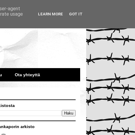
user-agent
erate usage
LEARN MORE
GOT IT
u
Ota yhteyttä
kistosta
ankaporin arkisto