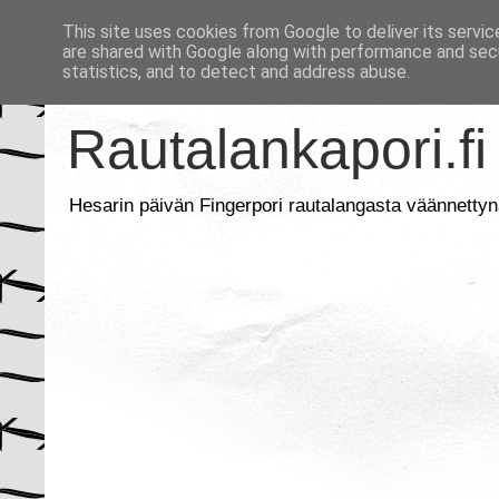
This site uses cookies from Google to deliver its servic
are shared with Google along with performance and secu
statistics, and to detect and address abuse.
Rautalankapori.fi
Hesarin päivän Fingerpori rautalangasta väännettyn