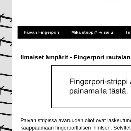
Päivän Fingerpori
Mikä strippi? -visailu
Tu
Ilmaiset ämpärit - Fingerpori rautala
Päivän stripissä avaruuden oliot ovat laskeutu
kaappaamaan fingerporilaisen ihmisen. Selvitett