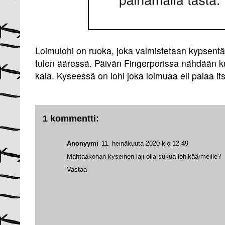
Loimulohi on ruoka, joka valmistetaan kypsentäm
tulen ääressä. Päivän Fingerporissa nähdään ku
kala. Kyseessä on lohi joka loimuaa eli palaa it
1 kommentti:
Anonyymi
11. heinäkuuta 2020 klo 12.49
Mahtaakohan kyseinen laji olla sukua lohikäärmeille?
Vastaa