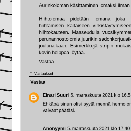
Aurinkoloman käsittäminen lomaksi ilman 
Hiihtolomaa pidetään lomana joka o
hiihtämisen kaltaiseen virkistäytymiseen
hiihtokauteen. Maaseudulla vuosikymmeni
perunannostolomia juurikin sadonkorjuuaika
joulunaikaan. Esimerkkejä stripin mukais
kovin helppoa löytää.
Vastaa
Vastaukset
Vastaa
Einari Suuri
5. marraskuuta 2021 klo 16.5
Ehkäpä sinun olisi syytä mennä hermolomal
vaivaat päätäsi.
Anonyymi
5. marraskuuta 2021 klo 17.40