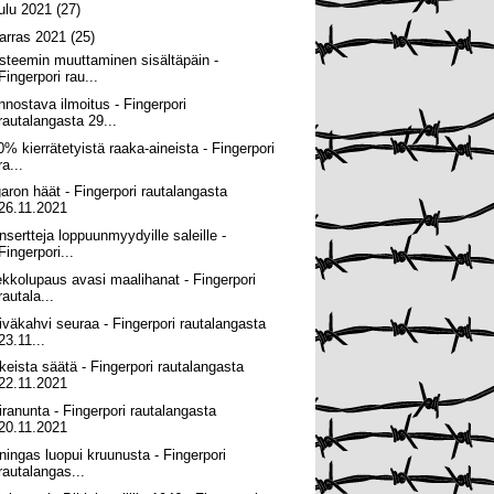
oulu 2021
(27)
arras 2021
(25)
steemin muuttaminen sisältäpäin -
Fingerpori rau...
innostava ilmoitus - Fingerpori
rautalangasta 29...
0% kierrätetyistä raaka-aineista - Fingerpori
ra...
garon häät - Fingerpori rautalangasta
26.11.2021
nsertteja loppuunmyydyille saleille -
Fingerpori...
ekkolupaus avasi maalihanat - Fingerpori
rautala...
iväkahvi seuraa - Fingerpori rautalangasta
23.11...
keista säätä - Fingerpori rautalangasta
22.11.2021
iranunta - Fingerpori rautalangasta
20.11.2021
ningas luopui kruunusta - Fingerpori
rautalangas...