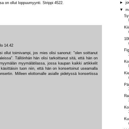
►
j
sa on ollut loppuumyynti. Strippi 4522.
▼
m
Sy
Ki
10
lo 14.42
Fi
lisi ollut toimivampi, jos mies olisi sanonut: "olen soittanut
issa". Tällöinhän hän olisi tarkoittanut sitä, että hän on
Ko
yymälän myymälätilassa, jossa kaupan kaikki artikkelit
käsittäisin tuon niin, että hän on konsertoinut useamalla
Ki
nsertin. Milleen elottomalle asialle pidetyssä konsertissa
Pä
Ra
Ko
Ku