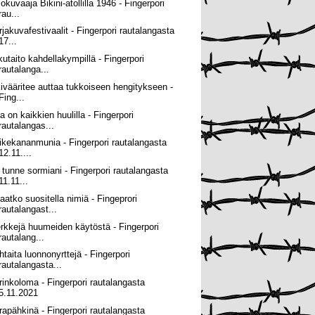
okuvaaja Bikini-atollilla 1946 - Fingerpori
rau...
rjakuvafestivaalit - Fingerpori rautalangasta
17...
kutaito kahdellakympillä - Fingerpori
rautalanga...
kivääritee auttaa tukkoiseen hengitykseen -
Fing...
a on kaikkien huulilla - Fingerpori
rautalangas...
rikekananmunia - Fingerpori rautalangasta
12.11....
 tunne sormiani - Fingerpori rautalangasta
11.11...
aatko suositella nimiä - Fingeprori
rautalangast...
rkkejä huumeiden käytöstä - Fingerpori
rautalang...
htaita luonnonyrttejä - Fingerpori
rautalangasta...
rinkoloma - Fingerpori rautalangasta
5.11.2021
rapähkinä - Fingerpori rautalangasta