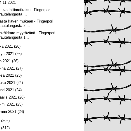
4.11.2021
luva lattiaratkaisu - Fingerpori
rautalangasta ...
asta kaveri mukaan - Fingerpori
rautalangasta 2....
hkökitara myytävänä - Fingerpori
rautalangasta 1...
oka 2021
(26)
yys 2021
(26)
lo 2021
(26)
einä 2021
(27)
esä 2021
(23)
ouko 2021
(24)
uhti 2021
(24)
aalis 2021
(28)
elmi 2021
(25)
ammi 2021
(24)
0
(302)
9
(312)