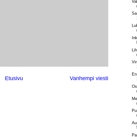
Val
Sa
Lu
In
Lih
Vi
En
Etusivu
Vanhempi viesti
Os
Me
Pu
Au
Pa