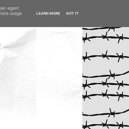
user-agent
erate usage
LEARN MORE
GOT IT