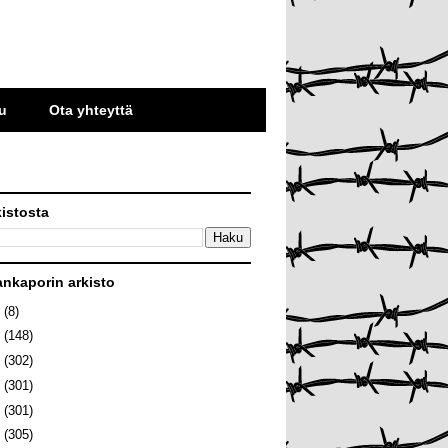
u
Ota yhteyttä
kistosta
ankaporin arkisto
6
(8)
5
(148)
4
(302)
3
(301)
2
(301)
1
(305)