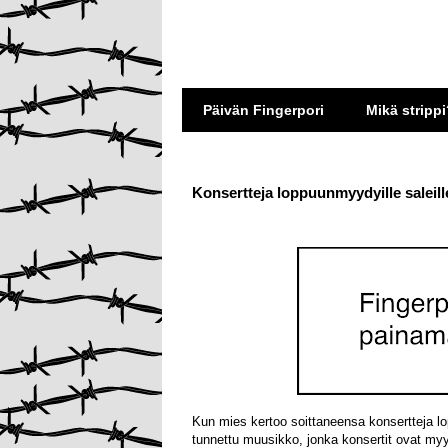
Päivän Fingerpori
Mikä strippi
Konsertteja loppuunmyydyille saleill
Kun mies kertoo soittaneensa konsertteja l
tunnettu muusikko, jonka konsertit ovat myyn