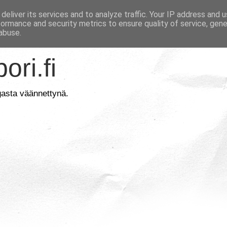
deliver its services and to analyze traffic. Your IP address and 
formance and security metrics to ensure quality of service, gen
abuse.
ori.fi
gasta väännettynä.