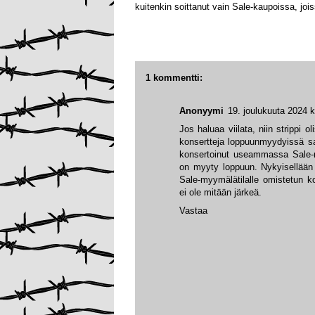
kuitenkin soittanut vain Sale-kaupoissa, jois
1 kommentti:
Anonyymi
19. joulukuuta 2024 k
Jos haluaa viilata, niin strippi o
konsertteja loppuunmyydyissä sale
konsertoinut useammassa Sale-m
on myyty loppuun. Nykyisellään 
Sale-myymälätilalle omistetun ko
ei ole mitään järkeä.
Vastaa