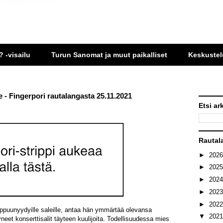
? -visailu
Turun Sanomat ja muut paikalliset
Keskustel
e - Fingerpori rautalangasta 25.11.2021
Etsi ar
Rautal
►
202
►
202
►
202
►
202
►
202
oppuunyydyille saleille, antaa hän ymmärtää olevansa
▼
202
eet konserttisalit täyteen kuulijoita. Todellisuudessa mies