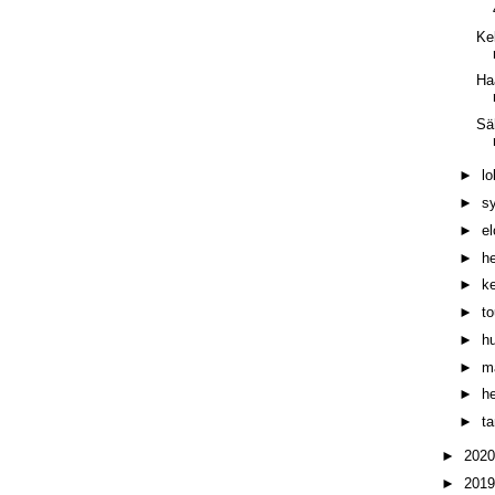
Kel
Ha
Sä
►
l
►
s
►
e
►
h
►
k
►
t
►
h
►
m
►
h
►
t
►
202
►
201