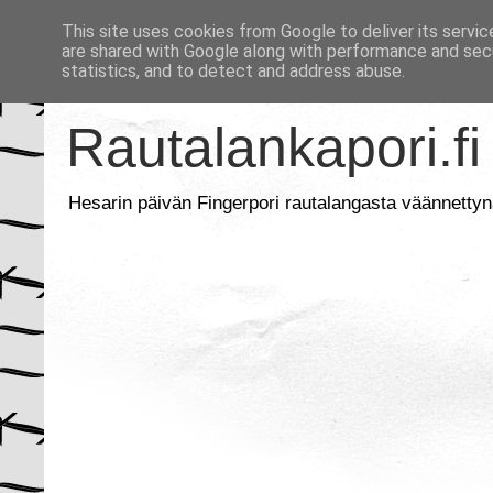
This site uses cookies from Google to deliver its servic
are shared with Google along with performance and secu
statistics, and to detect and address abuse.
Rautalankapori.fi
Hesarin päivän Fingerpori rautalangasta väännettyn