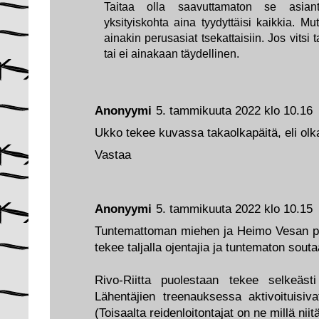
Taitaa olla saavuttamaton se asianti
yksityiskohta aina tyydyttäisi kaikkia. Mutt
ainakin perusasiat tsekattaisiin. Jos vitsi 
tai ei ainakaan täydellinen.
Anonyymi
5. tammikuuta 2022 klo 10.16
Ukko tekee kuvassa takaolkapäitä, eli olk
Vastaa
Anonyymi
5. tammikuuta 2022 klo 10.15
Tuntemattoman miehen ja Heimo Vesan pu
tekee taljalla ojentajia ja tuntematon souta
Rivo-Riitta puolestaan tekee selkeästi 
Lähentäjien treenauksessa aktivoituisiv
(Toisaalta reidenloitontajat on ne millä niitä