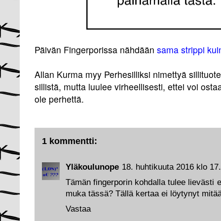
Päivän Fingerporissa nähdään
sama strippi ku
Allan Kurma myy Perhesilliksi nimettyä sillituote
sillistä, mutta luulee virheellisesti, ettei voi ost
ole perhettä.
1 kommentti:
Yläkoulunope
18. huhtikuuta 2016 klo 17
Tämän fingerporin kohdalla tulee lievästi e
muka tässä? Tällä kertaa ei löytynyt mitää
Vastaa