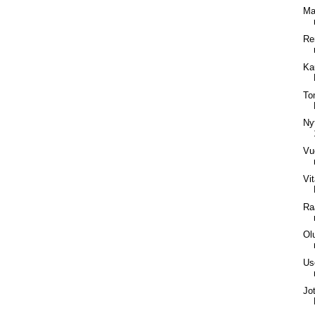
Ma
Re
Ka
Tom
Ny
Vu
Vi
Ra
Ol
Us
Jo