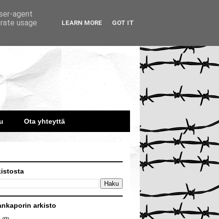
user-agent
erate usage
LEARN MORE
GOT IT
u
Ota yhteyttä
kistosta
ankaporin arkisto