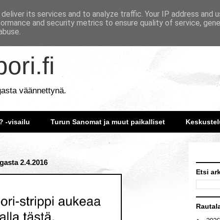
deliver its services and to analyze traffic. Your IP address and 
formance and security metrics to ensure quality of service, gen
abuse.
ori.fi
gasta väännettynä.
? -visailu
Turun Sanomat ja muut paikalliset
Keskustel
ngasta 2.4.2016
Etsi ar
Rautal