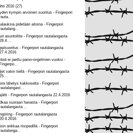
uhti 2016
(27)
yden kympin arvoinen suoritus - Fingerpori
rauta...
alauksia pidetään aitoina - Fingerpori
rautalang...
uri asuntoliite - Fingerpori rautalangasta
28.4....
ppisuoritus - Fingerpori rautalangasta
27.4.2016
hteä ei jaettu paino-ongelmien vuoksi -
Fingerpo...
jet valon tiellä - Fingerpori rautalangasta
25....
ora lähetys kakkoselta - Fingerpori
rautalangast...
ujätti - Fingerpori rautalangasta 22.4.2016
dkaa suoraan hanasta - Fingerpori
rautalangasta ...
ngöring - Fingerpori rautalangasta
20.4.2016
sin ankkaa riisipedillä - Fingerpori
rautalanga...