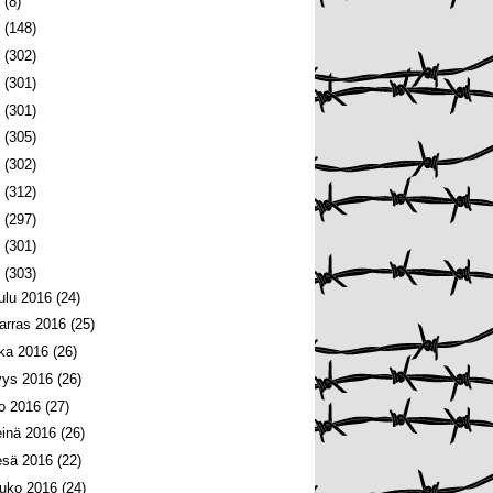
6
(8)
5
(148)
4
(302)
3
(301)
2
(301)
1
(305)
0
(302)
9
(312)
8
(297)
7
(301)
6
(303)
oulu 2016
(24)
arras 2016
(25)
oka 2016
(26)
yys 2016
(26)
lo 2016
(27)
einä 2016
(26)
esä 2016
(22)
ouko 2016
(24)