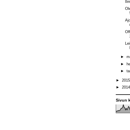
Il
Ol
Aj
Of
Le
►
m
►
h
►
t
►
201
►
201
Sivun k