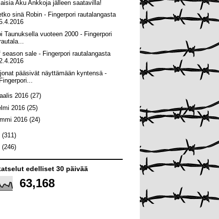
maisia Aku Ankkoja jälleen saatavilla!
etko sinä Robin - Fingerpori rautalangasta
5.4.2016
oi Taunuksella vuoteen 2000 - Fingerpori
rautala...
f season sale - Fingerpori rautalangasta
2.4.2016
ijonat pääsivät näyttämään kyntensä -
Fingerpori...
aalis 2016
(27)
elmi 2016
(25)
ammi 2016
(24)
5
(311)
4
(246)
atselut edelliset 30 päivää
63,168