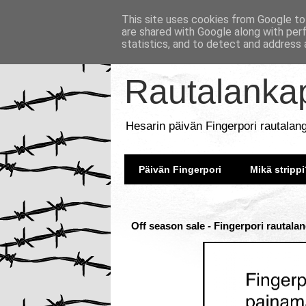
This site uses cookies from Google to 
are shared with Google along with per
statistics, and to detect and address 
Rautalankap
Hesarin päivän Fingerpori rautalan
Päivän Fingerpori
Mikä strippi
Off season sale - Fingerpori rautala