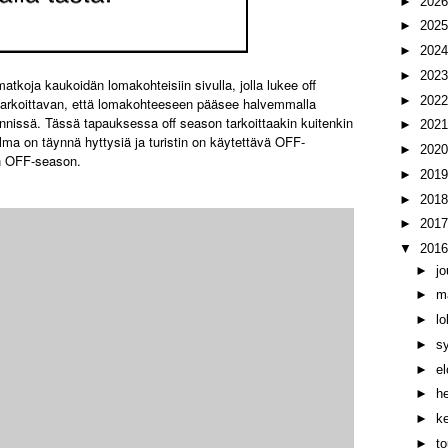
►
202
►
202
►
202
►
202
tkoja kaukoidän lomakohteisiin sivulla, jolla lukee off
►
202
i tarkoittavan, että lomakohteeseen pääsee halvemmalla
ynnissä. Tässä tapauksessa off season tarkoittaakin kuitenkin
►
202
ilma on täynnä hyttysiä ja turistin on käytettävä OFF-
►
202
on OFF-season.
►
201
►
201
►
201
▼
201
►
j
►
m
►
l
►
s
►
e
►
h
►
k
►
t