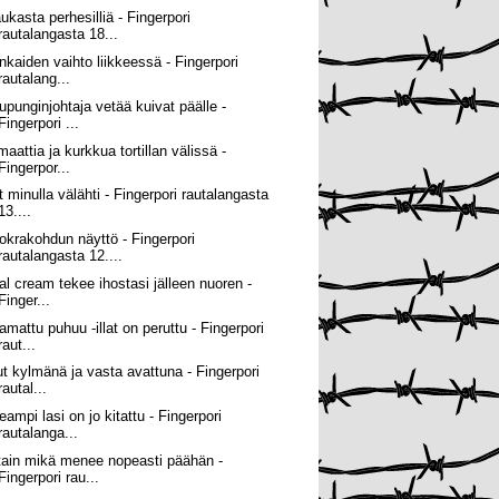
ukasta perhesilliä - Fingerpori
rautalangasta 18...
nkaiden vaihto liikkeessä - Fingerpori
rautalang...
upunginjohtaja vetää kuivat päälle -
Fingerpori ...
aattia ja kurkkua tortillan välissä -
Fingerpor...
t minulla välähti - Fingerpori rautalangasta
13....
okrakohdun näyttö - Fingerpori
rautalangasta 12....
tal cream tekee ihostasi jälleen nuoren -
Finger...
amattu puhuu -illat on peruttu - Fingerpori
raut...
ut kylmänä ja vasta avattuna - Fingerpori
rautal...
eampi lasi on jo kitattu - Fingerpori
rautalanga...
tain mikä menee nopeasti päähän -
Fingerpori rau...