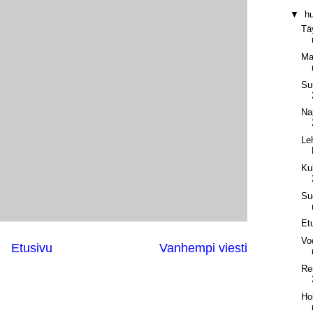
▼
h
Tä
Ma
Su
Na
Le
Kul
Su
Et
Vo
Etusivu
Vanhempi viesti
Re
Hoi