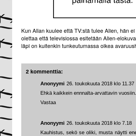
Kun Allan kuulee että TV:stä tulee Alien, hän ei 
olettaa että televisiossa esitetään Alien-eloku
läpi on kuitenkin tunkeutumassa oikea avaruush
2 kommenttia:
Anonyymi
26. toukokuuta 2018 klo 11.37
Ehkä kaikkein ennnalta-arvattavin vuosiin
Vastaa
Anonyymi
26. toukokuuta 2018 klo 7.18
Kauhistus, sekö se oliki, musta näytti e