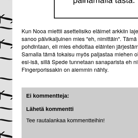
Kun Nooa miettii asettelisiko eläimet arkkiin laje
sanoo pälvikaljuinen mies "eh, nimittäin". Täm
pohdintaan, eli mies ehdottaa eläinten järjestä
Samalla tämä tokaisu myös paljastaa miehen o
esi-isä, sillä Spede tunnetaan sanaparista eh ni
Fingerporissakin on aiemmin nähty.
Ei kommentteja:
Lähetä kommentti
Tee rautalankaa kommentteihin!