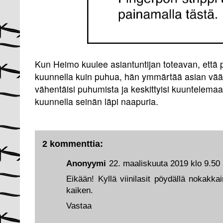
Kun Heimo kuulee asiantuntijan toteavan, että
kuunnella kuin puhua, hän ymmärtää asian väär
vähentäisi puhumista ja keskittyisi kuuntelema
kuunnella seinän läpi naapuria.
2 kommenttia:
Anonyymi
22. maaliskuuta 2019 klo 9.50
Eikään! Kyllä viinilasit pöydällä nokakk
kaiken.
Vastaa