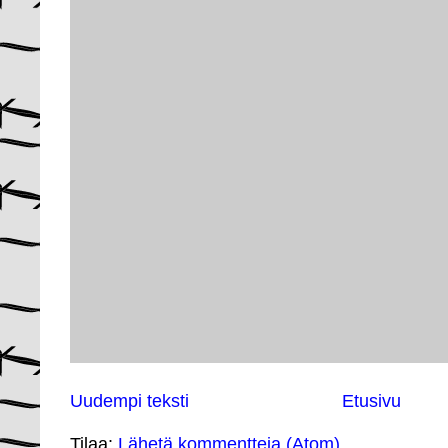
Uudempi teksti
Etusivu
Tilaa:
Lähetä kommentteja (Atom)