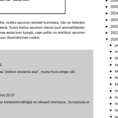
►
202
►
202
►
202
►
202
olta, ovatko asunnon eristeet kunnossa, hän on tietenkin
►
202
eistä. Suoro kertoo asunnon olevan juuri ammattilaisten
maa asiaa kuin kysyjä, vaan poliisi on eristänyt asunnon
►
202
muun rikostutkinnan vuoksi.
▼
202
►
j
►
m
►
l
►
s
9
►
e
taa "poliisin eristämä alue", mutta hyvä strippi silti.
►
h
►
k
►
t
klo 20.37
►
h
sia kiinteistönvälittäjiä on oikeasti olemassa. Ja vastuuta ei
►
m
►
h
▼
t