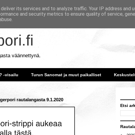
deliver its services and to analyze traffic. Your IP address and 
formance and security metrics to ensure quality of service, gen
abuse.
ori.fi
gasta väännettynä.
? -visailu
Turun Sanomat ja muut paikalliset
Keskustel
gerpori rautalangasta 9.1.2020
Etsi ar
Rautal