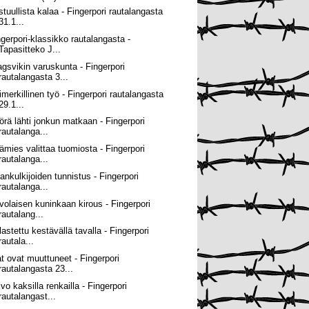
stuullista kalaa - Fingerpori rautalangasta
31.1...
ngerpori-klassikko rautalangasta -
Tapasitteko J...
agsvikin varuskunta - Fingerpori
rautalangasta 3...
imerkillinen työ - Fingerpori rautalangasta
29.1...
örä lähti jonkun matkaan - Fingerpori
rautalanga...
ämies valittaa tuomiosta - Fingerpori
rautalanga...
lankulkijoiden tunnistus - Fingerpori
rautalanga...
volaisen kuninkaan kirous - Fingerpori
rautalang...
lastettu kestävällä tavalla - Fingerpori
rautala...
at ovat muuttuneet - Fingerpori
rautalangasta 23...
vo kaksilla renkailla - Fingerpori
rautalangast...