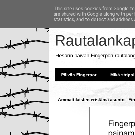
This site uses cookies from Google to 
are shared with Google along with per
statistics, and to detect and address 
Rautalankap
Hesarin päivän Fingerpori rautalan
Päivän Fingerpori
Mikä strippi
Ammattilaisten eristämä asunto - Fin