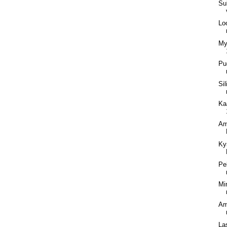
Su
Lo
My
Puo
Sil
Ka
Am
Ky
Pe
Min
Am
La