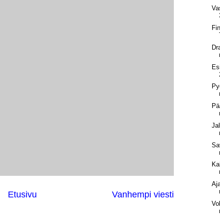
Va
Fi
Dr
Es
Py
Pä
Ja
Sa
Ka
Aj
Etusivu
Vanhempi viesti
Vol