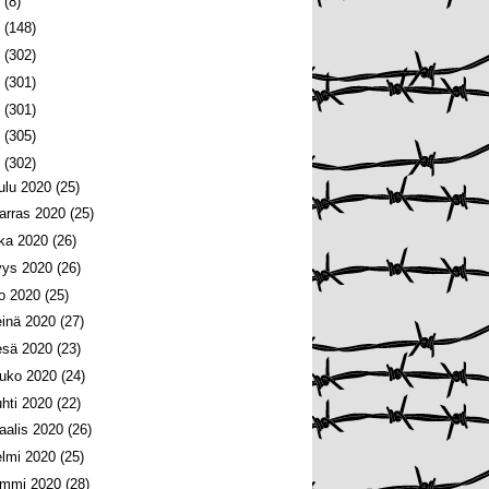
6
(8)
5
(148)
4
(302)
3
(301)
2
(301)
1
(305)
0
(302)
oulu 2020
(25)
arras 2020
(25)
oka 2020
(26)
yys 2020
(26)
lo 2020
(25)
einä 2020
(27)
esä 2020
(23)
ouko 2020
(24)
uhti 2020
(22)
aalis 2020
(26)
elmi 2020
(25)
ammi 2020
(28)