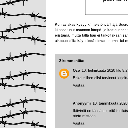
Kun asiakas kysyy kiinteistönvälittäjä Suor
kiinnostunut asunnon lämpö- ja kosteuserist
eristämä, mutta tällä hän ei tarkoitakaan sa
ulkopuolisilta käynnissä olevan murha- tai 
2 kommenttia:
Ozo
10. helmikuuta 2020 klo 9.2
Ehkei siihen olisi tarvinnut kirjoit
Vastaa
Anonyymi
10. tammikuuta 2020 
Ikävintä on tässä se, että tuollai
oteta mistään.
Vastaa