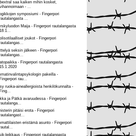
bextral saa kaiken mihin kosket,
vihannoimaan - ...
ogikkojen symposiumi - Fingerpori
rautalangasta ...
rskyluodon Maija - Fingerpori rautalangasta
18.1...
lisotilaalliset joukot - Fingerpori
rautalangas...
ittelyä seksin jälkeen - Fingerpori
rautalangas...
atopaikka - Fingerpori rautalangasta
15.1.2020
matinvalintapsykologin pakeilla -
Fingerpori rau...
sy ruoka-aineallergioista henkilökunnalta -
Fing...
kka ja Pätkä avaruudessa - Fingerpori
rautalanga...
isterin pitäisi erota - Fingerpori
rautalangast...
mattilaisten eristämä asunto - Fingerpori
rautal...
sik-leikkaus - Fingerpori rautalangasta