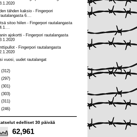
8.1.2020
iden tähden kaksio - Fingerpori
rautalangasta 6....
tsä sitoo hiilen - Fingerpori rautalangasta
4.1....
anin ajokortti - Fingerpori rautalangasta
3.1.2020
nttipullot - Fingerpori rautalangasta
2.1.2020
si vuosi, uudet rautalangat
9
(312)
8
(297)
7
(301)
6
(303)
5
(311)
4
(246)
atselut edelliset 30 päivää
62,961