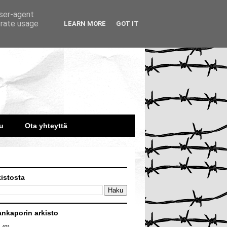
user-agent
erate usage
LEARN MORE
GOT IT
u
Ota yhteyttä
kistosta
ankaporin arkisto