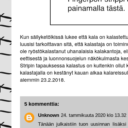
Kun säilyketölkissä lukee että kala on kalastett
luusisi tarkoittavan sitä, että kalastaja on toiminu
ole ryöstökalastanut uhanalaisia kalakantoja, eli
eettisestä ja luonnonsuojelun näkökulmasta kest
Stripin tapauksessa kalastus on kuitenkin ollut ke
kalastajalla on kestänyt kauan aikaa kalareissul
aiemmin 23.2.2018.
5 kommenttia:
Unknown
24. tammikuuta 2020 klo 13.32
Tänään julkaistiin tuon uusinnan lisäks