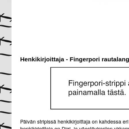
Henkikirjoittaja - Fingerpori rautalan
Päivän stripissä henkikirjoittaja on kahdessa eri
henkikirjoittaja on Digi- ja väestöviraston virkam