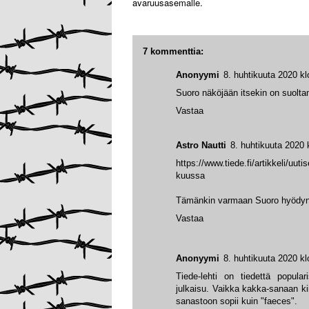
avaruusasemalle.
7 kommenttia:
Anonyymi
8. huhtikuuta 2020 kl
Suoro näköjään itsekin on suolt
Vastaa
Astro Nautti
8. huhtikuuta 2020 
https://www.tiede.fi/artikkeli/uuti
kuussa
Tämänkin varmaan Suoro hyödynt
Vastaa
Anonyymi
8. huhtikuuta 2020 kl
Tiede-lehti on tiedettä popular
julkaisu. Vaikka kakka-sanaan ki
sanastoon sopii kuin "faeces".