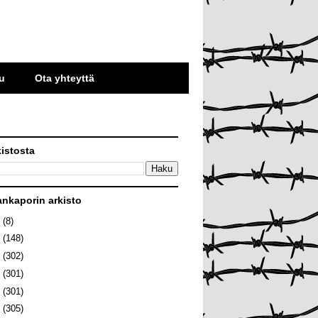
u
Ota yhteyttä
kistosta
ankaporin arkisto
6
(8)
5
(148)
4
(302)
3
(301)
2
(301)
1
(305)