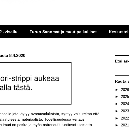
? -visailu
Turun Sanomat ja muut paikalliset
Keskustel
asta 8.4.2020
Etsi ar
Rautal
►
202
►
202
►
202
►
202
riaalia jota löytyy avaruusaluksista, syntyy vaikutelma että
►
202
kealaatuisesta materiaalista. Todellisuudessa vertaus
 imuri on paska ja myös astronautit tuottavat ulostetta
►
202