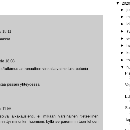
▼
202
►
j
►
m
►
l
►
s
o 18.11
►
e
amassa
►
h
►
k
►
t
klo 18.08
▼
h
set/tutkimus-astronauttien-virtsalla-valmistuisi-betonia-
Pi
ää jossain yhteydessä!
Va
Edu
Su
o 11.56
isoiva aikakauslehti, ei mikään varsinainen tieteellinen
Ta
innittyi minunkin huomioni, kyllä se paremmin tuon lehden