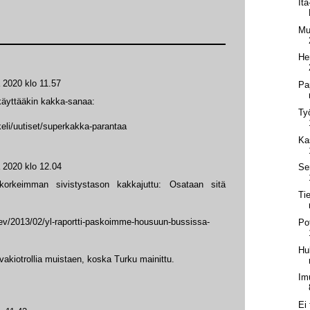
It
Mu
Hen
a 2020 klo 11.57
Pa
 käyttääkin kakka-sanaa:
Ty
kkeli/uutiset/superkakka-parantaa
Ka
a 2020 klo 12.04
Se
orkeimman sivistystason kakkajuttu: Osataan sitä
Ti
i/dev/2013/02/yl-raportti-paskoimme-housuun-bussissa-
Po
Hu
vakiotrollia muistaen, koska Turku mainittu.
Im
Ei