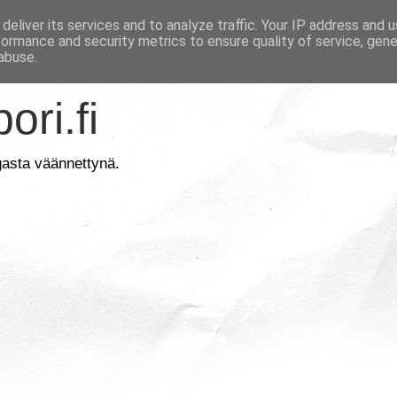
deliver its services and to analyze traffic. Your IP address and 
formance and security metrics to ensure quality of service, gen
abuse.
ori.fi
gasta väännettynä.