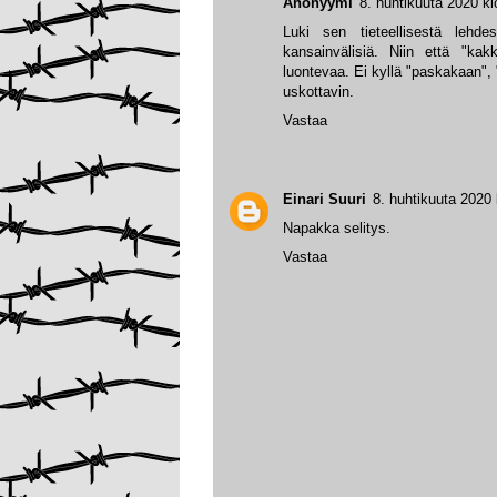
Anonyymi
8. huhtikuuta 2020 kl
Luki sen tieteellisestä lehdes
kansainvälisiä. Niin että "ka
luontevaa. Ei kyllä "paskakaan", "
uskottavin.
Vastaa
Einari Suuri
8. huhtikuuta 2020 
Napakka selitys.
Vastaa