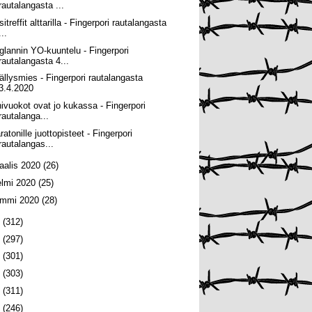
rautalangasta ...
itreffit alttarilla - Fingerpori rautalangasta
...
glannin YO-kuuntelu - Fingerpori
rautalangasta 4...
ällysmies - Fingerpori rautalangasta
3.4.2020
nivuokot ovat jo kukassa - Fingerpori
rautalanga...
atonille juottopisteet - Fingerpori
rautalangas...
aalis 2020
(26)
elmi 2020
(25)
ammi 2020
(28)
9
(312)
8
(297)
7
(301)
6
(303)
5
(311)
4
(246)