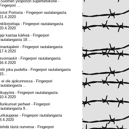
ä-Suomen yliopiston supertietokone -
Fingerpori ...
istot Portosta - Fingerpori rautalangasta
21.4.2020
kikirjoittaja - Fingerpori rautalangasta
20.4.2020
ppi kastaa kärkeä - Fingerpori
rautalangasta 18....
önantajaleiri - Fingerpori rautalangasta
17.4.2020
svomaskit - Fingerpori rautalangasta
16.4.2020
ntti joka puolelta - Fingerpori rautalangasta
15...
e ei ole ajokunnossa - Fingerpori
rautalangasta ...
tkupyörä - Fingerpori rautalangasta
10.4.2020
llunkuriset perheet - Fingerpori
rautalangasta 9...
urikauppias - Fingerpori rautalangasta
8.4.2020
 tehdä tästä numeroa - Fingerpori