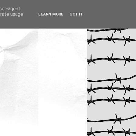
user-agent
erate usage
LEARN MORE
GOT IT