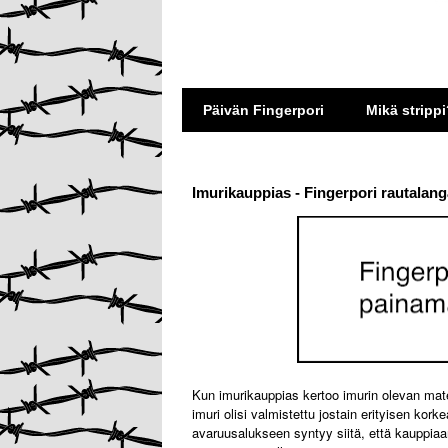
Päivän Fingerpori
Mikä strippi
Imurikauppias - Fingerpori rautalang
Kun imurikauppias kertoo imurin olevan mate
imuri olisi valmistettu jostain erityisen kor
avaruusalukseen syntyy siitä, että kauppiaan