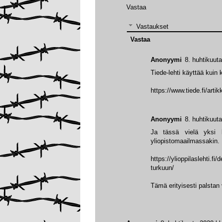
Vastaa
Vastaukset
Vastaa
Anonyymi
8. huhtikuut
Tiede-lehti käyttää kuin
https://www.tiede.fi/arti
Anonyymi
8. huhtikuut
Ja tässä vielä yksi k
yliopistomaailmassakin.
https://ylioppilaslehti.f
turkuun/
Tämä erityisesti palstan 