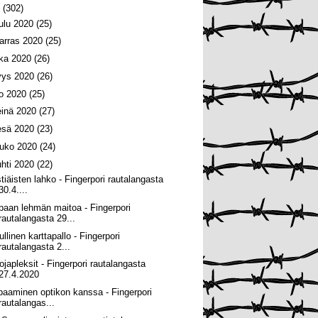
0
(302)
oulu 2020
(25)
arras 2020
(25)
oka 2020
(26)
yys 2020
(26)
lo 2020
(25)
einä 2020
(27)
esä 2020
(23)
ouko 2020
(24)
uhti 2020
(22)
stiäisten lahko - Fingerpori rautalangasta
30.4....
paan lehmän maitoa - Fingerpori
rautalangasta 29...
llinen karttapallo - Fingerpori
rautalangasta 2...
ojapleksit - Fingerpori rautalangasta
27.4.2020
paaminen optikon kanssa - Fingerpori
rautalangas...