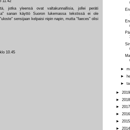
o 11.42
tä, jotka yleensä ovat valtakunnallisia, jollei peräti
Ens
kka" sanan käyttö Suoron lukemassa tekstissä ei ole
uloste" sensijaan kelpaisi nipin napin, mutta "faeces" olisi
En
Pä
Si
klo 10.45
Mar
►
m
►
h
►
t
►
201
►
201
►
201
►
201
►
201
►
201