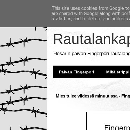
This site uses cookies from Google to 
are shared with Google along with per
statistics, and to detect and address 
Rautalankap
Hesarin päivän Fingerpori rautalan
Päivän Fingerpori
Mikä strippi
Mies tulee viidessä minuutissa - Fin