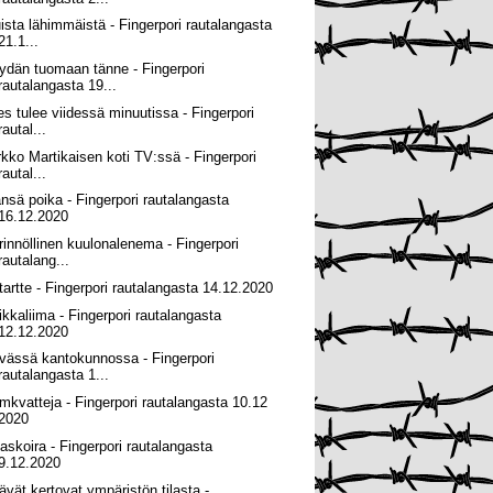
ista lähimmäistä - Fingerpori rautalangasta
21.1...
ydän tuomaan tänne - Fingerpori
rautalangasta 19...
es tulee viidessä minuutissa - Fingerpori
rautal...
rkko Martikaisen koti TV:ssä - Fingerpori
rautal...
änsä poika - Fingerpori rautalangasta
16.12.2020
rinnöllinen kuulonalenema - Fingerpori
rautalang...
 tartte - Fingerpori rautalangasta 14.12.2020
ikkaliima - Fingerpori rautalangasta
12.12.2020
vässä kantokunnossa - Fingerpori
rautalangasta 1...
mkvatteja - Fingerpori rautalangasta 10.12
2020
askoira - Fingerpori rautalangasta
9.12.2020
ävät kertovat ympäristön tilasta -