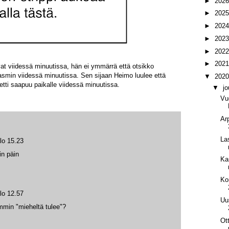
►
202
►
202
►
202
►
202
►
202
►
202
at viidessä minuutissa, hän ei ymmärrä että otsikko
asmin viidessä minuutissa. Sen sijaan Heimo luulee että
▼
202
hetti saapuu paikalle viidessä minuutissa.
▼
j
Vu
Ar
La
lo 15.23
in päin
Ka
Ko
lo 12.57
Uu
mmin "mieheltä tulee"?
Ot