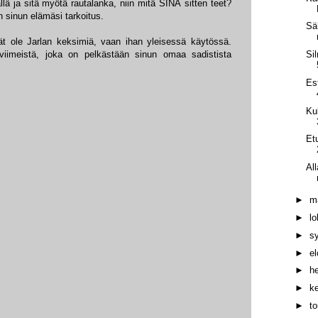
lä ja sitä myötä rautalanka, niin mitä SINÄ sitten teet?
 sinun elämäsi tarkoitus.
Sä
ät ole Jarlan keksimiä, vaan ihan yleisessä käytössä.
viimeistä, joka on pelkästään sinun omaa sadistista
Si
Es
Ku
Et
Al
►
m
►
l
►
s
►
e
►
h
►
k
►
t