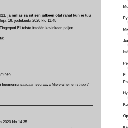
Mu
1, ja milläs sä sit sen jälkeen otat rahat kun ei tuu
Py
loja
18. joulukuuta 2020 klo 11.48
 Fingerpori EI toista itseään kovinkaan paljon.
Mi
tä:
Ja
Is
Pe
äminen
Ei
Pa
kä huomenna saadaan seuraava Miele-aiheinen strippi?
Hy
Ku
Op
ta 2020 klo 14.35
Kä