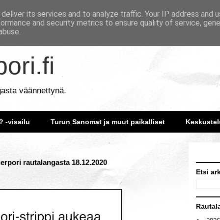
deliver its services and to analyze traffic. Your IP address and 
formance and security metrics to ensure quality of service, gen
abuse.
ori.fi
gasta väännettynä.
? -visailu
Turun Sanomat ja muut paikalliset
Keskustel
gerpori rautalangasta 18.12.2020
Etsi ar
Rautal