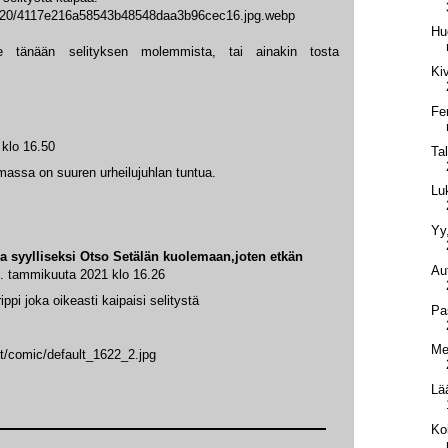
g/1920/4117e216a58543b48548daa3b96cec16.jpg.webp
Hu
 tänään selityksen molemmista, tai ainakin tosta
Ki
Fe
klo 16.50
Ta
ilmassa on suuren urheilujuhlan tuntua.
Lu
Yy
ua syylliseksi Otso Setälän kuolemaan,joten etkän
Aut
. tammikuuta 2021 klo 16.26
ppi joka oikeasti kaipaisi selitystä
Pa
Me
nt/comic/default_1622_2.jpg
Lä
Koi