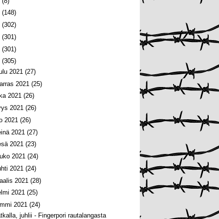
6
(8)
5
(148)
4
(302)
3
(301)
2
(301)
1
(305)
oulu 2021
(27)
arras 2021
(25)
oka 2021
(26)
yys 2021
(26)
lo 2021
(26)
einä 2021
(27)
esä 2021
(23)
ouko 2021
(24)
uhti 2021
(24)
aalis 2021
(28)
elmi 2021
(25)
ammi 2021
(24)
kalla, juhlii - Fingerpori rautalangasta