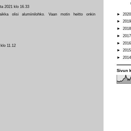
ta 2021 klo 16.33
►
202
ikka olisi alumiinilohko. Vaan motin heitto onkin
►
201
►
201
►
201
►
201
klo 11.12
►
201
►
201
Sivun k