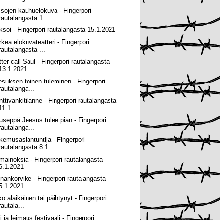
ssojen kauhuelokuva - Fingerpori
rautalangasta 1...
ksoi - Fingerpori rautalangasta 15.1.2021
rkea elokuvateatteri - Fingerpori
rautalangasta ...
tter call Saul - Fingerpori rautalangasta
13.1.2021
esuksen toinen tuleminen - Fingerpori
rautalanga...
nttivankitilanne - Fingerpori rautalangasta
11.1...
useppä Jeesus tulee pian - Fingerpori
rautalanga...
kemusasiantuntija - Fingerpori
rautalangasta 8.1...
 mainoksia - Fingerpori rautalangasta
6.1.2021
nankorvike - Fingerpori rautalangasta
5.1.2021
ko alaikäinen tai päihtynyt - Fingerpori
rautala...
i ja leimaus festivaali - Fingerpori