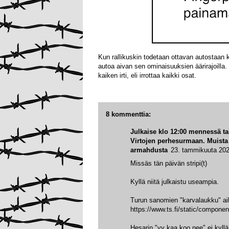
Kun rallikuskin todetaan ottavan autostaan ka
autoa aivan sen ominaisuuksien äärirajoilla. 
kaiken irti, eli irrottaa kaikki osat.
8 kommenttia:
Julkaise klo 12:00 mennessä tai
Virtojen perhesurmaan. Muista
armahdusta
23. tammikuuta 202
Missäs tän päivän stripi(t)
Kyllä niitä julkaistu useampia.
Turun sanomien "karvalaukku" aih
https://www.ts.fi/static/compone
Hesarin "yy kaa koo nee" ei kyllä