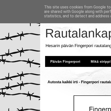
This site uses cookies from Google to 
are shared with Google along with per
statistics, and to detect and address 
Rautalankap
Hesarin päivän Fingerpori rautalan
Päivän Fingerpori
Mikä strippi
Autosta kaikki irti - Fingerpori rauta