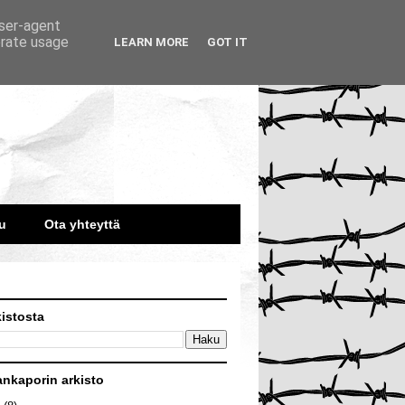
user-agent
erate usage
LEARN MORE
GOT IT
u
Ota yhteyttä
kistosta
ankaporin arkisto