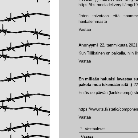
https://hs.mediadelivery.fi/im
Joten toivotaan että saamme
hankalemmasta
Vastaa
Anonyymi
22. tammikuuta 2021 
Kun Tiilikainen on paikalla, niin 
Vastaa
En millään haluaisi lavastaa s
pakota mua tekemään sitä :)
22
Entäs se päivän (kinkkisempi) stri
https://www.ts.fi/static/compone
Vastaa
Vastaukset
Vastaa