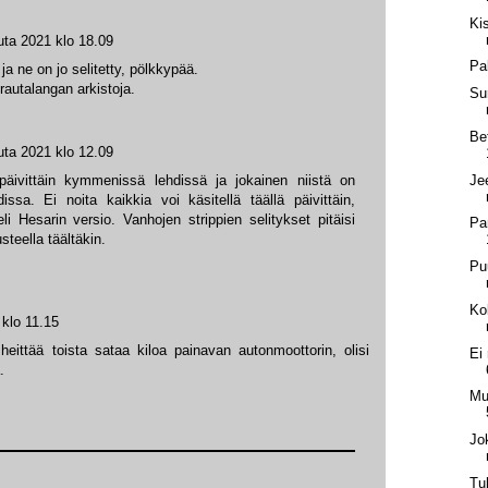
Ki
ta 2021 klo 18.09
Pa
ja ne on jo selitetty, pölkkypää.
autalangan arkistoja.
Su
Be
ta 2021 klo 12.09
Je
 päivittäin kymmenissä lehdissä ja jokainen niistä on
issa. Ei noita kaikkia voi käsitellä täällä päivittäin,
li Hesarin versio. Vanhojen strippien selitykset pitäisi
Pa
teella täältäkin.
Pu
Ko
klo 11.15
 heittää toista sataa kiloa painavan autonmoottorin, olisi
Ei
.
Mu
Jo
Tul