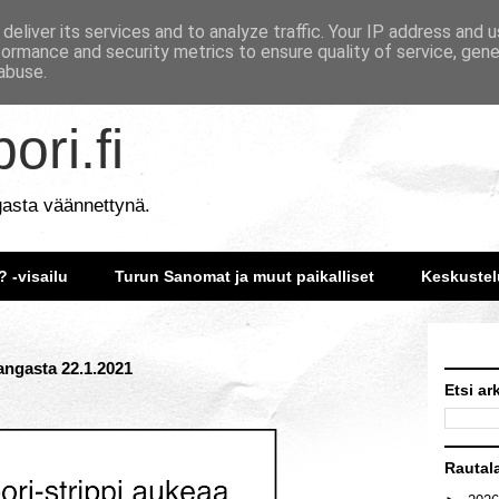
deliver its services and to analyze traffic. Your IP address and 
formance and security metrics to ensure quality of service, gen
abuse.
ori.fi
gasta väännettynä.
? -visailu
Turun Sanomat ja muut paikalliset
Keskustel
langasta 22.1.2021
Etsi ar
Rautal