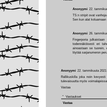
Anonyymi
22. tammikuu
TS:n stripit ovat vanhoja 
Sen kun alat koluamaan r
Anonyymi
26. tammikuu
Fingerporia julkaistaan
todennäköisesti eri tahd
ainoastaan se tuorein, e
löytää sarjanumeron perus
Anonyymi
22. tammikuuta 2021 
Rallikuskilla joka noin kevyesti
tulevaisuutta myös voimalajeissa
Vastaa
Vastaukset
Vastaa