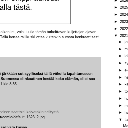
►
202
►
202
►
202
►
202
►
202
iken irti, voisi luulla tämän tarkoittavan kuljettajan ajavan
▼
202
Tällä kertaa rallikuski ottaa kuitenkin autosta konkreettisesti
►
j
►
m
►
l
►
s
►
e
 järkkään sut syylliseksi tällä viikolla tapahtuneseen
►
h
 Suomessa elinkautinen kestää koko elämän, ellei saa
1 klo 8.35
►
k
►
t
►
h
►
m
einen saattaisi kaivatakin selitystä
►
h
nt/comic/default_1623_2.jpg
▼
t
Mat
 selitystä kaipaa.