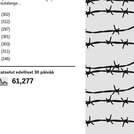
rautalanga...
0
(302)
9
(312)
8
(297)
7
(301)
6
(303)
5
(311)
4
(246)
atselut edelliset 30 päivää
61,277