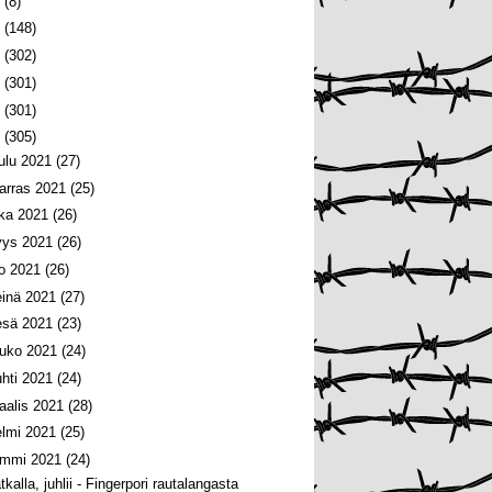
6
(8)
5
(148)
4
(302)
3
(301)
2
(301)
1
(305)
oulu 2021
(27)
arras 2021
(25)
oka 2021
(26)
yys 2021
(26)
lo 2021
(26)
einä 2021
(27)
esä 2021
(23)
ouko 2021
(24)
uhti 2021
(24)
aalis 2021
(28)
elmi 2021
(25)
ammi 2021
(24)
kalla, juhlii - Fingerpori rautalangasta