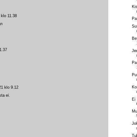
Ki
klo 11.38
Pa
än
Su
Be
1.37
Je
Pa
Pu
Ko
1 klo 9.12
ta ei.
Ei
Mu
Jo
Tul