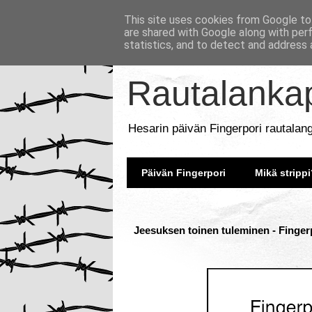
This site uses cookies from Google to 
are shared with Google along with per
statistics, and to detect and address 
Rautalankap
Hesarin päivän Fingerpori rautalan
Päivän Fingerpori
Mikä strippi
Jeesuksen toinen tuleminen - Fingerp