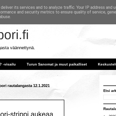
deliver its services and to analyze traffic. Your IP address and 
formance and security metrics to ensure quality of service, gen
abuse.
ori.fi
gasta väännettynä.
? -visailu
Turun Sanomat ja muut paikalliset
Keskustel
ori rautalangasta 12.1.2021
Etsi ar
Rautal