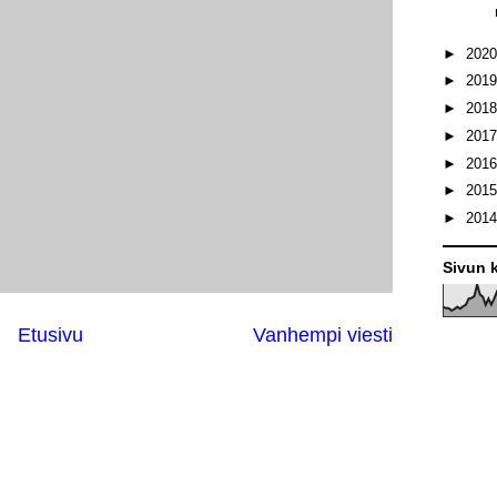
►
202
►
201
►
201
►
201
►
201
►
201
►
201
Sivun k
Etusivu
Vanhempi viesti