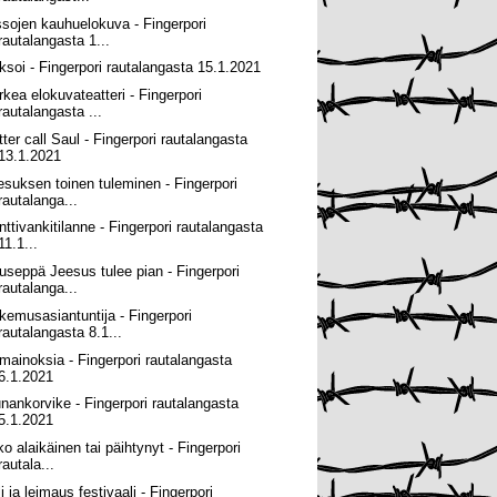
ssojen kauhuelokuva - Fingerpori
rautalangasta 1...
ksoi - Fingerpori rautalangasta 15.1.2021
rkea elokuvateatteri - Fingerpori
rautalangasta ...
tter call Saul - Fingerpori rautalangasta
13.1.2021
esuksen toinen tuleminen - Fingerpori
rautalanga...
nttivankitilanne - Fingerpori rautalangasta
11.1...
useppä Jeesus tulee pian - Fingerpori
rautalanga...
kemusasiantuntija - Fingerpori
rautalangasta 8.1...
 mainoksia - Fingerpori rautalangasta
6.1.2021
nankorvike - Fingerpori rautalangasta
5.1.2021
ko alaikäinen tai päihtynyt - Fingerpori
rautala...
i ja leimaus festivaali - Fingerpori