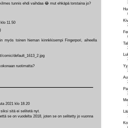
t kilmes tunnis ehdi vaihdaa 😂 mut ehkäpä torstaina jo?
Hu
Ki
klo 11.50
)
Fe
iin myös toinen hieman kinnkkisempi Fingerpori, aiheella
Ta
Lu
nt/comic/default_1613_2.jpg
Yy
 kokonaan ruotimatta?
Aut
Pa
Me
ta 2021 klo 18.20
siksi sitä ei selitetä nyt.
Lä
 että se on vuodelta 2018, joten se on selitetty jo vuonna
Koi