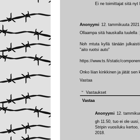
Ei ne toimittajat sitä ny
Anonyymi
12. tammikuuta 2021 
Ollaampa sitä hauskalla tuulella :
Noh mtuta kyllä tänään julkaist
"aito ruotsi auto"
https://www.ts.fi/static/compone
Onko liian kinkkinen ja jätät sen
Vastaa
Vastaukset
Vastaa
Anonyymi
12. tammikuu
gh 11.50, tuo ei ole uusi, 
Stripin vuosiluku kertoo,
2018.