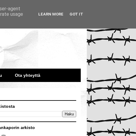
user-agent
erate usage
LEARN MORE
GOT IT
u
Ota yhteyttä
kistosta
ankaporin arkisto