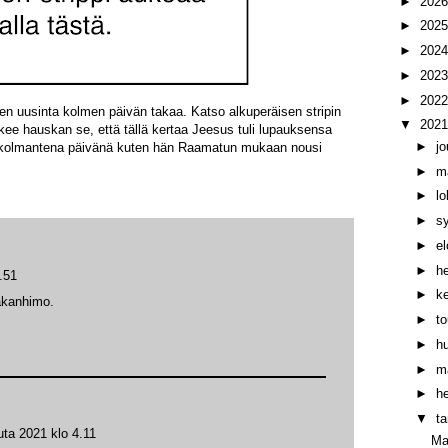
►
202
►
202
►
202
►
202
►
202
en uusinta kolmen päivän takaa. Katso alkuperäisen stripin
▼
202
kee hauskan se, että tällä kertaa Jeesus tuli lupauksensa
►
j
pä kolmantena päivänä kuten hän Raamatun mukaan nousi
►
m
►
l
►
s
►
e
►
h
.51
►
k
akanhimo.
►
t
►
h
►
m
►
h
▼
t
ta 2021 klo 4.11
Mat