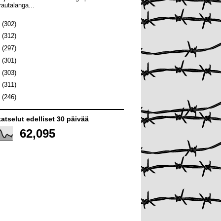
rautalanga...
0
(302)
9
(312)
8
(297)
7
(301)
6
(303)
5
(311)
4
(246)
atselut edelliset 30 päivää
62,095