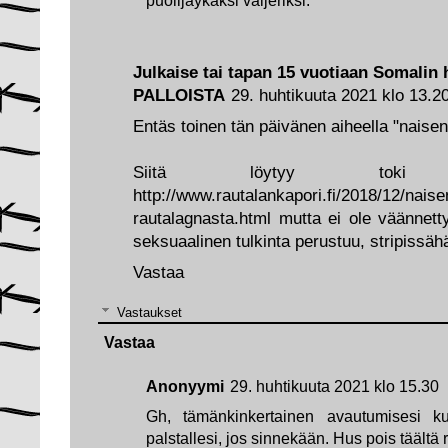
puolijäykäksi vaijeriksi.
Julkaise tai tapan 15 vuotiaan Somalin 
PALLOISTA
29. huhtikuuta 2021 klo 13.2
Entäs toinen tän päivänen aiheella "naisen
Siitä löytyy toki 
http://www.rautalankapori.fi/2018/12/naise
rautalagnasta.html mutta ei ole väännett
seksuaalinen tulkinta perustuu, stripissähä
Vastaa
Vastaukset
Vastaa
Anonyymi
29. huhtikuuta 2021 klo 15.30
Gh, tämänkinkertainen avautumisesi ku
palstallesi, jos sinnekään. Hus pois täältä