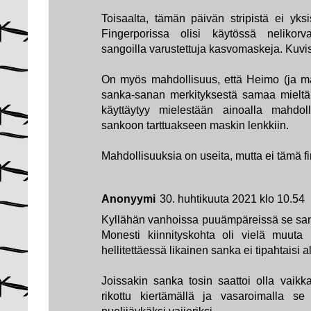
Toisaalta, tämän päivän stripistä ei yksis
Fingerporissa olisi käytössä nelikorvais
sangoilla varustettuja kasvomaskeja. Kuvist
On myös mahdollisuus, että Heimo (ja mahd
sanka-sanan merkityksestä samaa mieltä
käyttäytyy mielestään ainoalla mahdol
sankoon tarttuakseen maskin lenkkiin.
Mahdollisuuksia on useita, mutta ei tämä f
Anonyymi
30. huhtikuuta 2021 klo 10.54
Kyllähän vanhoissa puuämpäreissä se sanka
Monesti kiinnityskohta oli vielä muuta
hellitettäessä likainen sanka ei tipahtaisi
Joissakin sanka tosin saattoi olla vaikk
rikottu kiertämällä ja vasaroimalla se