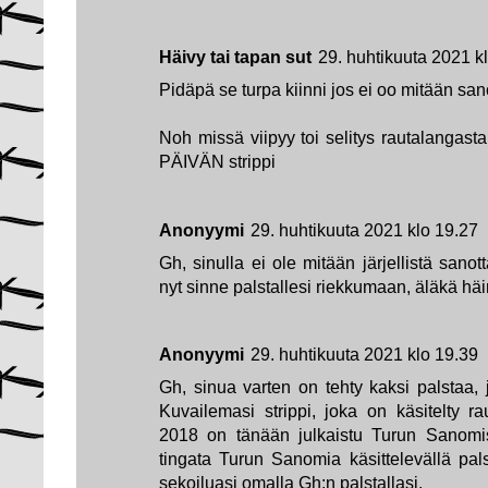
Häivy tai tapan sut
29. huhtikuuta 2021 k
Pidäpä se turpa kiinni jos ei oo mitään san
Noh missä viipyy toi selitys rautalangast
PÄIVÄN strippi
Anonyymi
29. huhtikuuta 2021 klo 19.27
Gh, sinulla ei ole mitään järjellistä sano
nyt sinne palstallesi riekkumaan, äläkä häir
Anonyymi
29. huhtikuuta 2021 klo 19.39
Gh, sinua varten on tehty kaksi palstaa, j
Kuvailemasi strippi, joka on käsitelty r
2018 on tänään julkaistu Turun Sanomiss
tingata Turun Sanomia käsittelevällä pals
sekoiluasi omalla Gh:n palstallasi.