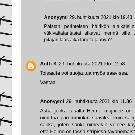
Anonyymi
29. huhtikuuta 2021 klo 19.43
Palstan perinteisen häirikön alaikäisii
väkivaltafantasiat alkavat mennä sille t
pitäjän taas aika tarjota jäähyä?
Antti K
29. huhtikuuta 2021 klo 12.58
Toisaalta voi suojautua myös saavissa.
Vastaa
Anonyymi
29. huhtikuuta 2021 klo 11.36
Astia jonka sisällä Heimo majailee on ni
nimittää paremminkin saaviksi kuin sang
sanka, joten sanko-nimeäkin voinee kä
että Heimo on tässä stripissä tavanomaist