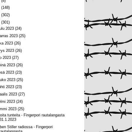
6
(8)
5
(148)
4
(302)
3
(301)
oulu 2023
(24)
arras 2023
(25)
oka 2023
(26)
yys 2023
(26)
lo 2023
(27)
einä 2023
(26)
esä 2023
(23)
ouko 2023
(25)
uhti 2023
(23)
aalis 2023
(27)
elmi 2023
(24)
ammi 2023
(25)
oita tunteita - Fingerpori rautalangasta
31.1.2023
ben Stiller radiossa - Fingerpori
rautalangasta ...