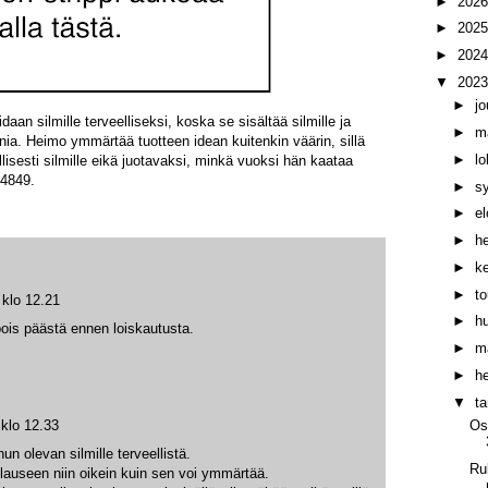
►
202
►
202
►
202
▼
202
►
j
n silmille terveelliseksi, koska se sisältää silmille ja
►
m
nia. Heimo ymmärtää tuotteen idean kuitenkin väärin, sillä
►
l
lisesti silmille eikä juotavaksi, minkä vuoksi hän kaataa
 4849.
►
s
►
e
►
h
►
k
►
t
klo 12.21
►
h
 pois päästä ennen loiskautusta.
►
m
►
h
▼
t
Os
klo 12.33
un olevan silmille terveellistä.
Ru
auseen niin oikein kuin sen voi ymmärtää.