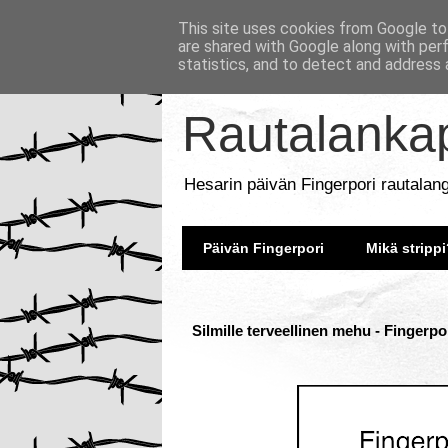
This site uses cookies from Google to 
are shared with Google along with per
statistics, and to detect and address 
Rautalankap
Hesarin päivän Fingerpori rautalan
Päivän Fingerpori
Mikä strippi
Silmille terveellinen mehu - Fingerpo