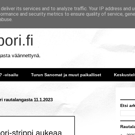
deliver its services and to analyze traffic. Your IP address and 
formance and security metrics to ensure quality of service, gen
abuse.
ori.fi
gasta väännettynä.
? -visailu
Turun Sanomat ja muut paikalliset
Keskustel
ri rautalangasta 11.1.2023
Etsi ar
Rautal