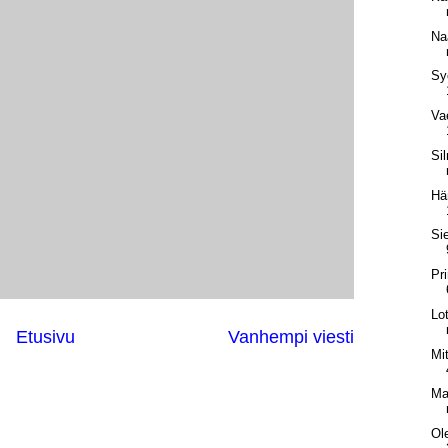
Na
Sy
Va
Si
Hä
Si
Pr
Lo
Etusivu
Vanhempi viesti
Mi
Ma
Ol