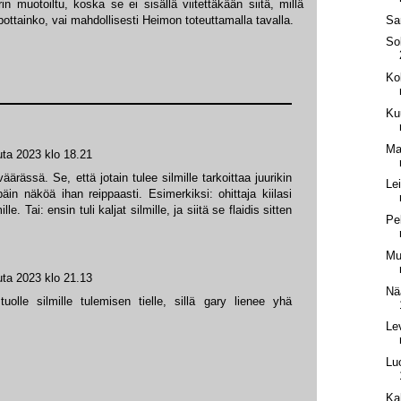
in muotoiltu, koska se ei sisällä viitettäkään siitä, millä
Sa
tipottainko, vai mahdollisesti Heimon toteuttamalla tavalla.
So
Ko
Ku
Ma
ta 2023 klo 18.21
rässä. Se, että jotain tulee silmille tarkoittaa juurikin
Le
päin näköä ihan reippaasti. Esimerkiksi: ohittaja kiilasi
lle. Tai: ensin tuli kaljat silmille, ja siitä se flaidis sitten
Pel
Mu
ta 2023 klo 21.13
Nä
tuolle silmille tulemisen tielle, sillä gary lienee yhä
Le
Lu
Ka