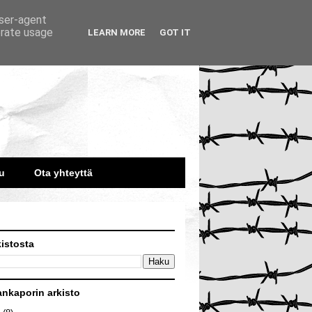
user-agent
erate usage
LEARN MORE
GOT IT
u
Ota yhteyttä
kistosta
ankaporin arkisto