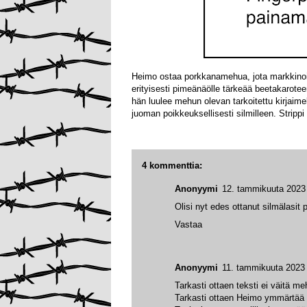
Heimo ostaa porkkanamehua, jota markkinoidaa
erityisesti pimeänäölle tärkeää beetakarotee
hän luulee mehun olevan tarkoitettu kirjaimel
juoman poikkeuksellisesti silmilleen. Strippi
4 kommenttia:
Anonyymi
12. tammikuuta 2023 
Olisi nyt edes ottanut silmälasit
Vastaa
Anonyymi
11. tammikuuta 2023 
Tarkasti ottaen teksti ei väitä meh
Tarkasti ottaen Heimo ymmärtää l