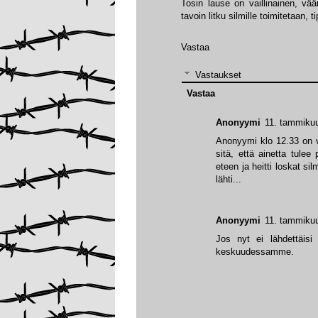
Tosin lause on vaillinainen, väär
tavoin litku silmille toimitetaan, 
Vastaa
Vastaukset
Vastaa
Anonyymi
11. tammikuu
Anonyymi klo 12.33 on vää
sitä, että ainetta tulee 
eteen ja heitti loskat silmi
lähti...
Anonyymi
11. tammikuu
Jos nyt ei lähdettäisi 
keskuudessamme.