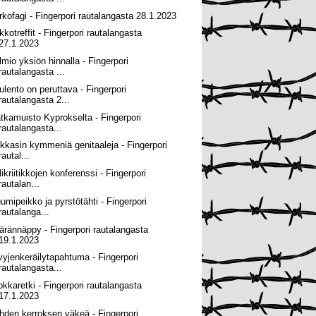
rkofagi - Fingerpori rautalangasta 28.1.2023
kkotreffit - Fingerpori rautalangasta
27.1.2023
lmio yksiön hinnalla - Fingerpori
rautalangasta ...
ulento on peruttava - Fingerpori
rautalangasta 2...
tkamuisto Kyprokselta - Fingerpori
rautalangasta...
ikkasin kymmeniä genitaaleja - Fingerpori
rautal...
ikriitikkojen konferenssi - Fingerpori
rautalan...
umipeikko ja pyrstötähti - Fingerpori
rautalanga...
ärännäppy - Fingerpori rautalangasta
19.1.2023
vyjenkeräilytapahtuma - Fingerpori
rautalangasta...
okkaretki - Fingerpori rautalangasta
17.1.2023
hden kerroksen väkeä - Fingerpori