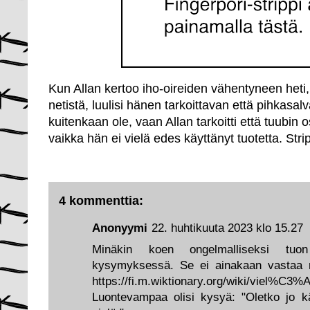
Kun Allan kertoo iho-oireiden vähentyneen heti,
netistä, luulisi hänen tarkoittavan että pihkasalva
kuitenkaan ole, vaan Allan tarkoitti että tuubin 
vaikka hän ei vielä edes käyttänyt tuotetta. Stri
4 kommenttia:
Anonyymi
22. huhtikuuta 2023 klo 15.27
Minäkin koen ongelmalliseksi tu
kysymyksessä. Se ei ainakaan vastaa m
https://fi.m.wiktionary.org/wiki/viel%C3%
Luontevampaa olisi kysyä: "Oletko jo kä