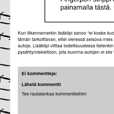
Kun liikennemerkin lisäkilpi sanoo "ei koske ku
tämän tarkoittavan, ettei vieressä seisova mies
autoja. Lisäkilpi viittaa todellisuudessa tietenk
pysähtymiskieltoon, jota kuorma-autojen ei siis 
Ei kommentteja:
Lähetä kommentti
Tee rautalankaa kommentteihin!