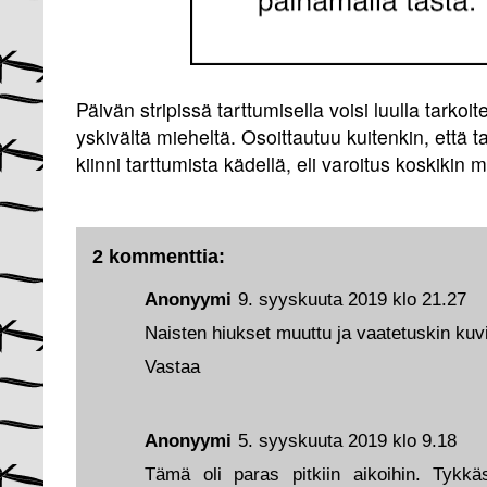
Päivän stripissä tarttumisella voisi luulla tarkoi
yskivältä mieheltä. Osoittautuu kuitenkin, että t
kiinni tarttumista kädellä, eli varoitus koskikin 
2 kommenttia:
Anonyymi
9. syyskuuta 2019 klo 21.27
Naisten hiukset muuttu ja vaatetuskin kuvie
Vastaa
Anonyymi
5. syyskuuta 2019 klo 9.18
Tämä oli paras pitkiin aikoihin. Tykk