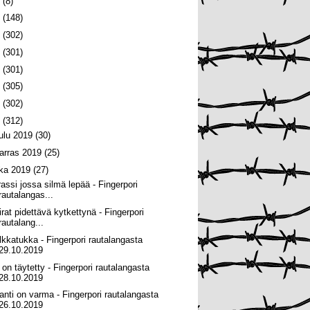
6
(8)
5
(148)
4
(302)
3
(301)
2
(301)
1
(305)
0
(302)
9
(312)
oulu 2019
(30)
arras 2019
(25)
oka 2019
(27)
rassi jossa silmä lepää - Fingerpori
rautalangas...
irat pidettävä kytkettynä - Fingerpori
rautalang...
lkkatukka - Fingerpori rautalangasta
29.10.2019
 on täytetty - Fingerpori rautalangasta
28.10.2019
anti on varma - Fingerpori rautalangasta
26.10.2019