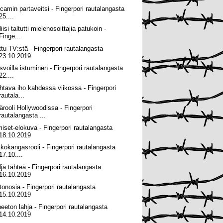
camin partaveitsi - Fingerpori rautalangasta
25....
iisi taltutti mielenosoittajia patukoin -
Finge...
ttu TV:stä - Fingerpori rautalangasta
23.10.2019
svoilla istuminen - Fingerpori rautalangasta
22....
htava iho kahdessa viikossa - Fingerpori
rautala...
ärooli Hollywoodissa - Fingerpori
rautalangasta ...
miset-elokuva - Fingerpori rautalangasta
18.10.2019
lkokangasrooli - Fingerpori rautalangasta
17.10....
ljä tähteä - Fingerpori rautalangasta
16.10.2019
tonosia - Fingerpori rautalangasta
15.10.2019
neeton lahja - Fingerpori rautalangasta
14.10.2019