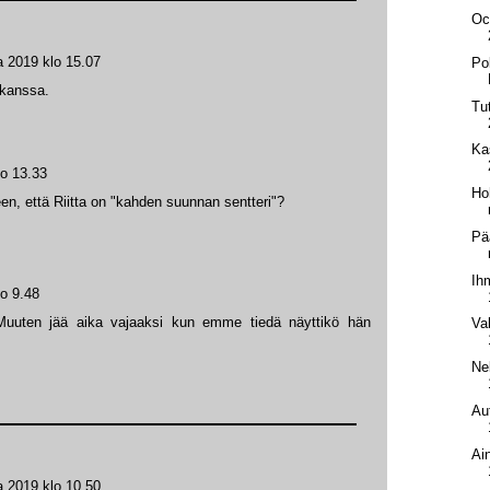
Oc
a 2019 klo 15.07
Pol
 kanssa.
Tu
Ka
lo 13.33
Ho
een, että Riitta on "kahden suunnan sentteri"?
Pä
Ih
lo 9.48
uuten jää aika vajaaksi kun emme tiedä näyttikö hän
Va
Ne
Au
Ai
a 2019 klo 10.50