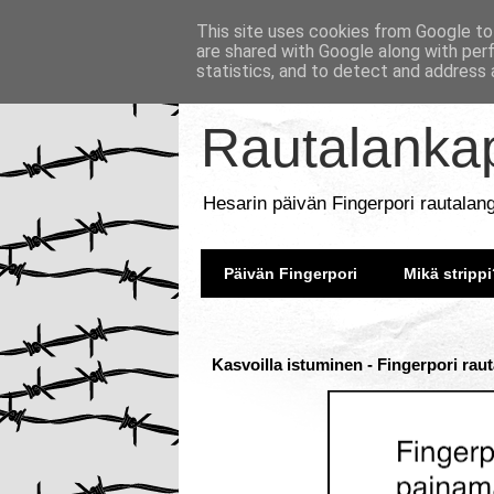
This site uses cookies from Google to 
are shared with Google along with per
statistics, and to detect and address 
Rautalankap
Hesarin päivän Fingerpori rautalan
Päivän Fingerpori
Mikä strippi
Kasvoilla istuminen - Fingerpori rau