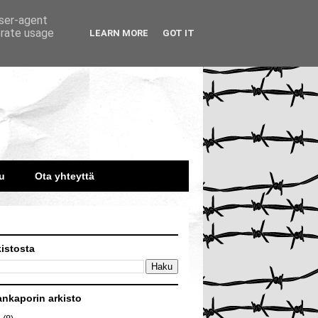
user-agent
erate usage
LEARN MORE
GOT IT
u
Ota yhteyttä
kistosta
ankaporin arkisto