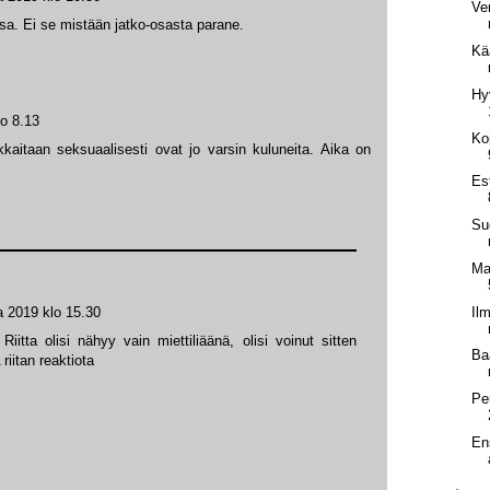
Ve
ssa. Ei se mistään jatko-osasta parane.
Kä
Hy
lo 8.13
Ko
kkaitaan seksuaalisesti ovat jo varsin kuluneita. Aika on
Es
Su
Ma
Il
a 2019 klo 15.30
Riitta olisi nähyy vain miettiliäänä, olisi voinut sitten
Ba
riitan reaktiota
Pe
En