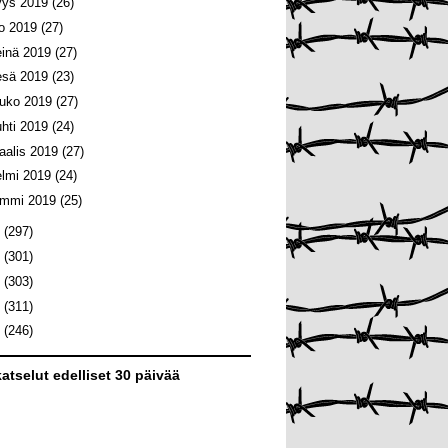
yys 2019
(26)
lo 2019
(27)
einä 2019
(27)
esä 2019
(23)
ouko 2019
(27)
uhti 2019
(24)
aalis 2019
(27)
elmi 2019
(24)
ammi 2019
(25)
8
(297)
7
(301)
6
(303)
5
(311)
4
(246)
atselut edelliset 30 päivää