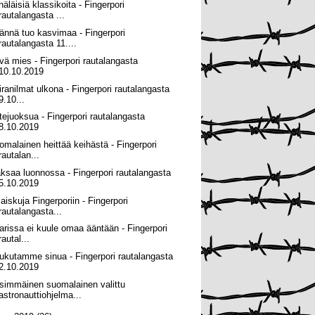
näläisiä klassikoita - Fingerpori
rautalangasta ...
ännä tuo kasvimaa - Fingerpori
rautalangasta 11....
vä mies - Fingerpori rautalangasta
10.10.2019
iranilmat ulkona - Fingerpori rautalangasta
9.10...
tejuoksua - Fingerpori rautalangasta
8.10.2019
omalainen heittää keihästä - Fingerpori
rautalan...
ksaa luonnossa - Fingerpori rautalangasta
5.10.2019
maiskuja Fingerporiin - Fingerpori
rautalangasta...
arissa ei kuule omaa ääntään - Fingerpori
rautal...
ukutamme sinua - Fingerpori rautalangasta
2.10.2019
simmäinen suomalainen valittu
astronauttiohjelma...