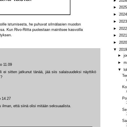
►
202
►
202
►
202
►
202
ille istumisesta, he puhuvat silmälasien muodon
►
202
sa. Kun Rivo-Riitta puolestaan mainitsee kasvoilla
tyksen.
►
202
►
202
▼
201
►
j
►
m
lo 11.09
▼
l
li ei sitten jatkunut tänää, jää siis salaisuudeksi näyttikö
Te
i?
Ko
Po
o 14.27
s ilman, että siinä olisi mitään seksuaalista.
Se
Sa