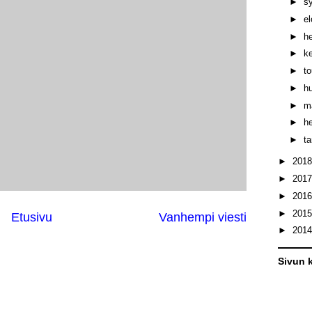
►
s
►
e
►
h
►
k
►
t
►
h
►
m
►
h
►
t
►
201
►
201
►
201
►
201
Etusivu
Vanhempi viesti
►
201
Sivun k