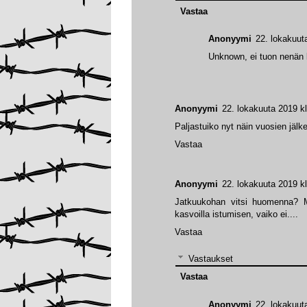
Vastaa
Anonyymi
22. lokakuut
Unknown, ei tuon nenän
Anonyymi
22. lokakuuta 2019 k
Paljastuiko nyt näin vuosien jälk
Vastaa
Anonyymi
22. lokakuuta 2019 k
Jatkuukohan vitsi huomenna? M
kasvoilla istumisen, vaiko ei....
Vastaa
Vastaukset
Vastaa
Anonyymi
22. lokakuut