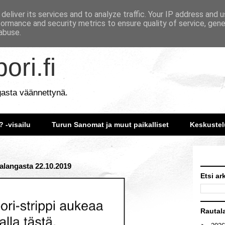
deliver its services and to analyze traffic. Your IP address and 
formance and security metrics to ensure quality of service, gen
abuse.
ori.fi
gasta väännettynä.
? -visailu
Turun Sanomat ja muut paikalliset
Keskustel
talangasta 22.10.2019
Etsi ar
Rautal