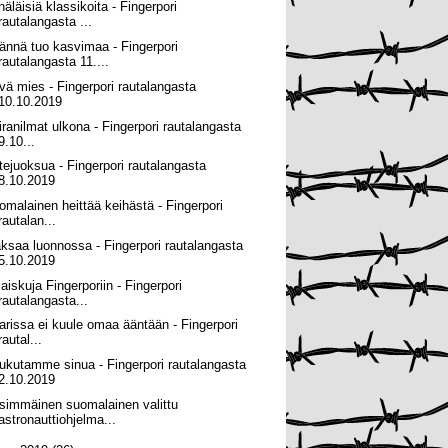
näläisiä klassikoita - Fingerpori
rautalangasta ...
ännä tuo kasvimaa - Fingerpori
rautalangasta 11....
vä mies - Fingerpori rautalangasta
10.10.2019
iranilmat ulkona - Fingerpori rautalangasta
9.10...
tejuoksua - Fingerpori rautalangasta
8.10.2019
omalainen heittää keihästä - Fingerpori
rautalan...
ksaa luonnossa - Fingerpori rautalangasta
5.10.2019
maiskuja Fingerporiin - Fingerpori
rautalangasta...
arissa ei kuule omaa ääntään - Fingerpori
rautal...
ukutamme sinua - Fingerpori rautalangasta
2.10.2019
simmäinen suomalainen valittu
astronauttiohjelma...