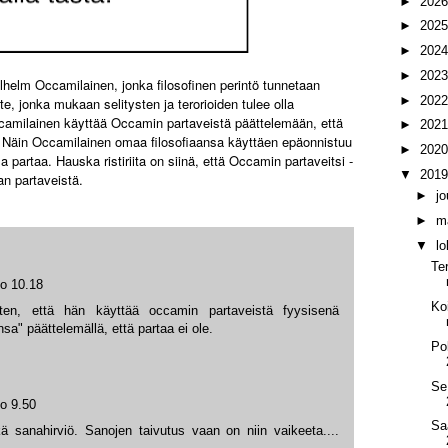
►
202
►
202
►
202
►
202
lhelm Occamilainen, jonka filosofinen perintö tunnetaan
►
202
, jonka mukaan selitysten ja terorioiden tulee olla
ccamilainen käyttää Occamin partaveistä päättelemään, että
►
202
. Näin Occamilainen omaa filosofiaansa käyttäen epäonnistuu
►
202
rtaa. Hauska ristiriita on siinä, että Occamin partaveitsi -
▼
201
an partaveistä.
►
j
►
m
▼
l
Te
lo 10.18
Ko
en, että hän käyttää occamin partaveistä fyysisenä
nsa" päättelemällä, että partaa ei ole.
Po
Se
lo 9.50
Sa
ä sanahirviö. Sanojen taivutus vaan on niin vaikeeta....