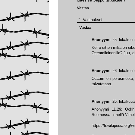
Mites se Seppo taipuikaan?
Vastaa
Vastaukset
Vastaa
Anonyymi
25. lokakuut
Kerro sitten mikä on oik
Occamilainenilla? Juu, ei
Anonyymi
26. lokakuut
Occam on perusmuoto, p
taivutetaan.
Anonyymi
26. lokakuut
Anonyymi 11.29: Ockham
Suomessa nimellä Vilhe
https://fi.wikipedia.org/