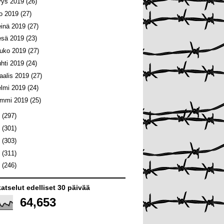
yys 2019
(26)
lo 2019
(27)
einä 2019
(27)
esä 2019
(23)
ouko 2019
(27)
uhti 2019
(24)
aalis 2019
(27)
elmi 2019
(24)
ammi 2019
(25)
8
(297)
7
(301)
6
(303)
5
(311)
4
(246)
atselut edelliset 30 päivää
64,653