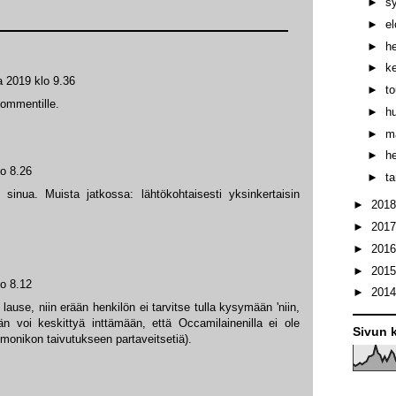
►
s
►
e
►
h
►
k
a 2019 klo 9.36
►
t
kommentille.
►
h
►
m
►
h
lo 8.26
►
t
sinua. Muista jatkossa: lähtökohtaisesti yksinkertaisin
►
201
►
201
►
201
►
201
lo 8.12
►
201
ause, niin erään henkilön ei tarvitse tulla kysymään 'niin,
än voi keskittyä inttämään, että Occamilainenilla ei ole
Sivun k
a monikon taivutukseen partaveitsetiä).