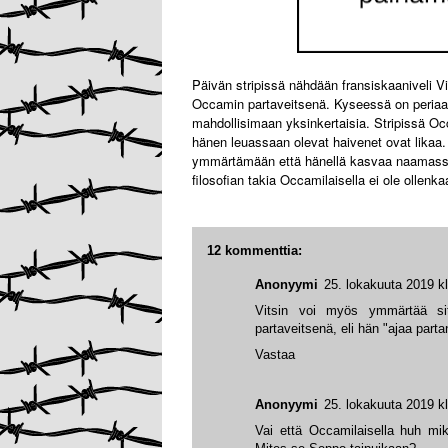
Päivän stripissä nähdään fransiskaaniveli Vi
Occamin partaveitsenä. Kyseessä on periaate
mahdollisimaan yksinkertaisia. Stripissä O
hänen leuassaan olevat haivenet ovat likaa
ymmärtämään että hänellä kasvaa naamassa pa
filosofian takia Occamilaisella ei ole ollenka
12 kommenttia:
Anonyymi
25. lokakuuta 2019 k
Vitsin voi myös ymmärtää sit
partaveitsenä, eli hän "ajaa parta
Vastaa
Anonyymi
25. lokakuuta 2019 k
Vai että Occamilaisella huh mik