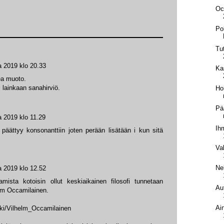
Oc
Pol
Tu
a 2019 klo 20.33
Ka
ea muoto.
 lainkaan sanahirviö.
Ho
Pä
a 2019 klo 11.29
Ih
äättyy konsonanttiin joten perään lisätään i kun sitä
Va
Ne
a 2019 klo 12.52
ista kotoisin ollut keskiaikainen filosofi tunnetaan
Au
lm Occamilainen.
Ai
wiki/Vilhelm_Occamilainen