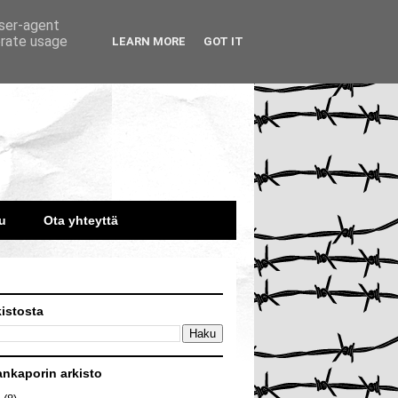
user-agent
erate usage
LEARN MORE
GOT IT
u
Ota yhteyttä
kistosta
ankaporin arkisto