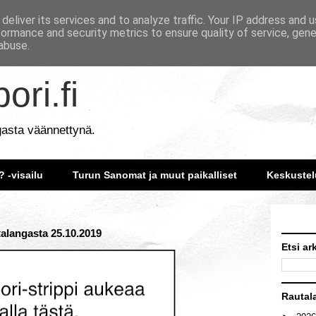
deliver its services and to analyze traffic. Your IP address and 
formance and security metrics to ensure quality of service, gen
abuse.
ori.fi
gasta väännettynä.
? -visailu
Turun Sanomat ja muut paikalliset
Keskustel
talangasta 25.10.2019
Etsi ar
Rautal