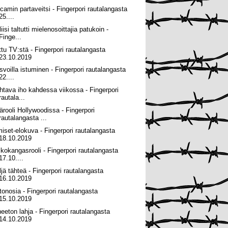
camin partaveitsi - Fingerpori rautalangasta
25....
iisi taltutti mielenosoittajia patukoin -
Finge...
ttu TV:stä - Fingerpori rautalangasta
23.10.2019
svoilla istuminen - Fingerpori rautalangasta
22....
htava iho kahdessa viikossa - Fingerpori
rautala...
ärooli Hollywoodissa - Fingerpori
rautalangasta ...
miset-elokuva - Fingerpori rautalangasta
18.10.2019
lkokangasrooli - Fingerpori rautalangasta
17.10....
ljä tähteä - Fingerpori rautalangasta
16.10.2019
tonosia - Fingerpori rautalangasta
15.10.2019
neeton lahja - Fingerpori rautalangasta
14.10.2019