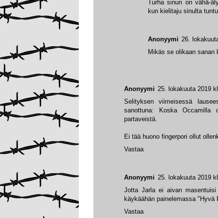
Turha sinun on vähä-älyi
kun kielitaju sinulta tun
Anonyymi
26. lokakuut
Mikäs se olikaan sanan 
Anonyymi
25. lokakuuta 2019 k
Selityksen viimeisessä lause
sanottuna: Koska Occamilla on
partaveistä.
Ei tää huono fingerpori ollut olle
Vastaa
Anonyymi
25. lokakuuta 2019 k
Jotta Jarla ei aivan masentuisi
käykäähän painelemassa "Hyvä F
Vastaa