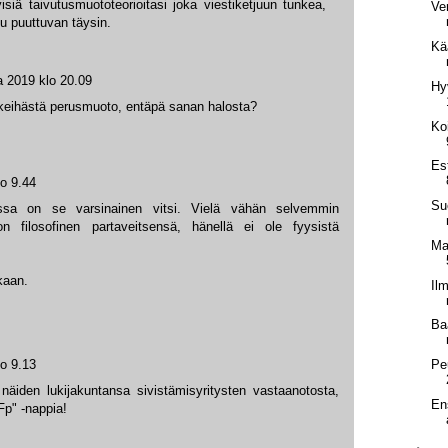
siä taivutusmuototeorioitasi joka viestiketjuun tunkea,
Ve
tuu puuttuvan täysin.
Kä
a 2019 klo 20.09
Hy
keihästä perusmuoto, entäpä sanan halosta?
Ko
Es
lo 9.44
Su
essa on se varsinainen vitsi. Vielä vähän selvemmin
 filosofinen partaveitsensä, hänellä ei ole fyysistä
Ma
nkaan.
Il
Ba
Pe
lo 9.13
 näiden lukijakuntansa sivistämisyritysten vastaanotosta,
En
p" -nappia!