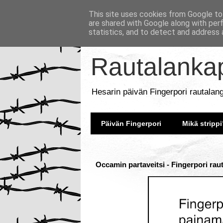
This site uses cookies from Google to 
are shared with Google along with per
statistics, and to detect and address 
Rautalankap
Hesarin päivän Fingerpori rautalan
Päivän Fingerpori
Mikä strippi
Occamin partaveitsi - Fingerpori rau