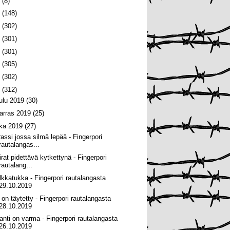
6
(8)
5
(148)
4
(302)
3
(301)
2
(301)
1
(305)
0
(302)
9
(312)
oulu 2019
(30)
arras 2019
(25)
oka 2019
(27)
rassi jossa silmä lepää - Fingerpori
rautalangas...
irat pidettävä kytkettynä - Fingerpori
rautalang...
lkkatukka - Fingerpori rautalangasta
29.10.2019
 on täytetty - Fingerpori rautalangasta
28.10.2019
anti on varma - Fingerpori rautalangasta
26.10.2019