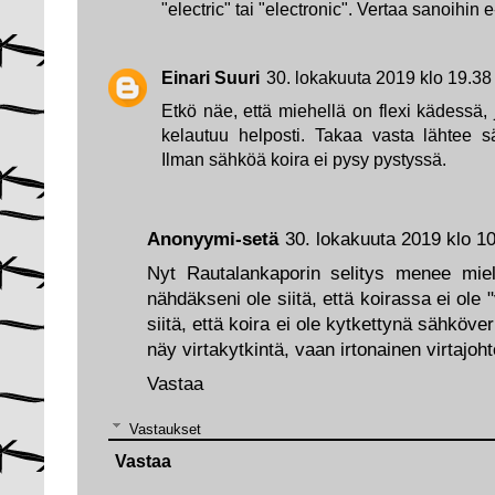
"electric" tai "electronic". Vertaa sanoihin 
Einari Suuri
30. lokakuuta 2019 klo 19.38
Etkö näe, että miehellä on flexi kädessä, 
kelautuu helposti. Takaa vasta lähtee s
Ilman sähköä koira ei pysy pystyssä.
Anonyymi-setä
30. lokakuuta 2019 klo 1
Nyt Rautalankaporin selitys menee mie
nähdäkseni ole siitä, että koirassa ei ole 
siitä, että koira ei ole kytkettynä sähköv
näy virtakytkintä, vaan irtonainen virtajoht
Vastaa
Vastaukset
Vastaa