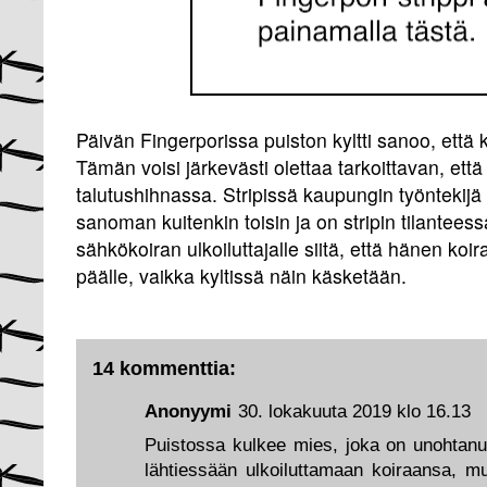
Päivän Fingerporissa puiston kyltti sanoo, että k
Tämän voisi järkevästi olettaa tarkoittavan, että 
talutushihnassa. Stripissä kaupungin työntekijä A
sanoman kuitenkin toisin ja on stripin tilante
sähkökoiran ulkoiluttajalle siitä, että hänen koir
päälle, vaikka kyltissä näin käsketään.
14 kommenttia:
Anonyymi
30. lokakuuta 2019 klo 16.13
Puistossa kulkee mies, joka on unohtanu
lähtiessään ulkoiluttamaan koiraansa, mu