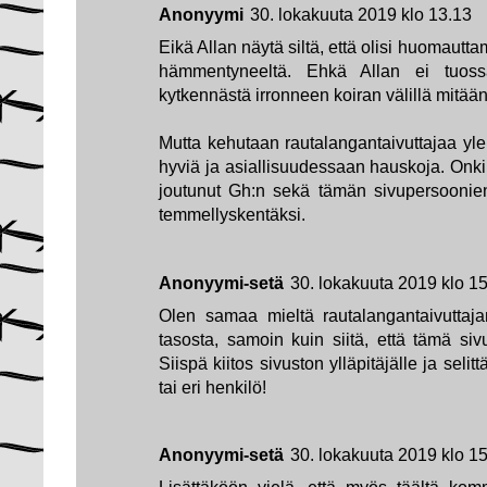
Anonyymi
30. lokakuuta 2019 klo 13.13
Eikä Allan näytä siltä, että olisi huomaut
hämmentyneeltä. Ehkä Allan ei tuoss
kytkennästä irronneen koiran välillä mitään
Mutta kehutaan rautalangantaivuttajaa ylei
hyviä ja asiallisuudessaan hauskoja. Onki
joutunut Gh:n sekä tämän sivupersoonien
temmellyskentäksi.
Anonyymi-setä
30. lokakuuta 2019 klo 1
Olen samaa mieltä rautalangantaivuttaja
tasosta, samoin kuin siitä, että tämä s
Siispä kiitos sivuston ylläpitäjälle ja seli
tai eri henkilö!
Anonyymi-setä
30. lokakuuta 2019 klo 1
Lisättäköön vielä, että myös täältä komm