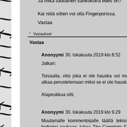
Ja mikä tuollainen sähkökoira edes on?
Kai niitä sitten voi olla Fingerporissa.
Vastaa
Vastaukset
Vastaa
Anonyymi
30. lokakuuta 2019 klo 8.52
Jatkan:
Toisaalta, vitsi joka ei ole hauska voi m
alkaa perustelemaan miksi se ei ole hausk
Alapeukkua silti.
Anonyymi
30. lokakuuta 2019 klo 9.29
Muutamalle kommentoijalle täällä tekis
hetkeksi rauhaan, lukea The Complete Fa