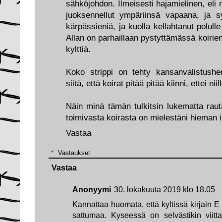
sähköjohdon. Ilmeisesti hajamielinen, eli 
juoksennellut ympäriinsä vapaana, ja s
kärpässieniä, ja kuolla kellahtanut polull
Allan on parhaillaan pystyttämässä koirien
kylttiä.
Koko strippi on tehty kansanvalistush
siitä, että koirat pitää pitää kiinni, ettei ni
Näin minä tämän tulkitsin lukematta raut
toimivasta koirasta on mielestäni hieman 
Vastaa
Vastaukset
Vastaa
Anonyymi
30. lokakuuta 2019 klo 18.05
Kannattaa huomata, että kyltissä kirjain E o
sattumaa. Kyseessä on selvästikin viitt