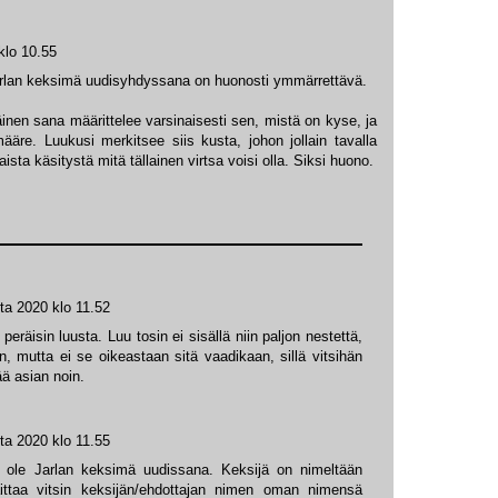
klo 10.55
Jarlan keksimä uudisyhdyssana on huonosti ymmärrettävä.
nen sana määrittelee varsinaisesti sen, mistä on kyse, ja
re. Luukusi merkitsee siis kusta, johon jollain tavalla
laista käsitystä mitä tällainen virtsa voisi olla. Siksi huono.
ta 2020 klo 11.52
peräisin luusta. Luu tosin ei sisällä niin paljon nestettä,
in, mutta ei se oikeastaan sitä vaadikaan, sillä vitsihän
ää asian noin.
ta 2020 klo 11.55
ei ole Jarlan keksimä uudissana. Keksijä on nimeltään
ittaa vitsin keksijän/ehdottajan nimen oman nimensä