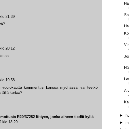
Nä
Sa
klo 21.39
tä?
Ha
Ko
Vi
klo 20.12
istaa.
Jo
Nä
Le
klo 19.58
oli vuorokautta kommenttisi kanssa myöhässä, vai teetkö
Ai
 tällä kertaa?
Ka
►
h
ilmoitusta R20/37282 liittyen, jonka aiheen tiedät kyllä
0 klo 18.29
►
m