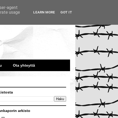
user-agent
erate usage
LEARN MORE
GOT IT
u
Ota yhteyttä
kistosta
ankaporin arkisto