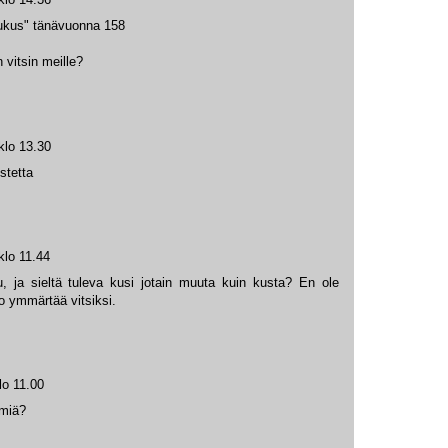
ukus" tänävuonna 158
n vitsin meille?
klo 13.30
stetta
klo 11.44
uu, ja sieltä tuleva kusi jotain muuta kuin kusta? En ole
 jo ymmärtää vitsiksi.
lo 11.00
ömiä?