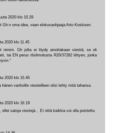
uuta 2020 klo 10.29
lut Gh:n oma idea, vaan elokuvaohjaaja Arto Koskisen.
ta 2020 klo 11.45
ut nimim. Gh jolta ei löydy ainottakaan viestiä, se oli
ti, tai EN perus rilsilmoitusta R20/37282 liittyen, jonka
hyvin."
ta 2020 klo 15.45
hänen vanhoille viesteilleen olisi tehty mitä tahansa.
ta 2020 klo 16.19
lei satoja viestejä... Ei niitä kaikkia voi olla poistettu
klo 14.36