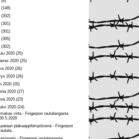
6
(8)
5
(148)
4
(302)
3
(301)
2
(301)
1
(305)
0
(302)
oulu 2020
(25)
arras 2020
(25)
oka 2020
(26)
yys 2020
(26)
lo 2020
(25)
einä 2020
(27)
esä 2020
(23)
ouko 2020
(24)
imakas virta - Fingerpori rautalangasta
30.5.2020
spataan jääkaappilämpöisenä - Fingerpori
rautala...
astaveto - Fingerpori rautalangasta