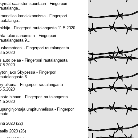
kymät saariston suuntaan - Fingerpori
rautalanga...
lmonellaa kanalakanoissa - Fingerpori
rautalanga...
nkkija - Fingerpori rautalangasta 11.5.2020
hta tulee sanomista - Fingerpori
rautalangasta 9...
ruskaranteeni - Fingerpori rautalangasta
8.5.2020
s auto pelaa - Fingerpori rautalangasta
7.5.2020
ytön jako Skypessä - Fingerpori
rautalangasta 6....
vy ulkona - Fingerpori rautalangasta
5.5.2020
vasta hihaan - Fingerpori rautalangasta
4.5.2020
upunginjohtaja umpitunnelissa - Fingerpori
rauta...
uhti 2020
(22)
aalis 2020
(26)