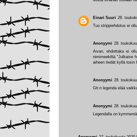
Einari Suuri
28. toukok
Tuo strippiehdotus ei ol
Anonyymi
28. toukokuu
Aivan, ehdottaka ei oll
nimimeekiltä "Julkaise he
aiheen tiedät kyllä tosin 
Anonyymi
28. toukokuu
Gh:n legenda elää vaikka 
Anonyymi
28. toukokuu
Legendalla on kymmeniä, el
Anonyymi
27. toukokuuta 2020 