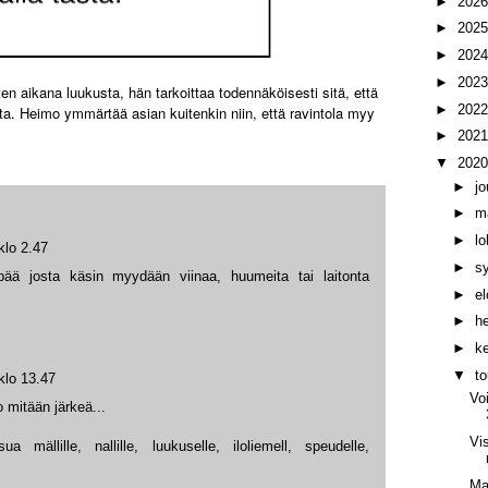
►
202
►
202
►
202
►
202
n aikana luukusta, hän tarkoittaa todennäköisesti sitä, että
►
202
a. Heimo ymmärtää asian kuitenkin niin, että ravintola myy
►
202
▼
202
►
j
►
m
►
l
klo 2.47
►
s
pää josta käsin myydään viinaa, huumeita tai laitonta
►
e
►
h
►
k
▼
t
klo 13.47
Vo
 mitään järkeä...
Vi
a mällille, nallille, luukuselle, iloliemell, speudelle,
Ma