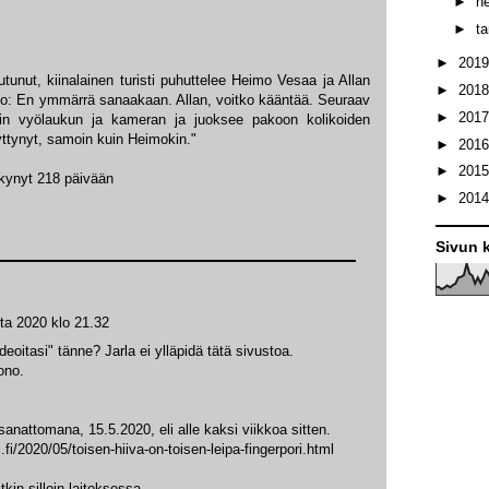
►
h
►
t
►
201
tunut, kiinalainen turisti puhuttelee Heimo Vesaa ja Allan
►
201
imo: En ymmärrä sanaakaan. Allan, voitko kääntää. Seuraav
►
201
istin vyölaukun ja kameran ja juoksee pakoon kolikoiden
yttynyt, samoin kuin Heimokin."
►
201
►
201
äkynyt 218 päivään
►
201
Sivun k
ta 2020 klo 21.32
deoitasi" tänne? Jarla ei ylläpidä tätä sivustoa.
ono.
 sanattomana, 15.5.2020, eli alle kaksi viikkoa sitten.
.fi/2020/05/toisen-hiiva-on-toisen-leipa-fingerpori.html
tkin silloin laitoksessa.