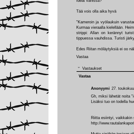
Ideat vähissä?
Tää vois olla aika hyvä
"Kameroin ja vyölaukuin varustau
Kurmaa vieraalla kielellään. He
strippi: Allan on kerännyt tur
tippuessa vauhdissa. Turisti järk
Edes Riitan möläytyksiä ei oo n
Vastaa
Vastaukset
Vastaa
Anonyymi
27. toukokuu
Gh, miksi lähetät noita "i
Lisäksi tuo on todella hu
Riitta esiintyi, vaikkakin
http://www.rautalankapori
Mutta sinähän tosiaan oli