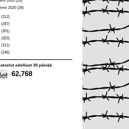
elmi 2020
(25)
ammi 2020
(28)
9
(312)
8
(297)
7
(301)
6
(303)
5
(311)
4
(246)
atselut edelliset 30 päivää
62,768