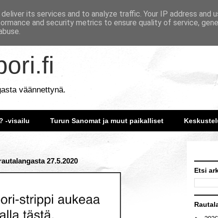
deliver its services and to analyze traffic. Your IP address and 
formance and security metrics to ensure quality of service, gen
abuse.
ori.fi
gasta väännettynä.
? -visailu
Turun Sanomat ja muut paikalliset
Keskustel
rautalangasta 27.5.2020
Etsi ar
Rautal