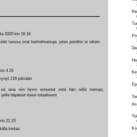
Ra
Tu
ta 2020 klo 18.16
Po
elet tuossa ovat kiertoilmaisuja, joten pointtisi ei oikein
Da
Ha
klo 4.25
Ke
äkynyt 218 päivään
Ep
 sä aina niin hyvin ennustat mitä hän niillä meinaa,
joilla häpäiset itsesi totaalisesti
Ta
As
To
klo 22.23
Ko
ällä kertaa.