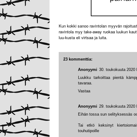
Kun kokki sanoo ravintolan myyvän rajoituste
ravintola myy take-away ruokaa luukun kautt
luu-kusta eli virtsaa ja luita.
23 kommenttia:
Anonyymi
30. toukokuuta 2020 
Luukku tarkoittaa pientä kämp
tavaraa.
Vastaa
Anonyymi
29. toukokuuta 2020 
Eihän tossa sun selityksessäs oo
Tai etkö keksinyt kiertoiomaisu
touhutipoille