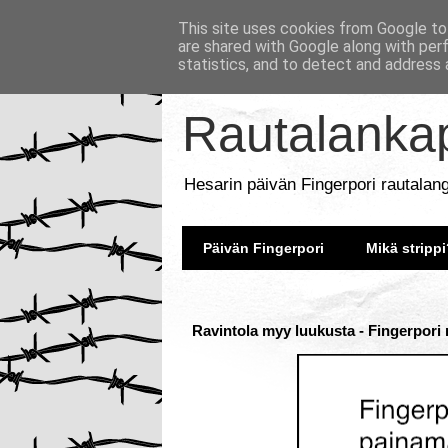
This site uses cookies from Google to 
are shared with Google along with per
statistics, and to detect and address 
Rautalankap
Hesarin päivän Fingerpori rautalan
Päivän Fingerpori
Mikä strippi
Ravintola myy luukusta - Fingerpori 