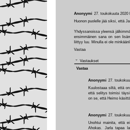
Anonyymi
27. toukokuuta 2020 
Huonon puolelle jää siksi, että 
Yhdyssanoissa yleensä jälkimmäi
ensimmäinen sana on sen lisämää
liittyy luu. Minulla ei ole minkään
Vastaa
Vastaukset
Vastaa
Anonyymi
27. toukokuu
Kuulostaaa siltä, että on 
että selitys toimisi täys
on se, että Heimo käsitt
Anonyymi
27. toukokuu
Unohtui mainita, että 
Ahokas. Jarla tapaa la