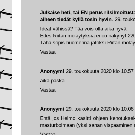
Julkaise heti, tai EN perus rilsilmoitust
aiheen tiedät kyllä tosin hyvin.
29. touk
Ideat vähissä? Tää vois olla aika hyvä.
Edes Riitan möläytyksiä ei oo näkynyt 22
Tähä sopis huomenna jatoksi Riitan möläy
Vastaa
Anonyymi
29. toukokuuta 2020 klo 10.57
aika paska
Vastaa
Anonyymi
29. toukokuuta 2020 klo 10.08
Entä jos Heimo käsitti ohjeen kehotuksek
masturboimaan (yksi sanan vispaaminen m
Vastaa