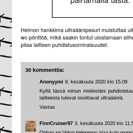
Heimon hankkima ultraäänipesuri muistuttaa ul
wc-pönttöä, mikä saakin tontut ulostamaan siih
pilaa laitteen puhdistusominaisuudet.
30 kommenttia:
Anonyymi
8. kesäkuuta 2020 klo 15.09
Kyllä tässä minun mielestäni puhdistetaa
laitteesta tulevat osoittavat ultraääniä.
Vastaa
FinnCruiser97
3. kesäkuuta 2020 klo 11.
Onhan se Volvo helpomou ajaa kuin mopo, a