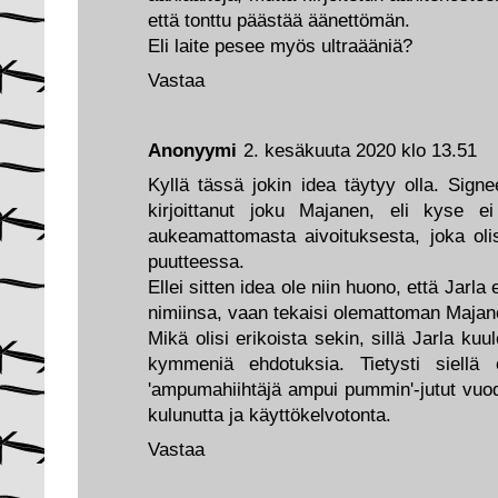
että tonttu päästää äänettömän.
Eli laite pesee myös ultraääniä?
Vastaa
Anonyymi
2. kesäkuuta 2020 klo 13.51
Kyllä tässä jokin idea täytyy olla. Sign
kirjoittanut joku Majanen, eli kyse e
aukeamattomasta aivoituksesta, joka oli
puutteessa.
Ellei sitten idea ole niin huono, että Jarla 
nimiinsa, vaan tekaisi olemattoman Majan
Mikä olisi erikoista sekin, sillä Jarla ku
kymmeniä ehdotuksia. Tietysti siellä
'ampumahiihtäjä ampui pummin'-jutut vuod
kulunutta ja käyttökelvotonta.
Vastaa