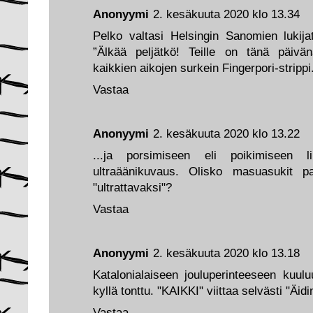
Anonyymi
2. kesäkuuta 2020 klo 13.34
Pelko valtasi Helsingin Sanomien lukijat
”Älkää peljätkö! Teille on tänä päivä
kaikkien aikojen surkein Fingerpori-strippi
Vastaa
Anonyymi
2. kesäkuuta 2020 klo 13.22
...ja porsimiseen eli poikimiseen lii
ultraäänikuvaus. Olisko masuasukit p
"ultrattavaksi"?
Vastaa
Anonyymi
2. kesäkuuta 2020 klo 13.18
Katalonialaiseen jouluperinteeseen kuul
kyllä tonttu. "KAIKKI" viittaa selvästi "Äid
Vastaa