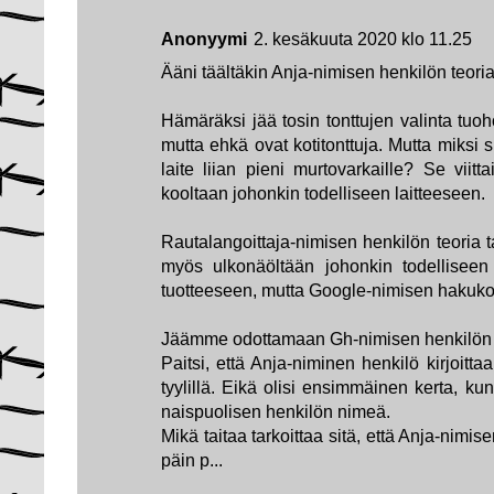
Anonyymi
2. kesäkuuta 2020 klo 11.25
Ääni täältäkin Anja-nimisen henkilön teoria
Hämäräksi jää tosin tonttujen valinta tuoh
mutta ehkä ovat kotitonttuja. Mutta miksi 
laite liian pieni murtovarkaille? Se viitt
kooltaan johonkin todelliseen laitteeseen.
Rautalangoittaja-nimisen henkilön teoria t
myös ulkonäöltään johonkin todelliseen 
tuotteeseen, mutta Google-nimisen hakukon
Jäämme odottamaan Gh-nimisen henkilön s
Paitsi, että Anja-niminen henkilö kirjoit
tyylillä. Eikä olisi ensimmäinen kerta, k
naispuolisen henkilön nimeä.
Mikä taitaa tarkoittaa sitä, että Anja-nimis
päin p...