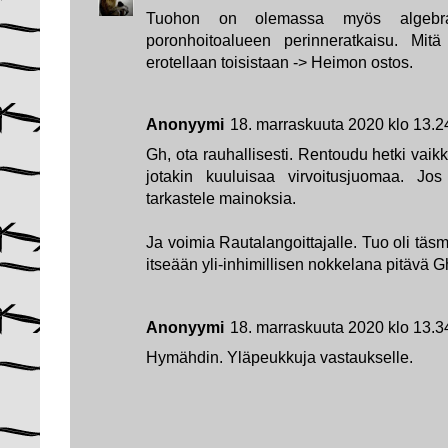
Tuohon on olemassa myös algebrall
poronhoitoalueen perinneratkaisu. Mit
erotellaan toisistaan -> Heimon ostos.
Anonyymi
18. marraskuuta 2020 klo 13.2
Gh, ota rauhallisesti. Rentoudu hetki vaik
jotakin kuuluisaa virvoitusjuomaa. Jos
tarkastele mainoksia.
Ja voimia Rautalangoittajalle. Tuo oli täs
itseään yli-inhimillisen nokkelana pitävä G
Anonyymi
18. marraskuuta 2020 klo 13.3
Hymähdin. Yläpeukkuja vastaukselle.