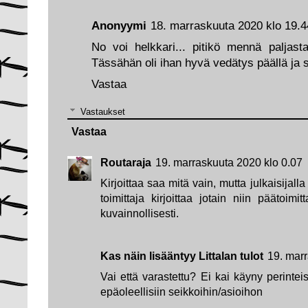
Anonyymi
18. marraskuuta 2020 klo 19.4
No voi helkkari... pitikö mennä paljas
Tässähän oli ihan hyvä vedätys päällä ja s
Vastaa
Vastaukset
Vastaa
Routaraja
19. marraskuuta 2020 klo 0.07
Kirjoittaa saa mitä vain, mutta julkaisijal
toimittaja kirjoittaa jotain niin päätoim
kuvainnollisesti.
Kas näin lisääntyy Littalan tulot
19. mar
Vai että varastettu? Ei kai käyny perintei
epäoleellisiin seikkoihin/asioihon