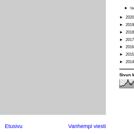
►
t
►
202
►
201
►
201
►
201
►
201
►
201
►
201
Sivun k
Etusivu
Vanhempi viesti