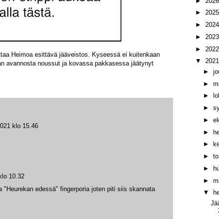
►
202
►
202
►
202
►
202
►
202
ittaa Heimoa esittävä jääveistos. Kyseessä ei kuitenkaan
▼
202
vaan avannosta noussut ja kovassa pakkasessa jäätynyt
►
j
►
m
►
l
►
s
►
e
021 klo 15.46
►
h
►
k
►
t
►
h
klo 10.32
►
m
a "Heurekan edessä" fingerporia joten piti siis skannata
▼
h
Jä