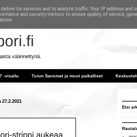
deliver its services and to analyze traffic. Your IP address and 
formance and security metrics to ensure quality of service, gen
abuse.
ori.fi
gasta väännettynä.
? -visailu
Turun Sanomat ja muut paikalliset
Keskustel
a 27.2.2021
Etsi ar
Rautal