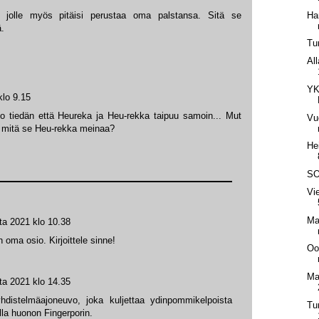
Ha
 jolle myös pitäisi perustaa oma palstansa. Sitä se
ä.
Tu
Al
YK
klo 9.15
o tiedän että Heureka ja Heu-rekka taipuu samoin... Mut
Vu
et mitä se Heu-rekka meinaa?
He
SO
Vi
Ma
ta 2021 klo 10.38
n oma osio. Kirjoittele sinne!
Oo
Ma
ta 2021 klo 14.35
distelmäajoneuvo, joka kuljettaa ydinpommikelpoista
Tu
lla huonon Fingerporin.