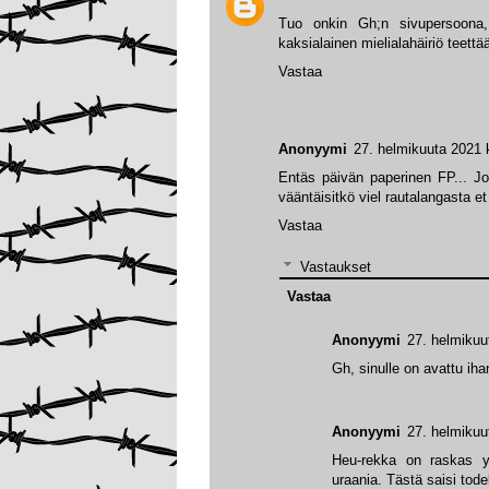
Tuo onkin Gh;n sivupersoona,
kaksialainen mielialahäiriö teettä
Vastaa
Anonyymi
27. helmikuuta 2021 
Entäs päivän paperinen FP... Jo
vääntäisitkö viel rautalangasta 
Vastaa
Vastaukset
Vastaa
Anonyymi
27. helmikuu
Gh, sinulle on avattu iha
Anonyymi
27. helmikuu
Heu-rekka on raskas yh
uraania. Tästä saisi tode