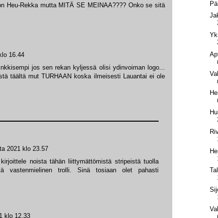
Pä
in on Heu-Rekka mutta MITÄ SE MEINAA???? Onko se sitä
Ja
Yk
Ap
klo 16.44
inkkisempi jos sen rekan kyljessä olisi ydinvoiman logo...
Va
tystä täältä mut TURHAAN koska ilmeisesti Lauantai ei ole
He
Hu
Ri
ta 2021 klo 23.57
He
kirjoittele noista tähän liittymättömistä stripeistä tuolla
kä vastenmielinen trolli. Sinä tosiaan olet pahasti
Ta
Si
Va
1 klo 12.33