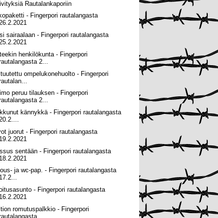
ivityksiä Rautalankaporiin
kopaketti - Fingerpori rautalangasta
26.2.2021
si sairaalaan - Fingerpori rautalangasta
25.2.2021
teekin henkilökunta - Fingerpori
rautalangasta 2...
ltuutettu ompelukonehuolto - Fingerpori
rautalan...
imo peruu tilauksen - Fingerpori
rautalangasta 2...
kkunut kännykkä - Fingerpori rautalangasta
20.2....
vot juorut - Fingerpori rautalangasta
19.2.2021
ssus sentään - Fingerpori rautalangasta
18.2.2021
lous- ja wc-pap. - Fingerpori rautalangasta
17.2...
joitusasunto - Fingerpori rautalangasta
16.2.2021
ltion romutuspalkkio - Fingerpori
rautalangasta ...