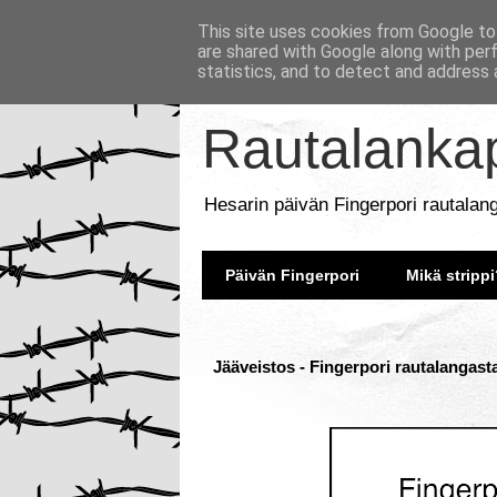
This site uses cookies from Google to 
are shared with Google along with per
statistics, and to detect and address 
Rautalankap
Hesarin päivän Fingerpori rautalan
Päivän Fingerpori
Mikä strippi
Jääveistos - Fingerpori rautalangast