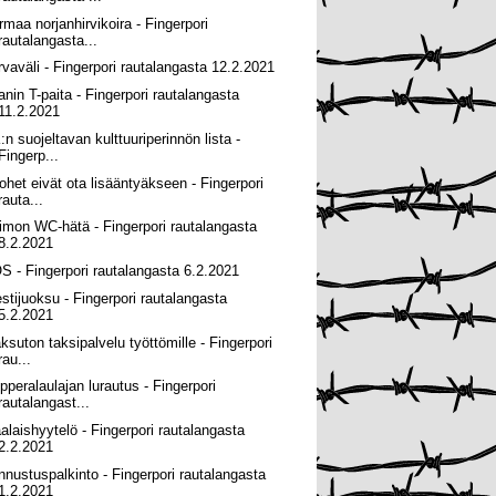
rmaa norjanhirvikoira - Fingerpori
rautalangasta...
rvaväli - Fingerpori rautalangasta 12.2.2021
lanin T-paita - Fingerpori rautalangasta
11.2.2021
:n suojeltavan kulttuuriperinnön lista -
Fingerp...
ohet eivät ota lisääntyäkseen - Fingerpori
rauta...
imon WC-hätä - Fingerpori rautalangasta
8.2.2021
S - Fingerpori rautalangasta 6.2.2021
estijuoksu - Fingerpori rautalangasta
5.2.2021
ksuton taksipalvelu työttömille - Fingerpori
rau...
pperalaulajan lurautus - Fingerpori
rautalangast...
alaishyytelö - Fingerpori rautalangasta
2.2.2021
nnustuspalkinto - Fingerpori rautalangasta
1.2.2021