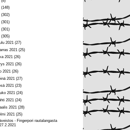
6
(8)
5
(148)
4
(302)
3
(301)
2
(301)
1
(305)
oulu 2021
(27)
arras 2021
(25)
oka 2021
(26)
yys 2021
(26)
lo 2021
(26)
einä 2021
(27)
esä 2021
(23)
ouko 2021
(24)
uhti 2021
(24)
aalis 2021
(28)
elmi 2021
(25)
äveistos - Fingerpori rautalangasta
27.2.2021