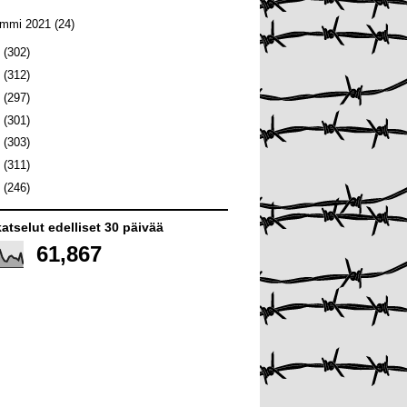
ammi 2021
(24)
0
(302)
9
(312)
8
(297)
7
(301)
6
(303)
5
(311)
4
(246)
atselut edelliset 30 päivää
61,867