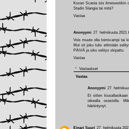
Kuvan Scania siis ilmeisestik
Stadin Slangia tai mitä?
Vastaa
Anonyymi
27. helmikuuta 2021 
Vois muute olla toimivampi tai k
Mut sit joku tulis ettimään seli
PÄIVÄ ja siks selitys skipattu
Vastaa
Vastaukset
Vastaa
Anonyymi
27. helmikuu
Et sitten kiusallasikaan 
oikealla osastolla. Mi
häiriintynyt.
Einari Suuri
27. helmikuuta 202