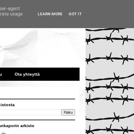
user-agent
erate usage
LEARN MORE
GOT IT
u
Ota yhteyttä
kistosta
ankaporin arkisto