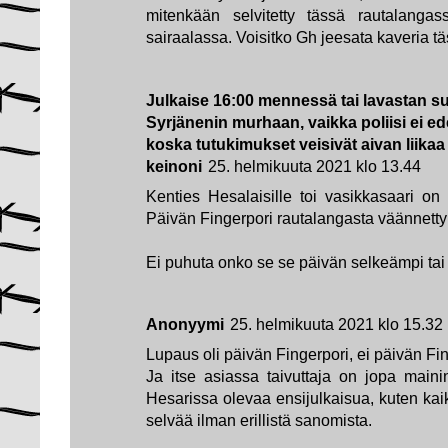
mitenkään selvitetty tässä rautalangas
sairaalassa. Voisitko Gh jeesata kaveria t
Julkaise 16:00 mennessä tai lavastan su
Syrjänenin murhaan, vaikka poliisi ei e
koska tutukimukset veisivät aivan liikaa
keinoni
25. helmikuuta 2021 klo 13.44
Kenties Hesalaisille toi vasikkasaari o
Päivän Fingerpori rautalangasta väännett
Ei puhuta onko se se päivän selkeämpi ta
Anonyymi
25. helmikuuta 2021 klo 15.32
Lupaus oli päivän Fingerpori, ei päivän Fin
Ja itse asiassa taivuttaja on jopa main
Hesarissa olevaa ensijulkaisua, kuten kaik
selvää ilman erillistä sanomista.