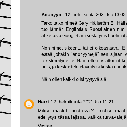
Anonyymi
12. helmikuuta 2021 klo 13.03
Tarkoitatko nimeä Gary Hällström Eli Häll
tuo jännän Englintlais Ruotsilainen nimi 
ahkerasta Googlettamisesta yms huolimatta
Noh nimet sikeen... tai ei oikeastaan... Ei
estää joitakin "anonyymejä" sen sijaan vo
rekisteröityneille. Näin ollen asiattomat kir
pois, ja keskustelu elävöityisi koska ennakk
Näin ollen kaikki olisi tyytyväisiä.
Harri
12. helmikuuta 2021 klo 11.21
Miksi maskit puuttuvat? Luulisi maal
edellytys tässä lajissa, vaikka turvavälejä
Vastaa