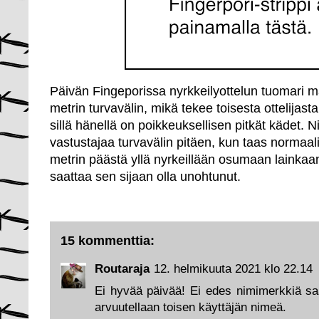
Päivän Fingeporissa nyrkkeilyottelun tuomari mä
metrin turvavälin, mikä tekee toisesta ottelijas
sillä hänellä on poikkeuksellisen pitkät kädet.
vastustajaa turvavälin pitäen, kun taas normaali
metrin päästä yllä nyrkeillään osumaan lainkaan
saattaa sen sijaan olla unohtunut.
15 kommenttia:
Routaraja
12. helmikuuta 2021 klo 22.14
Ei hyvää päivää! Ei edes nimimerkkiä saat
arvuutellaan toisen käyttäjän nimeä.