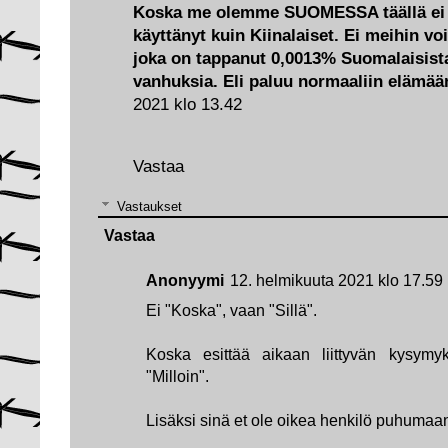
Koska me olemme SUOMESSA täällä ei o
käyttänyt kuin Kiinalaiset. Ei meihin vo
joka on tappanut 0,0013% Suomalaisista 
vanhuksia. Eli paluu normaaliin elämään
2021 klo 13.42
Vastaa
Vastaukset
Vastaa
Anonyymi
12. helmikuuta 2021 klo 17.59
Ei "Koska", vaan "Sillä".
Koska esittää aikaan liittyvän kysym
"Milloin".
Lisäksi sinä et ole oikea henkilö puhumaa