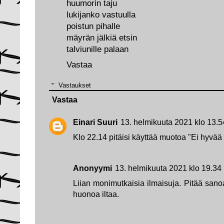
huumorin taju
lukijanko vastuulla
poistun pihalle
mäyrän jälkiä etsin
talviunille palaan
Vastaa
Vastaukset
Vastaa
Einari Suuri
13. helmikuuta 2021 klo 13.5
Klo 22.14 pitäisi käyttää muotoa "Ei hyvää i
Anonyymi
13. helmikuuta 2021 klo 19.34
Liian monimutkaisia ilmaisuja. Pitää san
huonoa iltaa.