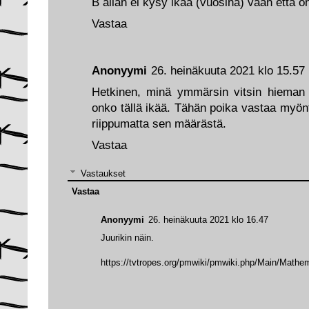
B allan ei kysy ikää (vuosina) vaan että o
Vastaa
Anonyymi
26. heinäkuuta 2021 klo 15.57
Hetkinen, minä ymmärsin vitsin hieman t
onko tällä ikää. Tähän poika vastaa myöntä
riippumatta sen määrästä.
Vastaa
Vastaukset
Vastaa
Anonyymi
26. heinäkuuta 2021 klo 16.47
Juurikin näin.
https://tvtropes.org/pmwiki/pmwiki.php/Main/Mathe