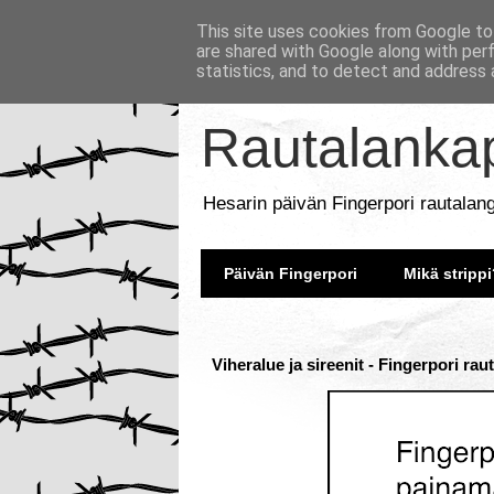
This site uses cookies from Google to 
are shared with Google along with per
statistics, and to detect and address 
Rautalankap
Hesarin päivän Fingerpori rautalan
Päivän Fingerpori
Mikä strippi
Viheralue ja sireenit - Fingerpori ra