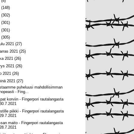
6
(8)
5
(148)
4
(302)
3
(301)
2
(301)
1
(305)
oulu 2021
(27)
arras 2021
(25)
oka 2021
(26)
yys 2021
(26)
lo 2021
(26)
einä 2021
(27)
staamme puheluusi mahdollisimman
nopeasti - Fing...
lpat korviin - Fingerpori rautalangasta
30.7.2021
tille piikki - Fingerpori rautalangasta
29.7.2021
ssan maito - Fingerpori rautalangasta
28.7.2021