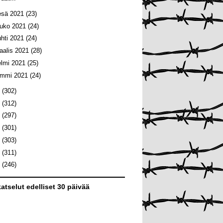
esä 2021
(23)
ouko 2021
(24)
uhti 2021
(24)
aalis 2021
(28)
elmi 2021
(25)
ammi 2021
(24)
0
(302)
9
(312)
8
(297)
7
(301)
6
(303)
5
(311)
4
(246)
atselut edelliset 30 päivää