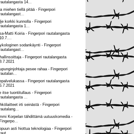
rautalangasta 14...
a miehen tiellä pitää - Fingerpori
rautalangast...
lje korkki kunnolla - Fingerpori
rautalangasta 1...
sa-Matti Koiria - Fingerpori rautalangasta
10.7....
ykologinen sodankäynti - Fingerpori
rautalangast...
hallinsoittaja - Fingerpori rautalangasta
8.7.2021
upunginjohtaja pesee rahaa - Fingerpori
rautalan...
sepalvelukassa - Fingerpori rautalangasta
6.7.2021
 itse tuontitullaus - Fingerpori
rautalangasta ...
kölaitteet irti seinästä - Fingerpori
rautalang...
mmi Korpelan tähdittämä uutuuskomedia -
Fingerpo...
ppuun asti hiottua teknologiaa - Fingerpori
raut...