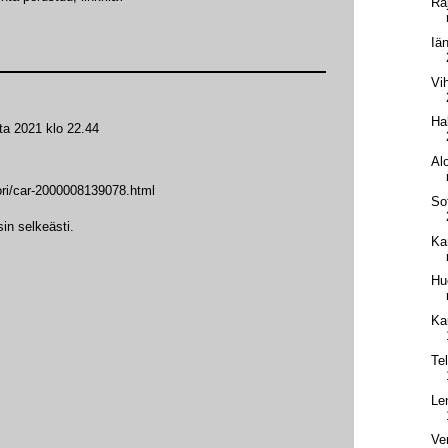
Ra
Iä
Vi
Ha
ta 2021 klo 22.44
Alo
pori/car-2000008139078.html
Sot
in selkeästi.
Ka
Hu
Ka
Te
Le
Ve