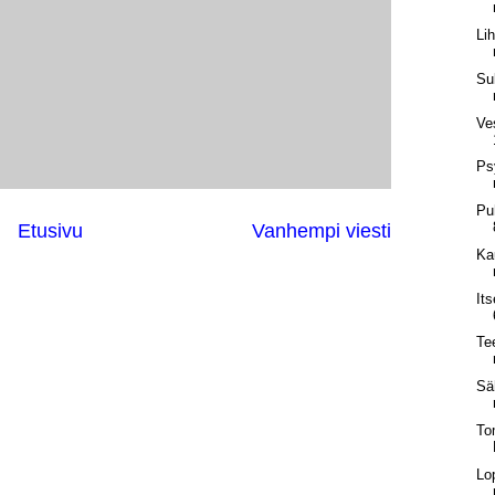
Lih
Su
Ve
Ps
Pu
Etusivu
Vanhempi viesti
Ka
It
Tee
Säh
To
Lo