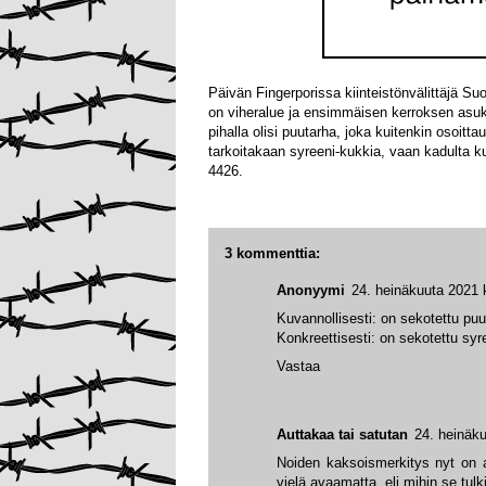
Päivän Fingerporissa kiinteistönvälittäjä Suo
on viheralue ja ensimmäisen kerroksen asukk
pihalla olisi puutarha, joka kuitenkin osoitt
tarkoitakaan syreeni-kukkia, vaan kadulta k
4426.
3 kommenttia:
Anonyymi
24. heinäkuuta 2021 
Kuvannollisesti: on sekotettu puuro
Konkreettisesti: on sekotettu syree
Vastaa
Auttakaa tai satutan
24. heinäku
Noiden kaksoismerkitys nyt on a
vielä avaamatta, eli mihin se tulk