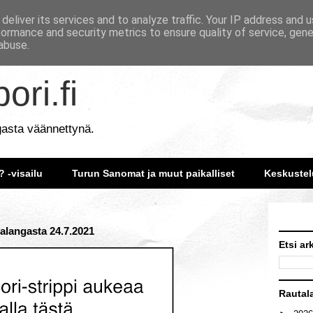
deliver its services and to analyze traffic. Your IP address and 
formance and security metrics to ensure quality of service, gen
abuse.
ori.fi
gasta väännettynä.
? -visailu
Turun Sanomat ja muut paikalliset
Keskustel
utalangasta 24.7.2021
Etsi ar
Rautal