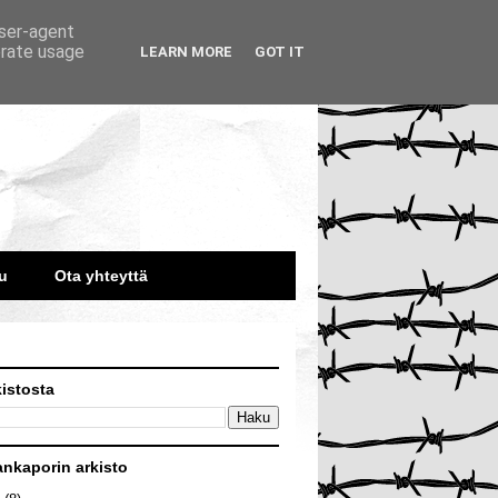
user-agent
erate usage
LEARN MORE
GOT IT
u
Ota yhteyttä
kistosta
ankaporin arkisto