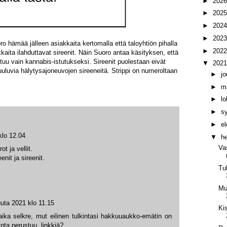
►
202
►
202
►
202
►
202
ro hämää jälleen asiakkaita kertomalla että taloyhtiön pihalla
►
202
aita ilahduttavat sireenit. Näin Suoro antaa käsityksen, että
autuu vain kannabis-istutukseksi. Sireenit puolestaan eivät
▼
202
uuluvia hälytysajoneuvojen sireeneitä. Strippi on numeroltaan
►
j
►
m
►
l
►
s
►
e
klo 12.04
▼
h
Va
t ja vellit.
nit ja sireenit.
Tu
Mus
uta 2021 klo 11.15
Ki
ika selkre, mut eilinen tulkintasi hakkuuaukko-emätin on
inta perustuu, linkkiä?