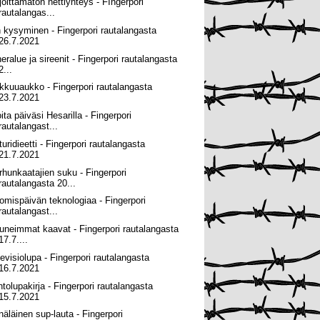
joittamaton nettiyhteys - FIngerpori
rautalangas...
n kysyminen - Fingerpori rautalangasta
26.7.2021
heralue ja sireenit - Fingerpori rautalangasta
2...
kkuuaukko - Fingerpori rautalangasta
23.7.2021
ita päiväsi Hesarilla - Fingerpori
rautalangast...
uridieetti - Fingerpori rautalangasta
21.7.2021
rhunkaatajien suku - Fingerpori
rautalangasta 20...
omispäivän teknologiaa - Fingerpori
rautalangast...
uneimmat kaavat - Fingerpori rautalangasta
17.7....
levisiolupa - Fingerpori rautalangasta
16.7.2021
ntolupakirja - Fingerpori rautalangasta
15.7.2021
näläinen sup-lauta - Fingerpori