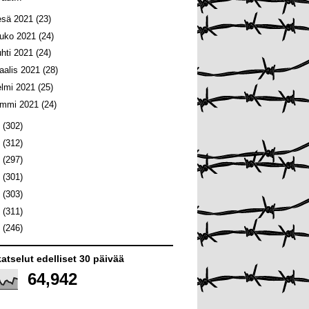
esä 2021
(23)
ouko 2021
(24)
uhti 2021
(24)
aalis 2021
(28)
elmi 2021
(25)
ammi 2021
(24)
0
(302)
9
(312)
8
(297)
7
(301)
6
(303)
5
(311)
4
(246)
atselut edelliset 30 päivää
64,942