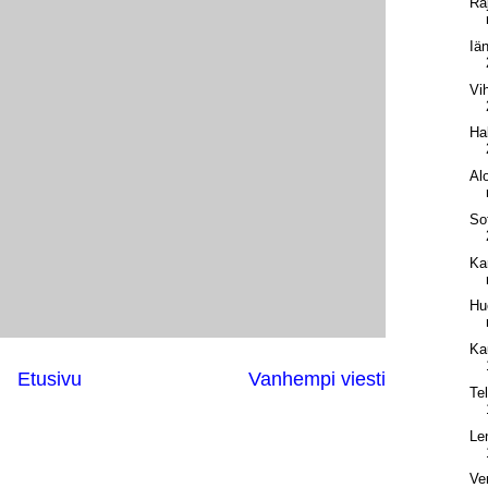
Ra
Iä
Vi
Ha
Alo
Sot
Ka
Hu
Ka
Etusivu
Vanhempi viesti
Te
Le
Ve