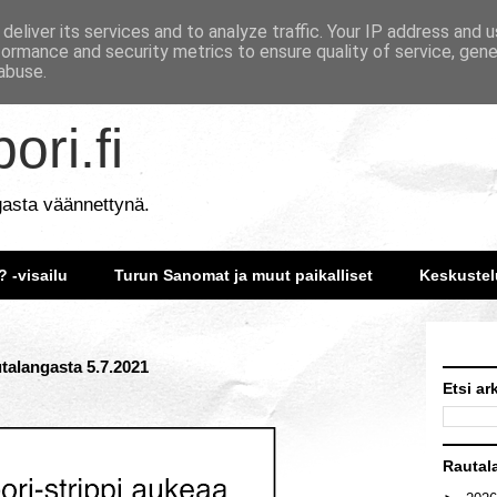
deliver its services and to analyze traffic. Your IP address and 
formance and security metrics to ensure quality of service, gen
abuse.
ori.fi
gasta väännettynä.
? -visailu
Turun Sanomat ja muut paikalliset
Keskustel
utalangasta 5.7.2021
Etsi ar
Rautal