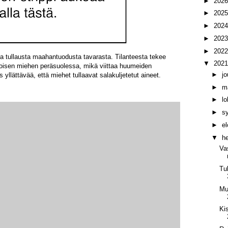
►
202
►
202
►
202
►
202
►
202
na tullausta maahantuodusta tavarasta. Tilanteesta tekee
▼
202
n toisen miehen peräsuolessa, mikä viittaa huumeiden
►
j
llättävää, että miehet tullaavat salakuljetetut aineet.
►
m
►
l
►
s
►
e
▼
h
Va
Tu
Mus
Ki