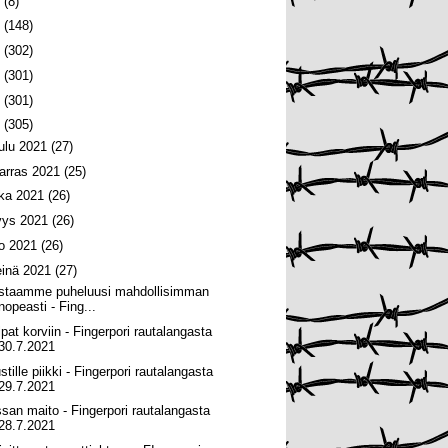
6
(8)
5
(148)
4
(302)
3
(301)
2
(301)
1
(305)
oulu 2021
(27)
arras 2021
(25)
oka 2021
(26)
yys 2021
(26)
lo 2021
(26)
einä 2021
(27)
staamme puheluusi mahdollisimman
nopeasti - Fing...
lpat korviin - Fingerpori rautalangasta
30.7.2021
tille piikki - Fingerpori rautalangasta
29.7.2021
ssan maito - Fingerpori rautalangasta
28.7.2021