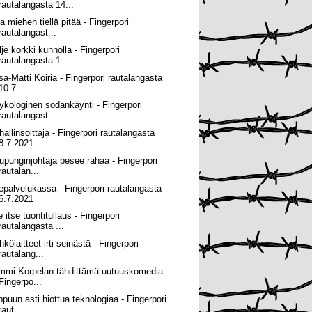
rautalangasta 14...
a miehen tiellä pitää - Fingerpori
rautalangast...
lje korkki kunnolla - Fingerpori
rautalangasta 1...
sa-Matti Koiria - Fingerpori rautalangasta
10.7....
ykologinen sodankäynti - Fingerpori
rautalangast...
hallinsoittaja - Fingerpori rautalangasta
8.7.2021
upunginjohtaja pesee rahaa - Fingerpori
rautalan...
sepalvelukassa - Fingerpori rautalangasta
6.7.2021
 itse tuontitullaus - Fingerpori
rautalangasta ...
kölaitteet irti seinästä - Fingerpori
rautalang...
mmi Korpelan tähdittämä uutuuskomedia -
Fingerpo...
ppuun asti hiottua teknologiaa - Fingerpori
raut...