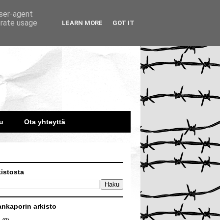
user-agent
erate usage
LEARN MORE
GOT IT
u
Ota yhteyttä
kistosta
ankaporin arkisto