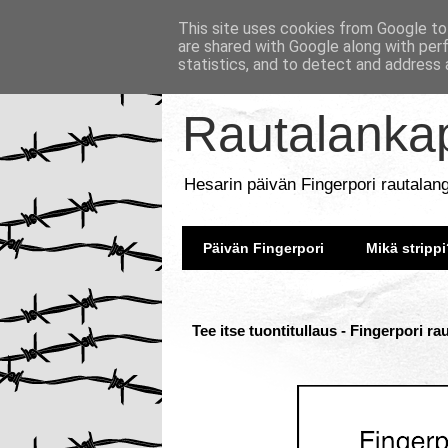
This site uses cookies from Google to 
are shared with Google along with per
statistics, and to detect and address 
Rautalankap
Hesarin päivän Fingerpori rautalan
Päivän Fingerpori
Mikä strippi
Tee itse tuontitullaus - Fingerpori ra