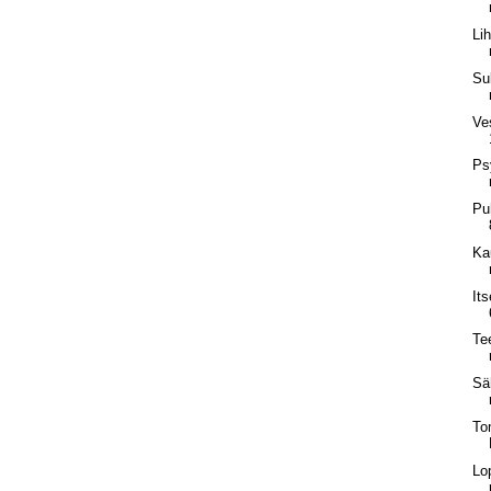
Lih
Su
Ve
Ps
Pu
Ka
It
Tee
Säh
To
Lo