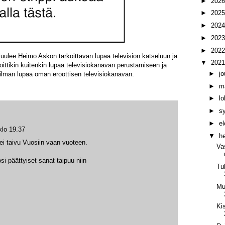
►
202
►
202
►
202
►
202
►
202
uulee Heimo Askon tarkoittavan lupaa television katseluun ja
▼
202
rkoittikin kuitenkin lupaa televisiokanavan perustamiseen ja
►
j
ilman lupaa oman eroottisen televisiokanavan.
►
m
►
l
►
s
►
e
klo 19.37
▼
h
 ei taivu Vuosiin vaan vuoteen.
Va
i päättyiset sanat taipuu niin
Tu
Mus
Ki