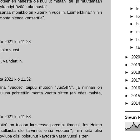
uoteen en hänestä ole kuullut mitään" tai "jo muutamaan
ykähdyttävää kokemusta".
►
k
 sanaa monikko on kuitenkin vuosiin. Esimerkkinä:"niihin
►
t
monta hienoa konserttia".
►
h
►
m
►
h
ta 2021 klo 11.23
►
t
 joka vuosi.
►
202
, vaihdettiin.
►
201
►
201
ta 2021 klo 11.32
►
201
na "vuodet" taipuu mutoon "vuoSIIN", ja niinhän on
►
201
lulupa poistettiin monta vuotta sitten (en edes muista,
►
201
►
201
ta 2021 klo 11.58
Sivun k
siin" on tuossa lauseessa parempi ilmaus. Jos Heimo
sellaista ole tarvinnut enää vuoteen", niin siitä olisi
tv-lupa olisi poistunut käytöstä vasta vuosi sitten.