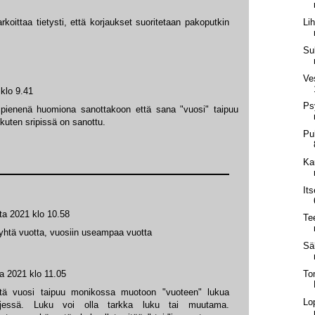
rkoittaa tietysti, että korjaukset suoritetaan pakoputkin
Lih
Su
Ve
klo 9.41
Ps
ta pienenä huomiona sanottakoon että sana "vuosi" taipuu
uten sripissä on sanottu.
Pu
Ka
It
ta 2021 klo 10.58
Tee
yhtä vuotta, vuosiin useampaa vuotta
Säh
a 2021 klo 11.05
To
ttä vuosi taipuu monikossa muotoon "vuoteen" lukua
Lo
äljessä. Luku voi olla tarkka luku tai muutama.