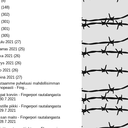
6
(8)
5
(148)
4
(302)
3
(301)
2
(301)
1
(305)
oulu 2021
(27)
arras 2021
(25)
oka 2021
(26)
yys 2021
(26)
lo 2021
(26)
einä 2021
(27)
staamme puheluusi mahdollisimman
nopeasti - Fing...
lpat korviin - Fingerpori rautalangasta
30.7.2021
tille piikki - Fingerpori rautalangasta
29.7.2021
ssan maito - Fingerpori rautalangasta
28.7.2021