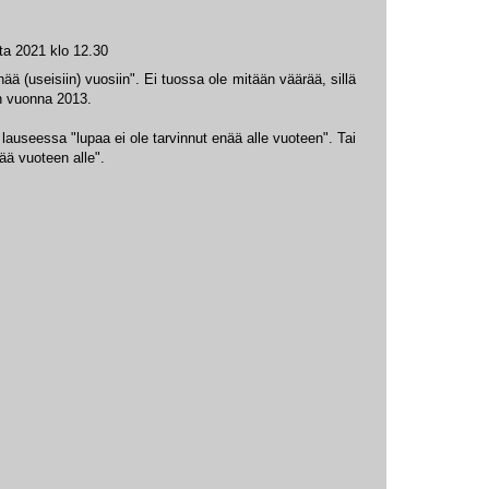
ta 2021 klo 12.30
nää (useisiin) vuosiin". Ei tuossa ole mitään väärää, sillä
in vuonna 2013.
lauseessa "lupaa ei ole tarvinnut enää alle vuoteen". Tai
nää vuoteen alle".