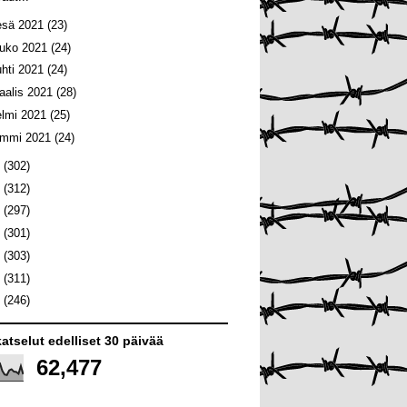
esä 2021
(23)
ouko 2021
(24)
uhti 2021
(24)
aalis 2021
(28)
elmi 2021
(25)
ammi 2021
(24)
0
(302)
9
(312)
8
(297)
7
(301)
6
(303)
5
(311)
4
(246)
atselut edelliset 30 päivää
62,477