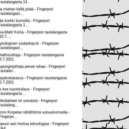
rautalangasta 14...
a miehen tiellä pitää - Fingerpori
rautalangast...
lje korkki kunnolla - Fingerpori
rautalangasta 1...
sa-Matti Koiria - Fingerpori rautalangasta
10.7....
ykologinen sodankäynti - Fingerpori
rautalangast...
hallinsoittaja - Fingerpori rautalangasta
8.7.2021
upunginjohtaja pesee rahaa - Fingerpori
rautalan...
sepalvelukassa - Fingerpori rautalangasta
6.7.2021
 itse tuontitullaus - Fingerpori
rautalangasta ...
kölaitteet irti seinästä - Fingerpori
rautalang...
mmi Korpelan tähdittämä uutuuskomedia -
Fingerpo...
ppuun asti hiottua teknologiaa - Fingerpori
raut...