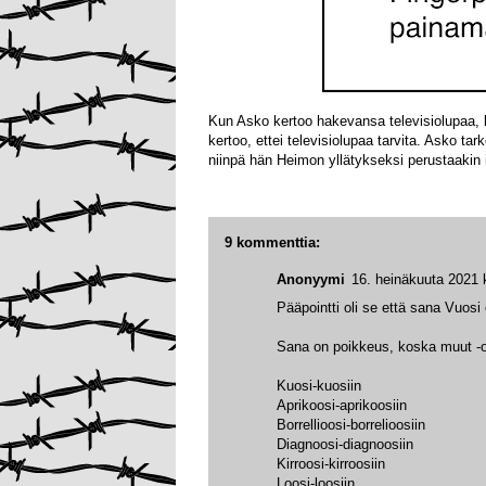
Kun Asko kertoo hakevansa televisiolupaa, l
kertoo, ettei televisiolupaa tarvita. Asko ta
niinpä hän Heimon yllätykseksi perustaakin 
9 kommenttia:
Anonyymi
16. heinäkuuta 2021 
Pääpointti oli se että sana Vuosi
Sana on poikkeus, koska muut -os
Kuosi-kuosiin
Aprikoosi-aprikoosiin
Borrellioosi-borrelioosiin
Diagnoosi-diagnoosiin
Kirroosi-kirroosiin
Loosi-loosiin