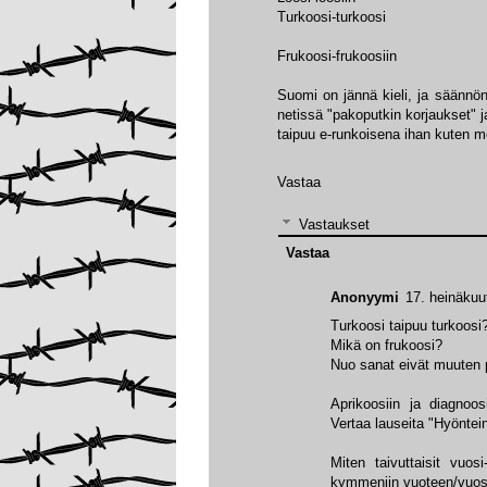
Turkoosi-turkoosi
Frukoosi-frukoosiin
Suomi on jännä kieli, ja säännö
netissä "pakoputkin korjaukset" j
taipuu e-runkoisena ihan kuten 
Vastaa
Vastaukset
Vastaa
Anonyymi
17. heinäkuu
Turkoosi taipuu turkoosi
Mikä on frukoosi?
Nuo sanat eivät muuten p
Aprikoosiin ja diagnoo
Vertaa lauseita "Hyöntein
Miten taivuttaisit vuo
kymmeniin vuoteen/vuosi