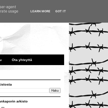
user-agent
erate usage
LEARN MORE
GOT IT
u
Ota yhteyttä
kistosta
ankaporin arkisto