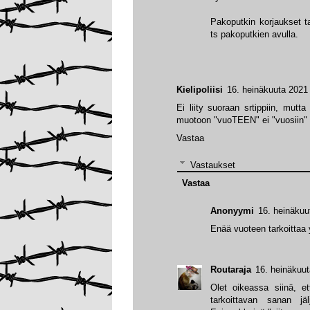
Pakoputkin korjaukset ta
ts pakoputkien avulla.
Kielipoliisi
16. heinäkuuta 2021 
Ei liity suoraan srtippiin, mut
muotoon "vuoTEEN" ei "vuosiin" k
Vastaa
Vastaukset
Vastaa
Anonyymi
16. heinäkuu
Enää vuoteen tarkoittaa 
Routaraja
16. heinäkuut
Olet oikeassa siinä, e
tarkoittavan sanan j