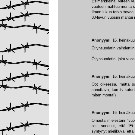
Esimerkkeinä:"viiteen v
vuoteen mahtuu monta s
Ilman lukua tarkoittavaa
80-luvun vuosiin mahtui 
Anonyymi
16. heinäkuu
Öljynsuodatin vaihdettiin
Öljynsuodatin, joka vuosi
Anonyymi
16. heinäkuu
Oot oikeessa, mutta sa
sanottava, kun tv-katse
miten monta!)
Anonyymi
16. heinäkuu
Omasta mielestäni "vuo
olisi sanonut, että "Ei 
syntynyt mielikuva, että 