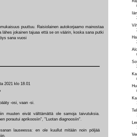
Ra
Iä
Vi
nmukaisuus puuttuu. Raisiolainen autokorjaamo mainostaa
a lähes jokainen tajuaa että se on väärin, koska sana putki
Ha
möys sana vuosi
Alo
Sot
Ka
ta 2021 klo 18.01
Hu
?
Ka
ääty -osi, vaan -si.
Te
siin muuten eivät välttämättä ole samoja taivutuksia.
en porautui aprikoosiin", "Luotan diagnoosiin".
Le
si-sanan lauseessa: en ole kuullut mitään noin pöljää
Ve
in.