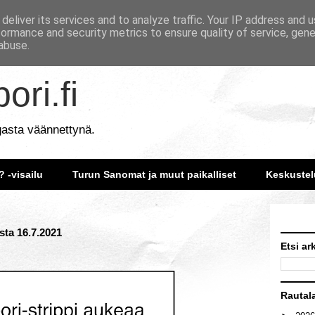
deliver its services and to analyze traffic. Your IP address and 
formance and security metrics to ensure quality of service, gen
abuse.
ori.fi
gasta väännettynä.
? -visailu
Turun Sanomat ja muut paikalliset
Keskustel
sta 16.7.2021
Etsi ar
Rautal