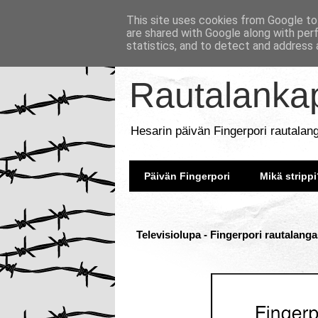
This site uses cookies from Google to 
are shared with Google along with per
statistics, and to detect and address 
Rautalankap
Hesarin päivän Fingerpori rautalan
Päivän Fingerpori
Mikä strippi
Televisiolupa - Fingerpori rautalanga