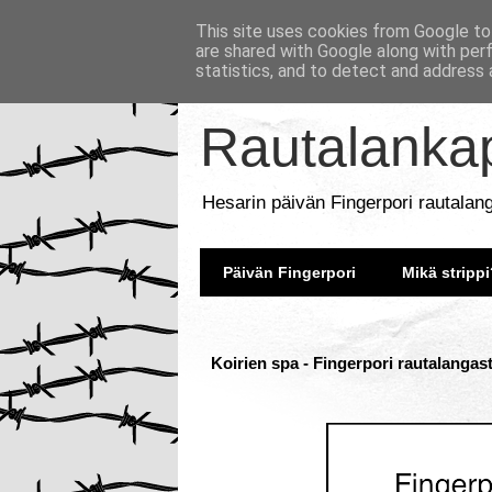
This site uses cookies from Google to 
are shared with Google along with per
statistics, and to detect and address 
Rautalankap
Hesarin päivän Fingerpori rautalan
Päivän Fingerpori
Mikä strippi
Koirien spa - Fingerpori rautalangas