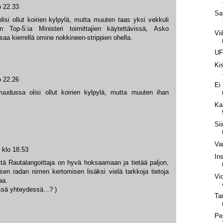
o 22.33
Sa
lisi ollut koirien kylpylä, mutta muuten taas yksi vekkuli
n Top-5:ia Ministeri toimittajien käytettävissä, Asko
Vi
saa kierrellä omine nokkineen-strippien ohella.
UF
Ki
o 22.26
Ei
 ruudussa olisi ollut koirien kylpylä, mutta muuten ihan
Ka
Sii
Va
 klo 18.53
In
että Rautalangoittaja on hyvä hoksaamaan ja tietää paljon,
isen radan nimen kertomisen lisäksi vielä tarkkoja tietoja
Vi
aa.
ssä yhteydessä...? )
Ta
Pe