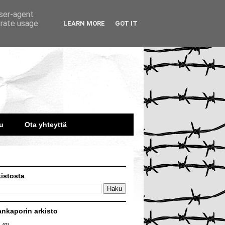
user-agent
erate usage
LEARN MORE
GOT IT
u
Ota yhteyttä
kistosta
ankaporin arkisto