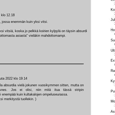
Ko
 klo 12.18
Ju
a, jossa enemmän kuin yksi vitsi.
Ho
si vitsiä, koska jo pelkkä koirien kylpylä on täysin absurdi
dottomasta asiasta" vieläkin mahdottomampi.
Su
Ul
Ex
Rav
uta 2022 klo 19.14
Ky
olla absurdia vielä jokunen vuosikymmen sitten, mutta on
snes. Jos ei olisi, niin mitä itua tässä stripin
Pu
Ei enempää kuin kultakalojen ompeluseurassa.
si merkitystä tuollekin. )
Mo
As