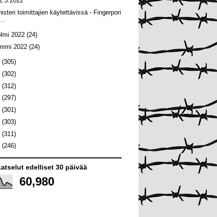
2.3.2022
isteri toimittajien käytettävissä - Fingerpori
...
elmi 2022
(24)
ammi 2022
(24)
1
(305)
0
(302)
9
(312)
8
(297)
7
(301)
6
(303)
5
(311)
4
(246)
atselut edelliset 30 päivää
60,980