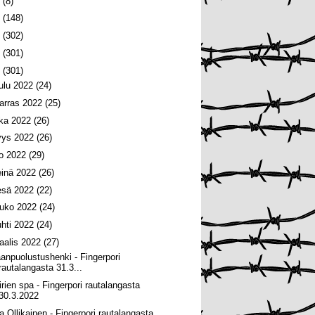
6
(8)
5
(148)
4
(302)
3
(301)
2
(301)
oulu 2022
(24)
arras 2022
(25)
oka 2022
(26)
yys 2022
(26)
lo 2022
(29)
einä 2022
(26)
esä 2022
(22)
ouko 2022
(24)
uhti 2022
(24)
aalis 2022
(27)
anpuolustushenki - Fingerpori
rautalangasta 31.3...
irien spa - Fingerpori rautalangasta
30.3.2022
a Ollikainen - Fingerpori rautalangasta