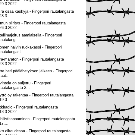
29.3.2022
ira osaa käskyjä - Fingerpori rautalangasta
28.3...
lmun piiritys - Fingerpori rautalangasta
26.3.2022
tellimajoitus aamiaisella - Fingerpori
rautalang...
omen halvin ruokakassi - Fingerpori
rautalangast...
tra-maraton - Fingerpori rautalangasta
23.3.2022
tra heti päälähetyksen jälkeen - Fingerpori
raut...
intola on suljettu - Fingerpori
rautalangasta 2...
yttö oy rakentaa - Fingerpori rautalangasta
19.3...
tkiradio - Fingerpori rautalangasta
18.3.2022
bilistitapaaminen - Fingerpori rautalangasta
17....
ko oikeudessa - Fingerpori rautalangasta