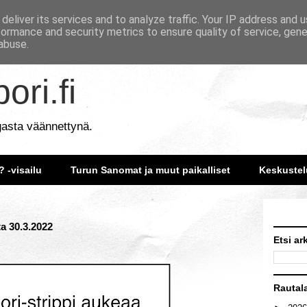
deliver its services and to analyze traffic. Your IP address and 
formance and security metrics to ensure quality of service, gen
abuse.
ori.fi
gasta väännettynä.
? -visailu
Turun Sanomat ja muut paikalliset
Keskustel
ta 30.3.2022
Etsi ar
Rautal