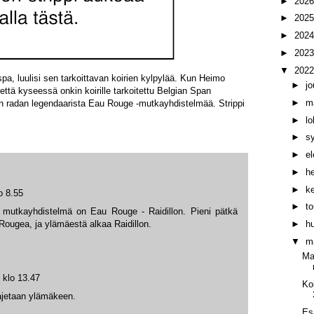
►
202
►
202
►
202
►
202
▼
202
pa, luulisi sen tarkoittavan koirien kylpylää. Kun Heimo
►
j
että kyseessä onkin koirille tarkoitettu Belgian Span
►
m
an radan legendaarista Eau Rouge -mutkayhdistelmää. Strippi
►
l
►
s
►
e
►
h
►
k
o 8.55
►
t
in mutkayhdistelmä on Eau Rouge - Raidillon. Pieni pätkä
►
h
Rougea, ja ylämäestä alkaa Raidillon.
▼
m
Ma
 klo 13.47
Ko
ajetaan ylämäkeen.
Es