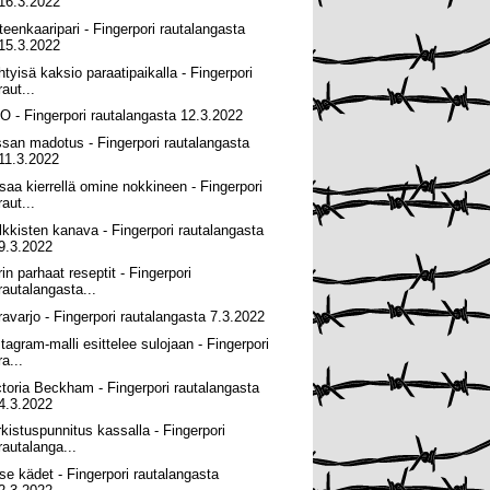
16.3.2022
teenkaaripari - Fingerpori rautalangasta
15.3.2022
ihtyisä kaksio paraatipaikalla - Fingerpori
raut...
O - Fingerpori rautalangasta 12.3.2022
ssan madotus - Fingerpori rautalangasta
11.3.2022
 saa kierrellä omine nokkineen - Fingerpori
raut...
lkkisten kanava - Fingerpori rautalangasta
9.3.2022
rin parhaat reseptit - Fingerpori
rautalangasta...
ravarjo - Fingerpori rautalangasta 7.3.2022
stagram-malli esittelee sulojaan - Fingerpori
ra...
ctoria Beckham - Fingerpori rautalangasta
4.3.2022
rkistuspunnitus kassalla - Fingerpori
rautalanga...
se kädet - Fingerpori rautalangasta