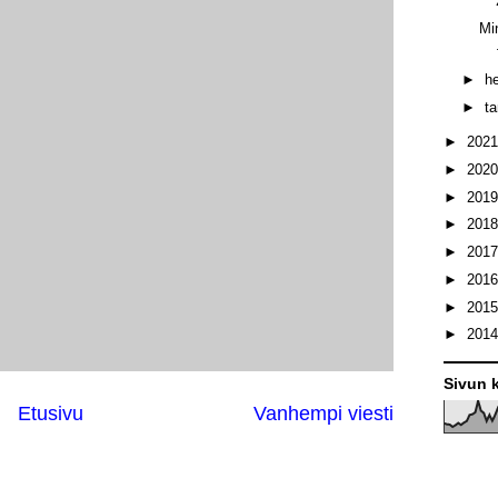
Min
►
h
►
t
►
202
►
202
►
201
►
201
►
201
►
201
►
201
►
201
Sivun k
Etusivu
Vanhempi viesti