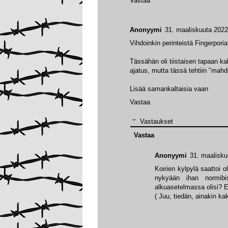
Vastaa
Anonyymi
31. maaliskuuta 2022
Vihdoinkin perinteistä Fingerpori
Tässähän oli tiistaisen tapaan kak
ajatus, mutta tässä tehtiin "mah
Lisää samankaltaisia vaan
Vastaa
Vastaukset
Vastaa
Anonyymi
31. maalisku
Koirien kylpylä saattoi 
nykyään ihan normibi
alkuasetelmassa olisi? 
( Juu, tiedän, ainakin kak