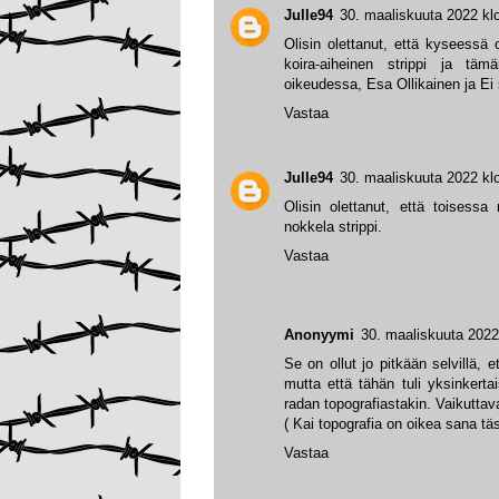
Julle94
30. maaliskuuta 2022 kl
Olisin olettanut, että kyseessä o
koira-aiheinen strippi ja tämä
oikeudessa, Esa Ollikainen ja Ei 
Vastaa
Julle94
30. maaliskuuta 2022 kl
Olisin olettanut, että toisessa
nokkela strippi.
Vastaa
Anonyymi
30. maaliskuuta 2022
Se on ollut jo pitkään selvillä, 
mutta että tähän tuli yksinkerta
radan topografiastakin. Vaikuttav
( Kai topografia on oikea sana tä
Vastaa