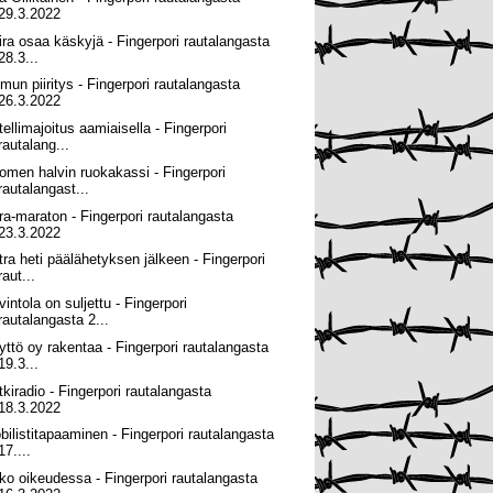
29.3.2022
ira osaa käskyjä - Fingerpori rautalangasta
28.3...
lmun piiritys - Fingerpori rautalangasta
26.3.2022
tellimajoitus aamiaisella - Fingerpori
rautalang...
omen halvin ruokakassi - Fingerpori
rautalangast...
tra-maraton - Fingerpori rautalangasta
23.3.2022
tra heti päälähetyksen jälkeen - Fingerpori
raut...
intola on suljettu - Fingerpori
rautalangasta 2...
yttö oy rakentaa - Fingerpori rautalangasta
19.3...
tkiradio - Fingerpori rautalangasta
18.3.2022
bilistitapaaminen - Fingerpori rautalangasta
17....
ko oikeudessa - Fingerpori rautalangasta