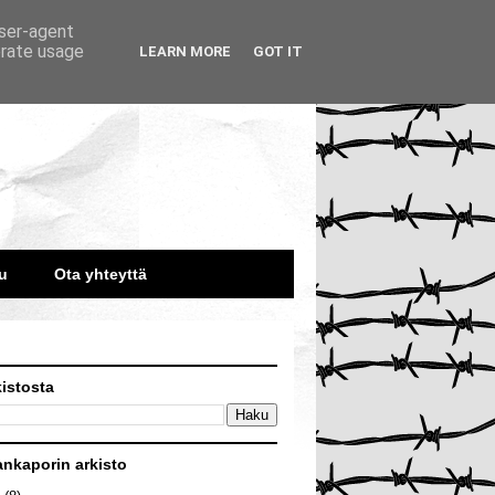
user-agent
erate usage
LEARN MORE
GOT IT
u
Ota yhteyttä
kistosta
ankaporin arkisto