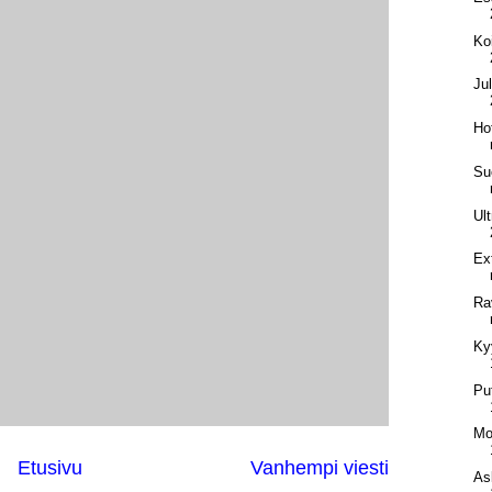
Ko
Ju
Ho
Su
Ul
Ex
Rav
Ky
Pu
Mo
Etusivu
Vanhempi viesti
As