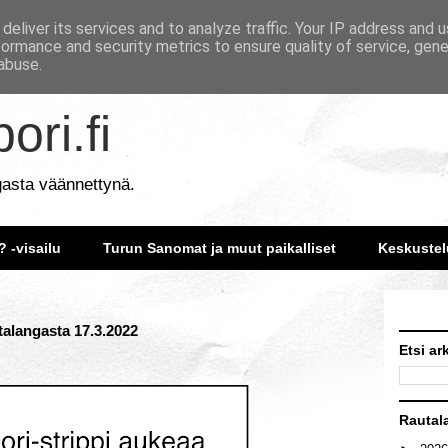
deliver its services and to analyze traffic. Your IP address and 
formance and security metrics to ensure quality of service, gen
abuse.
ori.fi
gasta väännettynä.
? -visailu
Turun Sanomat ja muut paikalliset
Keskustel
talangasta 17.3.2022
Etsi ar
Rautal