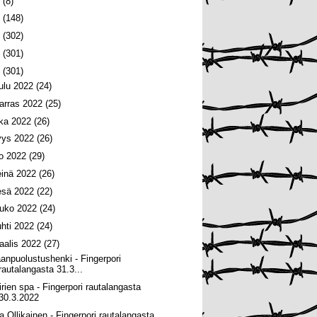
6
(8)
5
(148)
4
(302)
3
(301)
2
(301)
oulu 2022
(24)
arras 2022
(25)
oka 2022
(26)
yys 2022
(26)
lo 2022
(29)
einä 2022
(26)
esä 2022
(22)
ouko 2022
(24)
uhti 2022
(24)
aalis 2022
(27)
anpuolustushenki - Fingerpori
rautalangasta 31.3...
irien spa - Fingerpori rautalangasta
30.3.2022
a Ollikainen - Fingerpori rautalangasta