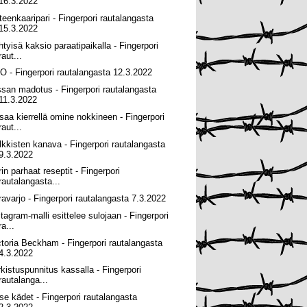
16.3.2022
teenkaaripari - Fingerpori rautalangasta
15.3.2022
ihtyisä kaksio paraatipaikalla - Fingerpori
raut...
O - Fingerpori rautalangasta 12.3.2022
ssan madotus - Fingerpori rautalangasta
11.3.2022
 saa kierrellä omine nokkineen - Fingerpori
raut...
lkkisten kanava - Fingerpori rautalangasta
9.3.2022
rin parhaat reseptit - Fingerpori
rautalangasta...
ravarjo - Fingerpori rautalangasta 7.3.2022
stagram-malli esittelee sulojaan - Fingerpori
ra...
ctoria Beckham - Fingerpori rautalangasta
4.3.2022
rkistuspunnitus kassalla - Fingerpori
rautalanga...
se kädet - Fingerpori rautalangasta