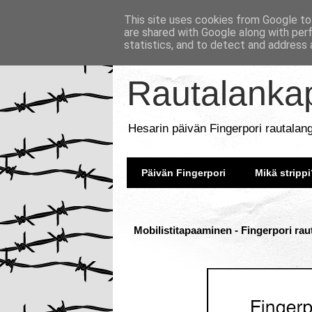
This site uses cookies from Google to 
are shared with Google along with per
statistics, and to detect and address 
Rautalankap
Hesarin päivän Fingerpori rautalan
Päivän Fingerpori
Mikä strippi
Mobilistitapaaminen - Fingerpori rau