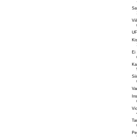
Sa
Vi
UF
Ki
Ei
Ka
Sii
Va
In
Vi
Ta
Pe