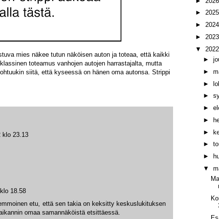
►
202
►
202
►
202
►
202
▼
202
stuva mies näkee tutun näköisen auton ja toteaa, että kaikki
►
j
klassinen toteamus vanhojen autojen harrastajalta, mutta
►
m
 johtuukin siitä, että kyseessä on hänen oma autonsa. Strippi
►
l
►
s
►
e
►
h
►
k
 klo 23.13
►
t
►
h
▼
m
Ma
klo 18.58
Ko
moinen etu, että sen takia on keksitty keskuslukituksen
aikannin omaa samannäköistä etsittäessä.
Es