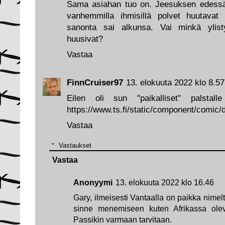
Sama asiahan tuo on. Jeesuksen edessä p
vanhemmilla ihmisillä polvet huutavat 
sanonta sai alkunsa. Vai minkä ylist
huusivat?
Vastaa
FinnCruiser97
13. elokuuta 2022 klo 8.57
Eilen oli sun "paikalliset" palstall
https://www.ts.fi/static/component/comic/
Vastaa
Vastaukset
Vastaa
Anonyymi
13. elokuuta 2022 klo 16.46
Gary, ilmeisesti Vantaalla on paikka nime
sinne menemiseen kuten Afrikassa olev
Passikin varmaan tarvitaan.