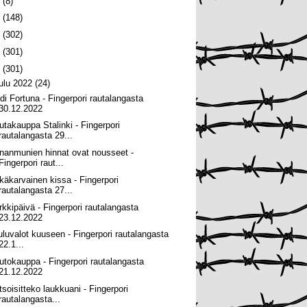
6
(8)
5
(148)
4
(302)
3
(301)
2
(301)
oulu 2022
(24)
idi Fortuna - Fingerpori rautalangasta
30.12.2022
utakauppa Stalinki - Fingerpori
rautalangasta 29...
nanmunien hinnat ovat nousseet -
Fingerpori raut...
tkäkarvainen kissa - Fingerpori
rautalangasta 27...
rkkipäivä - Fingerpori rautalangasta
23.12.2022
uluvalot kuuseen - Fingerpori rautalangasta
22.1...
utokauppa - Fingerpori rautalangasta
21.12.2022
tsoisitteko laukkuani - Fingerpori
rautalangasta...