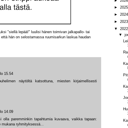
►
202
►
202
►
202
►
202
▼
202
i "siellä lepää!" luulisi hänen toimivan jalkapallo- tai
▼
j
n, että hän on selostamassa ruumisarkun laskua haudan
Le
Ra
Ka
lo 15.54
Pi
helimen näytöltä katsottuna, miesten kirjaimellisesti
Ka
Jo
Hu
lo 14.09
i olla paremminkin tapahtumia kuvaava, vaikka tapaan:
Ka
ue mukana ryhmityksessä...