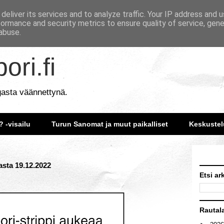
deliver its services and to analyze traffic. Your IP address and 
formance and security metrics to ensure quality of service, gen
abuse.
ori.fi
gasta väännettynä.
? -visailu
Turun Sanomat ja muut paikalliset
Keskustel
gasta 19.12.2022
Etsi ar
Rautal