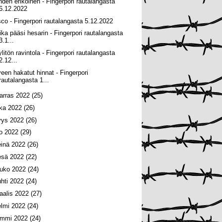
hden erikoinen - Fingerpori rautalangasta
6.12.2022
sco - Fingerpori rautalangasta 5.12.2022
ika pääsi hesarin - Fingerpori rautalangasta
3.1...
ylitön ravintola - Fingerpori rautalangasta
2.12...
veen hakatut hinnat - Fingerpori
rautalangasta 1...
arras 2022
(25)
oka 2022
(26)
yys 2022
(26)
lo 2022
(29)
einä 2022
(26)
esä 2022
(22)
ouko 2022
(24)
uhti 2022
(24)
aalis 2022
(27)
elmi 2022
(24)
ammi 2022
(24)