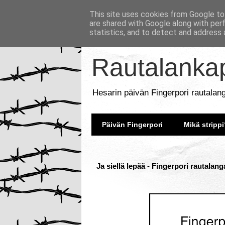
This site uses cookies from Google to 
are shared with Google along with per
statistics, and to detect and address 
Rautalankap
Hesarin päivän Fingerpori rautalan
Päivän Fingerpori
Mikä strippi
Ja siellä lepää - Fingerpori rautalan