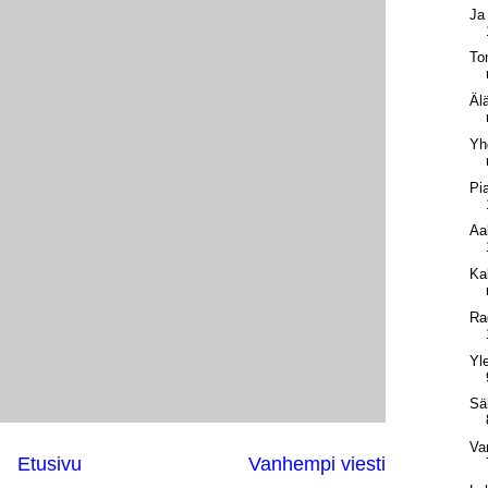
Ja
To
Älä
Yh
Pi
Aa
Ka
Ra
Yl
Sä
Va
Etusivu
Vanhempi viesti