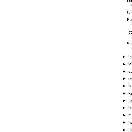
La
Ci
Po
Ty
Ki
►
m
►
l
►
s
►
e
►
h
►
k
►
t
►
h
►
m
►
h
►
t