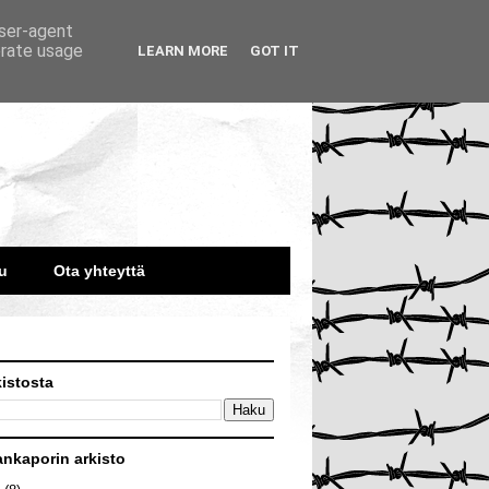
user-agent
erate usage
LEARN MORE
GOT IT
u
Ota yhteyttä
kistosta
ankaporin arkisto