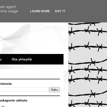
user-agent
erate usage
LEARN MORE
GOT IT
u
Ota yhteyttä
kistosta
ankaporin arkisto