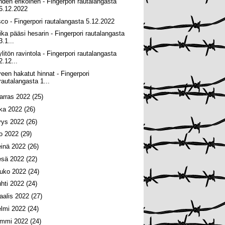
hden erikoinen - Fingerpori rautalangasta
6.12.2022
sco - Fingerpori rautalangasta 5.12.2022
ika pääsi hesarin - Fingerpori rautalangasta
3.1...
ylitön ravintola - Fingerpori rautalangasta
2.12...
veen hakatut hinnat - Fingerpori
rautalangasta 1...
arras 2022
(25)
oka 2022
(26)
yys 2022
(26)
lo 2022
(29)
einä 2022
(26)
esä 2022
(22)
ouko 2022
(24)
uhti 2022
(24)
aalis 2022
(27)
elmi 2022
(24)
ammi 2022
(24)