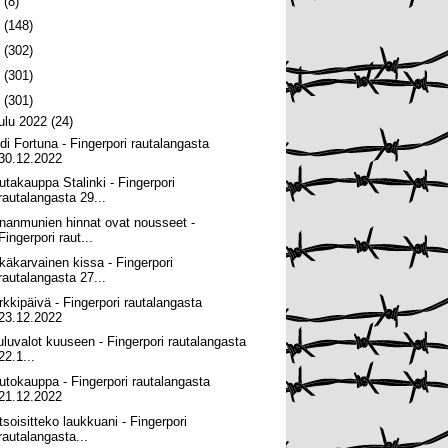
6
(8)
5
(148)
4
(302)
3
(301)
2
(301)
oulu 2022
(24)
idi Fortuna - Fingerpori rautalangasta
30.12.2022
utakauppa Stalinki - Fingerpori
rautalangasta 29...
nanmunien hinnat ovat nousseet -
Fingerpori raut...
tkäkarvainen kissa - Fingerpori
rautalangasta 27...
rkkipäivä - Fingerpori rautalangasta
23.12.2022
uluvalot kuuseen - Fingerpori rautalangasta
22.1...
utokauppa - Fingerpori rautalangasta
21.12.2022
tsoisitteko laukkuani - Fingerpori
rautalangasta...