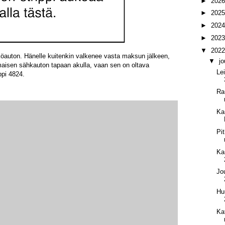
►
202
►
202
►
202
►
202
▼
202
köauton. Hänelle kuitenkin valkenee vasta maksun jälkeen,
▼
j
aisen sähkauton tapaan akulla, vaan sen on oltava
Le
ppi 4824.
Ra
Ka
Pi
Ka
Jo
Hu
Ka