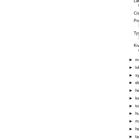
La
Ci
Po
Ty
Ki
►
m
►
l
►
s
►
e
►
h
►
k
►
t
►
h
►
m
►
h
►
t