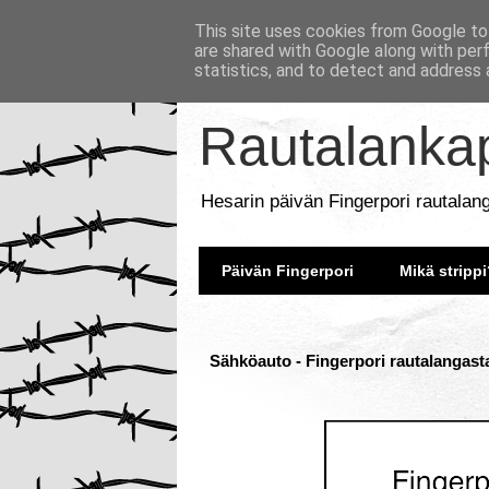
This site uses cookies from Google to 
are shared with Google along with per
statistics, and to detect and address 
Rautalankap
Hesarin päivän Fingerpori rautalan
Päivän Fingerpori
Mikä strippi
Sähköauto - Fingerpori rautalangast