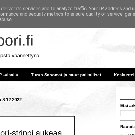
deliver its services and to analyze traffic. Your IP address and 
formance and security metrics to ensure quality of service, gen
abuse.
ori.fi
gasta väännettynä.
? -visailu
Turun Sanomat ja muut paikalliset
Keskustel
a 8.12.2022
Etsi ar
Rautal