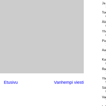
Ja
To
Älä
Yh
Pi
Aa
Ka
Ra
Yl
Etusivu
Vanhempi viesti
Sä
Va