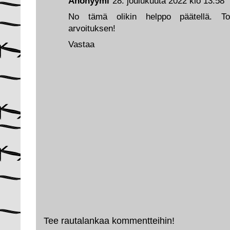
Anonyymi
28. joulukuuta 2022 klo 13.58
No tämä olikin helppo päätellä. To
arvoituksen!
Vastaa
Tee rautalankaa kommentteihin!