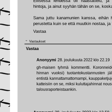
Eilisessä lehdessä oli haastattelu, ja
hintoja, ja ainut syyhän tähän on se, kosk
Sama juttu kanamunien kanssa, eihän h
perustetta kuin se että muutkin nostaa, ja
Vastaa
Vastaukset
Vastaa
Anonyymi
28. joulukuuta 2022 klo 22.19
gh-maisen tyhmä kommentti. Koronnei
hinnan vuoksi) tuotantokustannusten jäl
entistä kannattamattomampi, kauppaketju
katteisiin on se, miksi kuluttajahinnat nou
talousraporteistaankin.