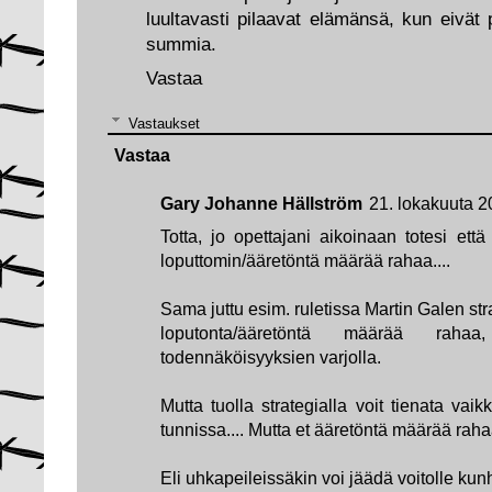
luultavasti pilaavat elämänsä, kun eivät 
summia.
Vastaa
Vastaukset
Vastaa
Gary Johanne Hällström
21. lokakuuta 2
Totta, jo opettajani aikoinaan totesi ett
loputtomin/ääretöntä määrää rahaa....
Sama juttu esim. ruletissa Martin Galen strat
loputonta/ääretöntä määrää ra
todennäköisyyksien varjolla.
Mutta tuolla strategialla voit tienata vai
tunnissa.... Mutta et ääretöntä määrää rahaa
Eli uhkapeileissäkin voi jäädä voitolle 