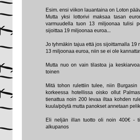
Esim. ensi viikon lauantaina on Loton pääv
Mutta yksi lottorivi maksaa tasan euron
varmuudella tuon 13 miljoonaa tulisi pe
sijoittaa 19 miljoonaa euroa...
Jo tyhmäkin tajua että jos sijoittamalla 1
13 miljoonaa euroa, niin se ei ole kannatta
Mutta nuo on vain tilastoa ja keskiarvoa.
toinen
Mitä tohon rulettiin tulee, niin Burgasi
korkeessa hotellissa oisko ollut Palmas
tienattua noin 200 levaa iltaa kohden ru
kuula/pöytä mutta panokset annetaan peliko
Eli neljän illan tuotto oli noin 400€ - t
alkupanos