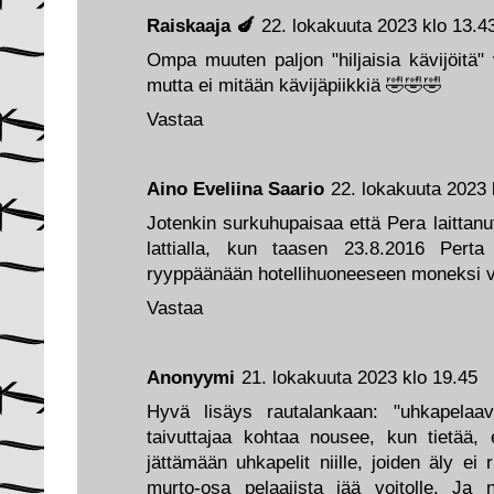
Raiskaaja 🍆
22. lokakuuta 2023 klo 13.4
Ompa muuten paljon "hiljaisia kävijöitä
mutta ei mitään kävijäpiikkiä 🤣🤣🤣
Vastaa
Aino Eveliina Saario
22. lokakuuta 2023 
Jotenkin surkuhupaisaa että Pera laittanut
lattialla, kun taasen 23.8.2016 Perta
ryyppäänään hotellihuoneeseen moneksi v
Vastaa
Anonyymi
21. lokakuuta 2023 klo 19.45
Hyvä lisäys rautalankaan: "uhkapelaav
taivuttajaa kohtaa nousee, kun tietää, 
jättämään uhkapelit niille, joiden äly ei
murto-osa pelaajista jää voitolle. Ja n