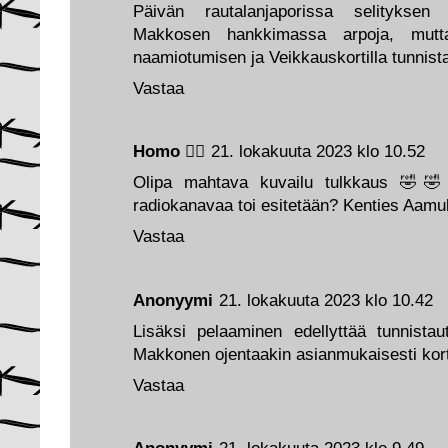
Päivän rautalanjaporissa selityksen
Makkosen hankkimassa arpoja, mutta
naamiotumisen ja Veikkauskortilla tunnista
Vastaa
Homo 🏳️‍🌈
21. lokakuuta 2023 klo 10.52
Olipa mahtava kuvailu tulkkaus 🤣
radiokanavaa toi esitetään? Kenties Aam
Vastaa
Anonyymi
21. lokakuuta 2023 klo 10.42
Lisäksi pelaaminen edellyttää tunnistaut
Makkonen ojentaakin asianmukaisesti kort
Vastaa