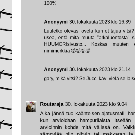
100%.
Anonyymi
30. lokakuuta 2023 klo 16.39
Luuletko olevasi ovela kun et tajua vitsi? V
usea, entä mitä muuta "arkaluontosta" sä
HUUMORIsivusto... Koskas muuten o
nimimerkkiä 🤣🤣🤣🤣
Anonyymi
30. lokakuuta 2023 klo 21.14
gary, mikä vitsi? Se Jucci kävi vielä sellaise
Routaraja
30. lokakuuta 2023 klo 9.04
Aika jännä tuo käänteisen ajatusmalli ha
kun arvioidaan hampurilaista itseään
arvioinnin kohde mitä välissä on. Vaikka
sämpylää niin pihvin tai makkaran ja