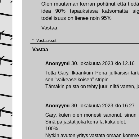
Olen muutaman kerran pohtinut että tied
idea 90% tapauksissa katsomatta sig
todellisuus on lienee noin 95%
Vastaa
Vastaukset
Vastaa
Anonyymi
30. lokakuuta 2023 klo 12.16
Totta Gary. Ikäänkuin Pena julkaisisi tar
sen "vaikeaselkoisen" stripin.
Tämäkin palsta on tehty juuri niitä varten, 
Anonyymi
30. lokakuuta 2023 klo 16.27
Gary, kuten olen monesti sanonut, sinun h
Sinä paljastat joka kerralla kuka olet.
100%.
Nytkin avuton yritys vastata omaan komment