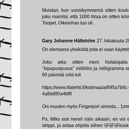
Muistan, kun vuosikymmeniä sitten koulus
joku mainitsi, että 1000 litraa on sitten kil
Toopet. Oikeinhan tuo oli.
Gary Johanne Hällström
27. lokakuuta 2
On olemassa yksiköitä joita ei vaan käytetä
Joku aika sitten meni hoitalajalta
"kipupunpussa" millilitra ja milligramma 
60 päivistä siitä tuli
https://www.iltalehti.fi/kotimaa/a/695a7b6
4a8dd95a4bf9
Ois muuten myös Fingerpori ainesta... 1mm 
Ps. Miks oon hereil näin aikasin, en voi 
strippi, ja antaa ohjeita siihen 🤣🤣🤣kos