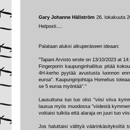
Gary Johanne Hällström
26. lokakuuta 2
Helposti....
Palataan aluksi alkuperäseen ideaan:
"Tapani Arvisto wrote on 13/10/2023 at 14
Fingerporin kaupunginhallitus pitää koko
4H-kerho pyytää avustusta luonnon ennal
euroa". Kaupunginjohtaja Homelius totea
se 5 euroa myöntää"."
Lausuttuna tuo tuo olisi "viisi viiva kym
lausua myös muodossa "viidestä kymmenee
voitiaisi tulkita että alaraja on juuri tuo vii
Jos haluttaisi välttyä väärinkäsityksiltä t