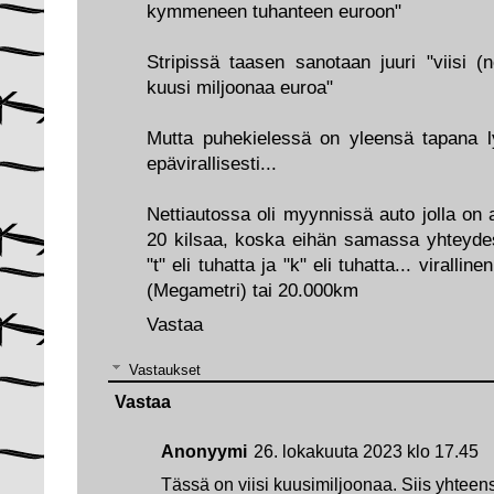
kymmeneen tuhanteen euroon"
Stripissä taasen sanotaan juuri "viisi (
kuusi miljoonaa euroa"
Mutta puhekielessä on yleensä tapana l
epävirallisesti...
Nettiautossa oli myynnissä auto jolla on a
20 kilsaa, koska eihän samassa yhteydes
"t" eli tuhatta ja "k" eli tuhatta... virallin
(Megametri) tai 20.000km
Vastaa
Vastaukset
Vastaa
Anonyymi
26. lokakuuta 2023 klo 17.45
Tässä on viisi kuusimiljoonaa. Siis yhteen