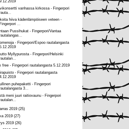
9.12.2019
vikonsertti vanhassa kirkossa - Fingerpori
rauta...
koita hiiva kädenlämpöiseen veteen -
Fingerpori ...
ntaan Pussihukat - Fingerpori/Vantaa
rautalangas...
omenoja - Fingerpori/Espoo rautalangasta
5.12.2019
utto Myllypurosta - Fingerpori/Helsinki
rautalan...
x free - Fingerpori rautalangasta 5.12.2019
irapuisto - Fingerpori rautalangasta
4.12.2019
ullinen puhepaketti - Fingerpori
rautalangasta 3...
stä meni juuri raitiovaunu - Fingerpori
rautalan...
arras 2019
(25)
oka 2019
(27)
yys 2019
(26)