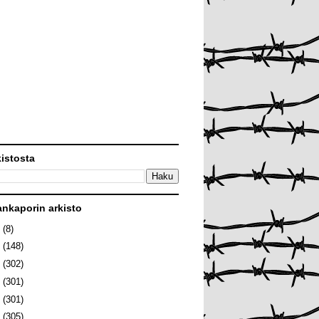
kistosta
ankaporin arkisto
6
(8)
5
(148)
4
(302)
3
(301)
2
(301)
1
(305)