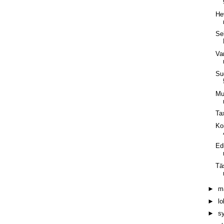
He
Se
Va
Su
Mu
Ta
Ko
Ed
Tä
►
m
►
l
►
s