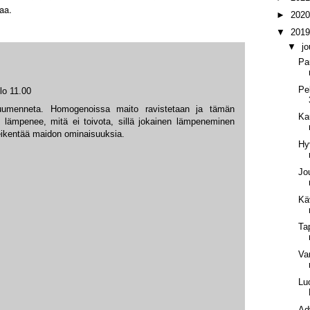
aa.
►
202
▼
201
▼
j
Pa
Pe
lo 11.00
uumenneta. Homogenoissa maito ravistetaan ja tämän
Ka
 lämpenee, mitä ei toivota, sillä jokainen lämpeneminen
eikentää maidon ominaisuuksia.
Hy
Jo
Käv
Ta
Va
Lu
Ad