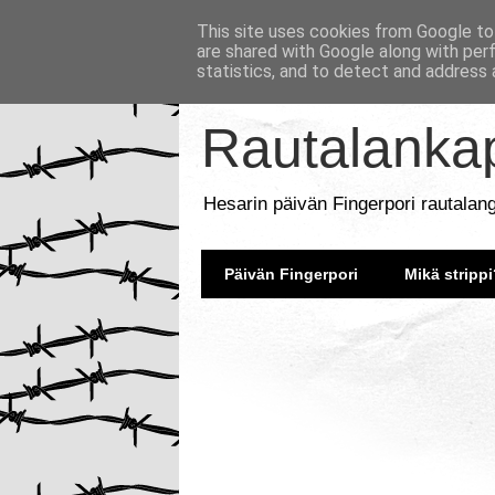
This site uses cookies from Google to 
are shared with Google along with per
statistics, and to detect and address 
Rautalankap
Hesarin päivän Fingerpori rautalan
Päivän Fingerpori
Mikä strippi