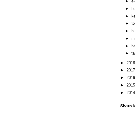
►
e
►
h
►
k
►
t
►
h
►
m
►
h
►
t
►
201
►
201
►
201
►
201
►
201
Sivun k