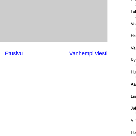
La
Ve
He
Va
Etusivu
Vanhempi viesti
Ky
Hu
Ää
Li
Ja
Vi
Ho