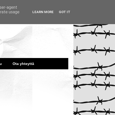
user-agent
erate usage
LEARN MORE
GOT IT
u
Ota yhteyttä