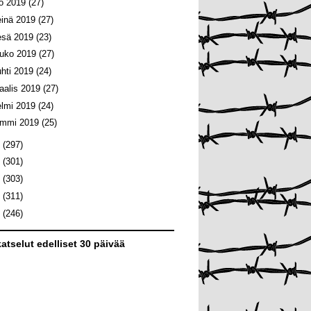
lo 2019
(27)
einä 2019
(27)
esä 2019
(23)
ouko 2019
(27)
uhti 2019
(24)
aalis 2019
(27)
elmi 2019
(24)
ammi 2019
(25)
8
(297)
7
(301)
6
(303)
5
(311)
4
(246)
atselut edelliset 30 päivää