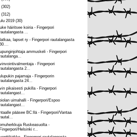
0
(302)
9
(312)
oulu 2019
(30)
uke häiritsee koiria - Fingerpori
rautalangasta ...
latkaa, lapset ry - Fingerpori rautalangasta
30....
upunginjohtaja ammuskeli - Fingerpori
rautalanga...
vinvointivalmentaja - Fingerpori
rautalangasta 2...
ulupukin pajamaja - Fingerporin
rautalangasta 24...
in pikaisesti pukilla - Fingerpori
rautalangast...
piolan uimahalli - Fingerpori/Espoo
rautalangast...
ntaalle pääsee BC:llä - Fingerpori/Vantaa
rautal...
omuherkkuja Ruskeasuolta -
Fingerpori/Helsinki r...
venttikirkko - Fingerpori rautalangasta