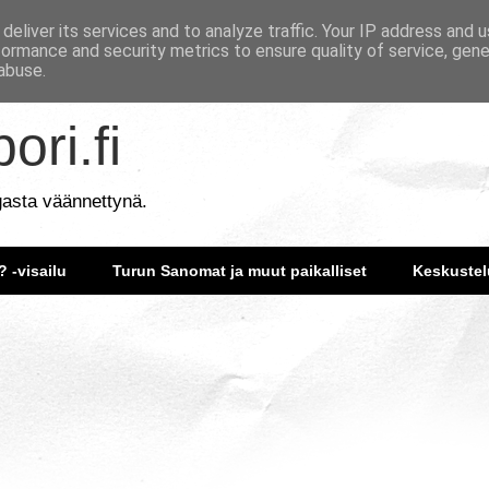
deliver its services and to analyze traffic. Your IP address and 
formance and security metrics to ensure quality of service, gen
abuse.
ori.fi
gasta väännettynä.
? -visailu
Turun Sanomat ja muut paikalliset
Keskustel