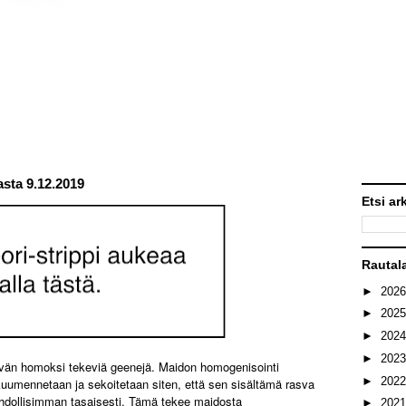
sta 9.12.2019
Etsi ar
Rautal
►
202
►
202
►
202
►
202
tävän homoksi tekeviä geenejä. Maidon homogenisointi
►
202
 kuumennetaan ja sekoitetaan siten, että sen sisältämä rasva
mahdollisimman tasaisesti. Tämä tekee maidosta
►
202