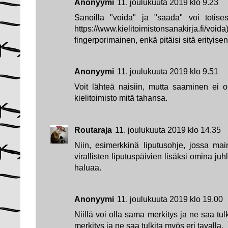
Anonyymi
11. joulukuuta 2019 klo 9.23
Sanoilla "voida" ja "saada" voi totise
https://www.kielitoimistonsanakirja.
fingerporimainen, enkä pitäisi sitä erityis
Anonyymi
11. joulukuuta 2019 klo 9.51
Voit lähteä naisiin, mutta saaminen ei 
kielitoimisto mitä tahansa.
Routaraja
11. joulukuuta 2019 klo 14.35
Niin, esimerkkinä liputusohje, jossa main
virallisten liputuspäivien lisäksi omina ju
haluaa.
Anonyymi
11. joulukuuta 2019 klo 19.00
Niillä voi olla sama merkitys ja ne saa tulk
merkitys ja ne saa tulkita myös eri tavalla.