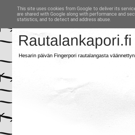
This site uses cookies from Google to deliver its servic
are shared with Google along with performance and secu
statistics, and to detect and address abuse.
Rautalankapori.fi
Hesarin päivän Fingerpori rautalangasta väännettyn