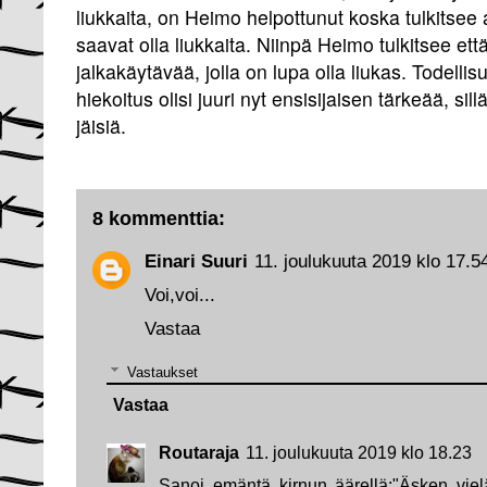
liukkaita, on Heimo helpottunut koska tulkitsee a
saavat olla liukkaita. Niinpä Heimo tulkitsee ett
jalkakäytävää, jolla on lupa olla liukas. Todellis
hiekoitus olisi juuri nyt ensisijaisen tärkeää, sillä
jäisiä.
8 kommenttia:
Einari Suuri
11. joulukuuta 2019 klo 17.5
Voi,voi...
Vastaa
Vastaukset
Vastaa
Routaraja
11. joulukuuta 2019 klo 18.23
Sanoi emäntä kirnun äärellä:"Äsken vielä