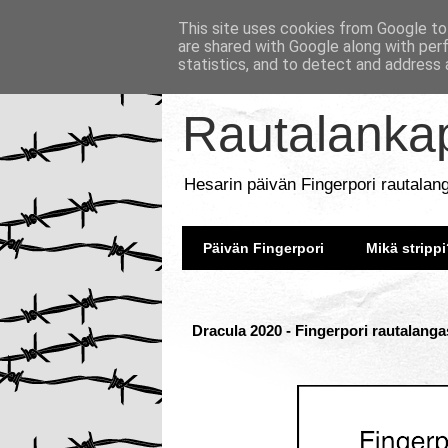
This site uses cookies from Google to 
are shared with Google along with per
statistics, and to detect and address 
Rautalankap
Hesarin päivän Fingerpori rautalan
Päivän Fingerpori
Mikä strippi
Dracula 2020 - Fingerpori rautalanga