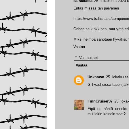
sairaalasta
25. lokakuuta 2020 k
Entäs missäs tän päivänen
https://www.ts.fi/static/compone
Onhan se kinkkinen, mut yritä ed
Miksi heimoa sanotaan hyväksi, v
Vastaa
Vastaukset
Vastaa
Unknown
25. lokakuuta
GH vauhdissa tauon jälk
FinnCruiser97
25. loka
Eipä oo häntä onneks n
muillakin keinoin saat?