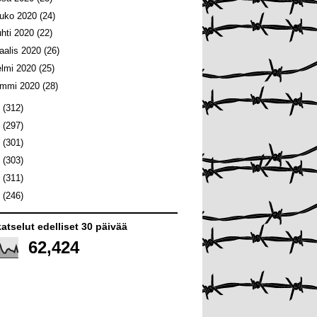
ouko 2020
(24)
uhti 2020
(22)
aalis 2020
(26)
elmi 2020
(25)
ammi 2020
(28)
9
(312)
8
(297)
7
(301)
6
(303)
5
(311)
4
(246)
atselut edelliset 30 päivää
62,424