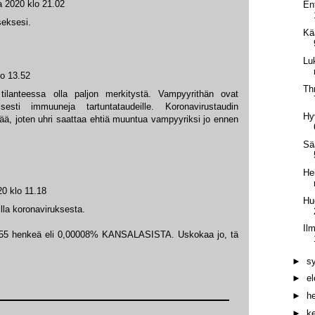
a 2020 klo 21.02
En
seksesi.
Kä
Lu
lo 13.52
Th
tilanteessa olla paljon merkitystä. Vampyyrithän ovat
isesti immuuneja tartuntataudeille. Koronavirustaudin
Hy
ää, joten uhri saattaa ehtiä muuntua vampyyriksi jo ennen
Sä
He
20 klo 11.18
Hu
illa koronaviruksesta.
Il
 355 henkeä eli 0,00008% KANSALASISTA. Uskokaa jo, tä
►
s
►
e
►
h
►
k