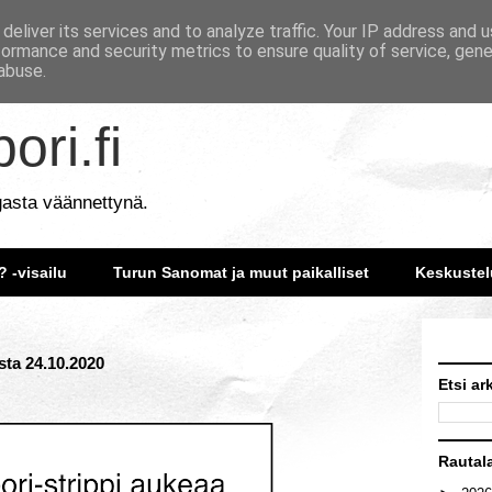
deliver its services and to analyze traffic. Your IP address and 
formance and security metrics to ensure quality of service, gen
abuse.
ori.fi
gasta väännettynä.
? -visailu
Turun Sanomat ja muut paikalliset
Keskustel
sta 24.10.2020
Etsi ar
Rautal