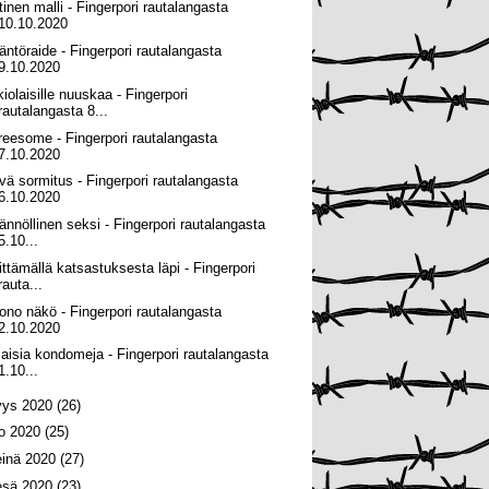
tinen malli - Fingerpori rautalangasta
10.10.2020
äntöraide - Fingerpori rautalangasta
9.10.2020
kiolaisille nuuskaa - Fingerpori
rautalangasta 8...
reesome - Fingerpori rautalangasta
7.10.2020
vä sormitus - Fingerpori rautalangasta
6.10.2020
ännöllinen seksi - Fingerpori rautalangasta
5.10...
ittämällä katsastuksesta läpi - Fingerpori
rauta...
ono näkö - Fingerpori rautalangasta
2.10.2020
maisia kondomeja - Fingerpori rautalangasta
1.10...
yys 2020
(26)
lo 2020
(25)
einä 2020
(27)
esä 2020
(23)