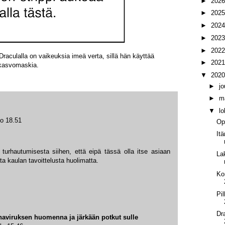
►
202
►
202
►
202
►
202
►
202
Draculalla on vaikeuksia imeä verta, sillä hän käyttää
►
202
 kasvomaskia.
▼
202
►
j
►
m
▼
l
lo 18.51
Op
It
 turhautumisesta siihen, että eipä tässä olla itse asiaan
La
 kaulan tavoittelusta huolimatta.
Ko
Pi
Dr
ronaviruksen huomenna ja järkään potkut sulle