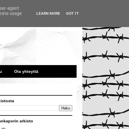
user-agent
erate usage
LEARN MORE
GOT IT
u
Ota yhteyttä
kistosta
ankaporin arkisto