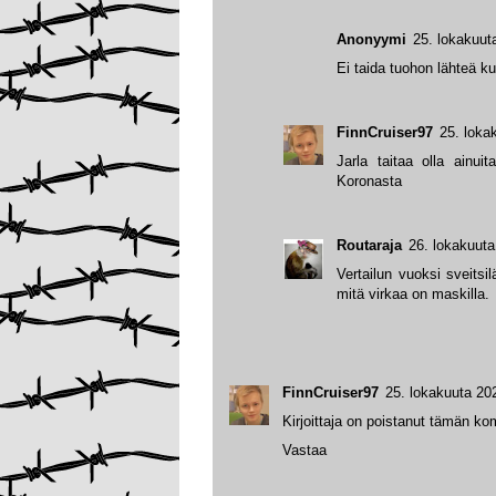
Anonyymi
25. lokakuut
Ei taida tuohon lähteä 
FinnCruiser97
25. loka
Jarla taitaa olla ainu
Koronasta
Routaraja
26. lokakuuta
Vertailun vuoksi sveitsil
mitä virkaa on maskilla.
FinnCruiser97
25. lokakuuta 20
Kirjoittaja on poistanut tämän k
Vastaa