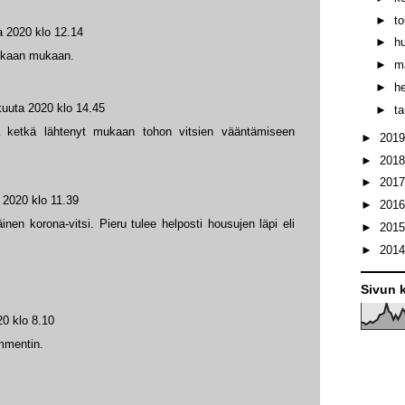
►
t
a 2020 klo 12.14
►
h
kukaan mukaan.
►
m
►
h
kuuta 2020 klo 14.45
►
t
ita ketkä lähtenyt mukaan tohon vitsien vääntämiseen
►
201
►
201
►
201
 2020 klo 11.39
►
201
äinen korona-vitsi. Pieru tulee helposti housujen läpi eli
►
201
►
201
Sivun k
20 klo 8.10
ommentin.