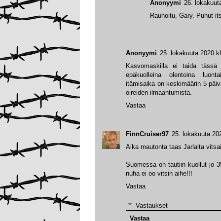
Anonyymi
26. lokakuut
Rauhoitu, Gary. Puhut it
Anonyymi
25. lokakuuta 2020 k
Kasvomaskilla ei taida tässä 
epäkuolleina olentoina luonta
itämisaika on keskimäärin 5 päiv
oireiden ilmaantumista.
Vastaa
FinnCruiser97
25. lokakuuta 20
Aika mautonta taas Jarlalta vitsa
Suomessa on tautiin kuollut jo
nuha ei oo vitsin aihe!!!
Vastaa
Vastaukset
Vastaa