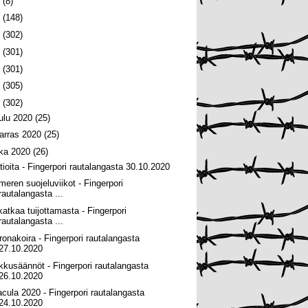
6
(8)
5
(148)
4
(302)
3
(301)
2
(301)
1
(305)
0
(302)
oulu 2020
(25)
arras 2020
(25)
oka 2020
(26)
tioita - Fingerpori rautalangasta 30.10.2020
ämeren suojeluviikot - Fingerpori
rautalangasta ...
katkaa tuijottamasta - Fingerpori
rautalangasta ...
ronakoira - Fingerpori rautalangasta
27.10.2020
lkkusäännöt - Fingerpori rautalangasta
26.10.2020
acula 2020 - Fingerpori rautalangasta
24.10.2020