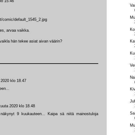
lo 15.46
Va
Mus
nt/comic/default_1545_2.jpg
Ko
es, arvaa vaikka.
aikla hän tekee asiat aivan väärin?
Ka
Ku
Ve
Na
 2020 klo 18.47
een...
Ki
Ju
kuuta 2020 klo 18.48
Sa
äkynyt 9 kuukauteen... Kaipa sä niitä mainostuloja
Mu